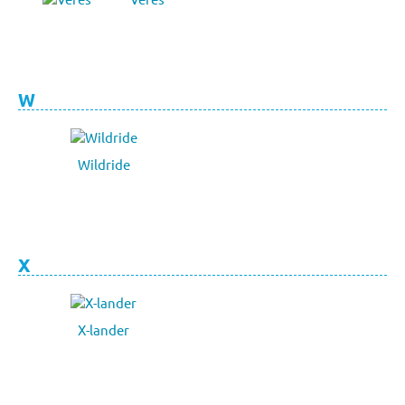
W
Wildride
X
X-lander