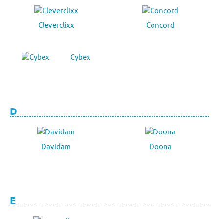
Cleverclixx
Concord
Cybex
D
Davidam
Doona
E