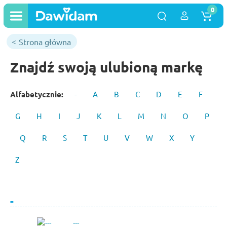
0
Strona główna
Znajdź swoją ulubioną markę
Alfabetycznie:
-
A
B
C
D
E
F
G
H
I
J
K
L
M
N
O
P
Q
R
S
T
U
V
W
X
Y
Z
-
---