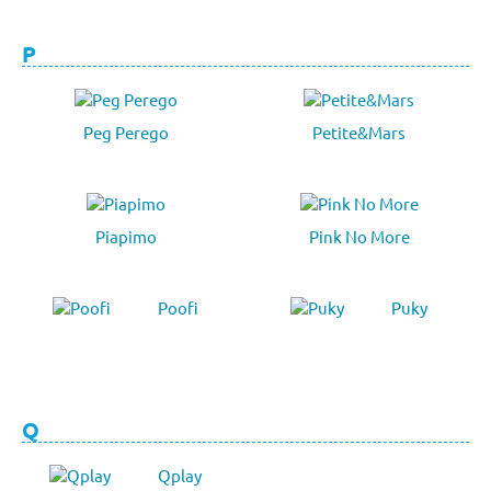
P
Peg Perego
Petite&Mars
Piapimo
Pink No More
Poofi
Puky
Q
Qplay