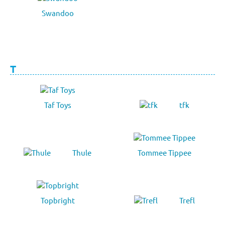
Swandoo
T
Taf Toys
tfk
Thule
Tommee Tippee
Topbright
Trefl