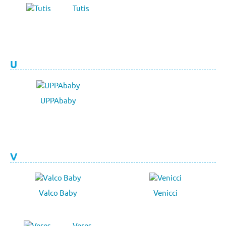
Tutis
U
UPPAbaby
V
Valco Baby
Venicci
Veres