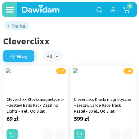
0
Marka
Cleverclixx
Domyślnie
40
Filtry
Hit
Hit
Cleverclixx Klocki magnetyczne
Cleverclixx Klocki magnetyczne
– zestaw Balls Pack Dazzling
– zestaw Large Race Track
Lights - 4 el., Od 3 lat
Pastel - 80 el., Od 3 lat
69 zł
599 zł