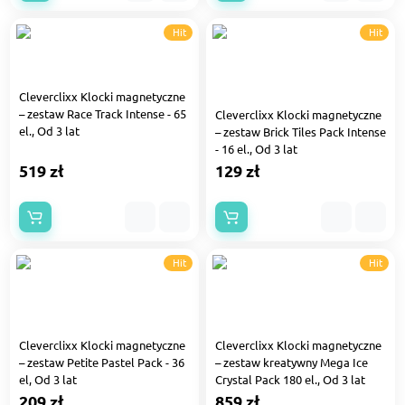
Hit
Hit
Cleverclixx Klocki magnetyczne
– zestaw Race Track Intense - 65
Cleverclixx Klocki magnetyczne
el., Od 3 lat
– zestaw Brick Tiles Pack Intense
- 16 el., Od 3 lat
519 zł
129 zł
Hit
Hit
Cleverclixx Klocki magnetyczne
Cleverclixx Klocki magnetyczne
– zestaw Petite Pastel Pack - 36
– zestaw kreatywny Mega Ice
el, Od 3 lat
Crystal Pack 180 el., Od 3 lat
209 zł
859 zł