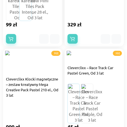
99 zł
329 zł
Hit
Hit
Cleverclixx – Race Track Car
Pastel Green, Od 3 lat
Cleverclixx Klocki magnetyczne
– zestaw kreatywny Mega
Creative Pack Pastel 210 el., Od
3 lat
999 zł
45 zł