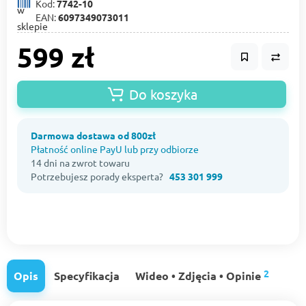
Kod:
7742-10
EAN:
6097349073011
599 zł
Do koszyka
Darmowa dostawa od 800zł
Płatność online PayU lub przy odbiorze
14 dni na zwrot towaru
Potrzebujesz porady eksperta?
453 301 999
2
Opis
Specyfikacja
Wideo • Zdjęcia • Opinie