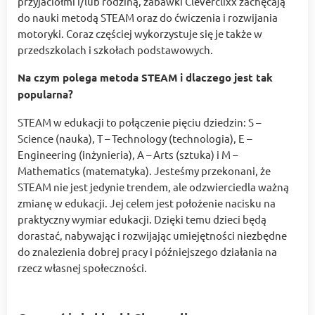
przyjaciółmi i/lub rodziną, zabawki Cleverclixx zachęcają
do nauki metodą STEAM oraz do ćwiczenia i rozwijania
motoryki. Coraz częściej wykorzystuje się je także w
przedszkolach i szkołach podstawowych.
Na czym polega metoda STEAM i dlaczego jest tak
popularna?
STEAM w edukacji to połączenie pięciu dziedzin: S –
Science (nauka), T – Technology (technologia), E –
Engineering (inżynieria), A – Arts (sztuka) i M –
Mathematics (matematyka). Jesteśmy przekonani, że
STEAM nie jest jedynie trendem, ale odzwierciedla ważną
zmianę w edukacji. Jej celem jest położenie nacisku na
praktyczny wymiar edukacji. Dzięki temu dzieci będą
dorastać, nabywając i rozwijając umiejętności niezbędne
do znalezienia dobrej pracy i późniejszego działania na
rzecz własnej społeczności.