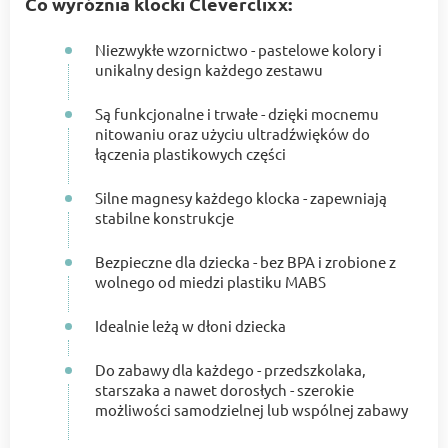
Co wyróżnia klocki Cleverclixx:
Niezwykłe wzornictwo - pastelowe kolory i
unikalny design każdego zestawu
Są funkcjonalne i trwałe - dzięki mocnemu
nitowaniu oraz użyciu ultradźwięków do
łączenia plastikowych części
Silne magnesy każdego klocka - zapewniają
stabilne konstrukcje
Bezpieczne dla dziecka - bez BPA i zrobione z
wolnego od miedzi plastiku MABS
Idealnie leżą w dłoni dziecka
Do zabawy dla każdego - przedszkolaka,
starszaka a nawet dorosłych - szerokie
możliwości samodzielnej lub wspólnej zabawy