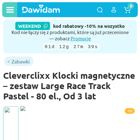
0
WEEKEND
kod rabatowy -10% na wszystko
Kod nie łączy się z produktami, które są już przecenione
— zobacz
Promocje
01d
12g
27m
38s
Zabawki
Cleverclixx Klocki magnetyczne
– zestaw Large Race Track
Pastel - 80 el., Od 3 lat
Hit