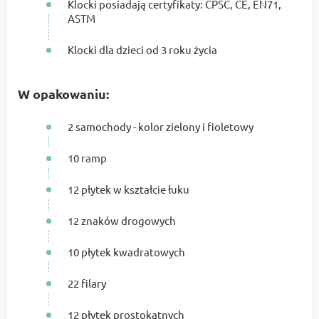
Klocki posiadają certyfikaty: CPSC, CE, EN71,
ASTM
Klocki dla dzieci od 3 roku życia
W opakowaniu:
2 samochody - kolor zielony i fioletowy
10 ramp
12 płytek w kształcie łuku
12 znaków drogowych
10 płytek kwadratowych
22 filary
12 płytek prostokątnych