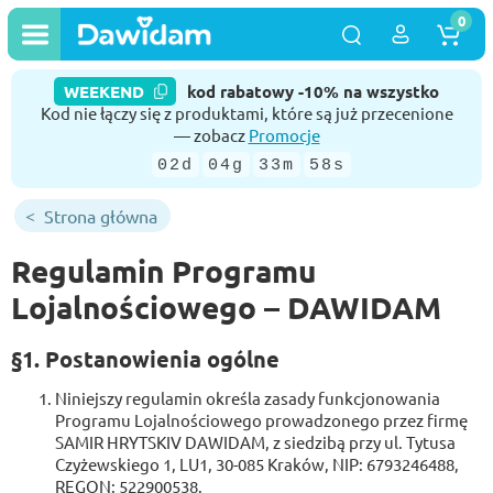
0
WEEKEND
kod rabatowy -10% na wszystko
Kod nie łączy się z produktami, które są już przecenione
— zobacz
Promocje
02d
04g
33m
58s
Strona główna
Regulamin Programu
Lojalnościowego – DAWIDAM
§1. Postanowienia ogólne
Niniejszy regulamin określa zasady funkcjonowania
Programu Lojalnościowego prowadzonego przez firmę
SAMIR HRYTSKIV DAWIDAM, z siedzibą przy ul. Tytusa
Czyżewskiego 1, LU1, 30-085 Kraków, NIP: 6793246488,
REGON: 522900538.