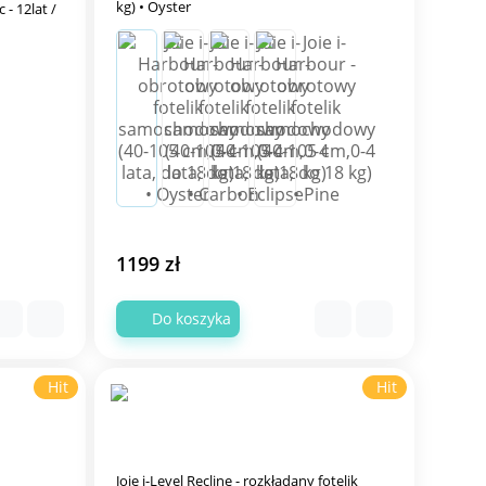
kg) • Oyster
1199 zł
Do koszyka
Hit
Hit
Joie i-Level Recline - rozkładany fotelik