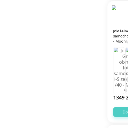
Joie i-Pi
samochod
• Moonli
1349 z
Do