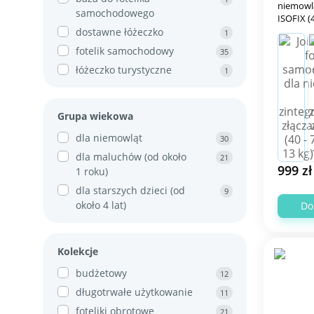
niemowlą
samochodowego
ISOFIX (4
dostawne łóżeczko
1
fotelik samochodowy
35
łóżeczko turystyczne
1
Grupa wiekowa
dla niemowląt
30
dla maluchów (od około
21
999 zł
1 roku)
dla starszych dzieci (od
9
około 4 lat)
Do
Kolekcje
budżetowy
12
długotrwałe użytkowanie
11
foteliki obrotowe
21