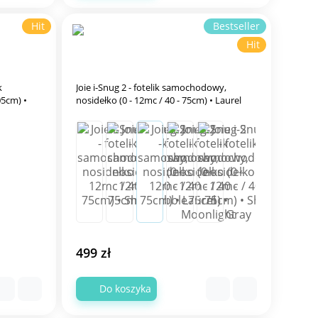
Hit
Bestseller
Hit
k
Joie i-Snug 2 - fotelik samochodowy,
05cm) •
nosidełko (0 - 12mc / 40 - 75cm) • Laurel
499 zł
Do koszyka