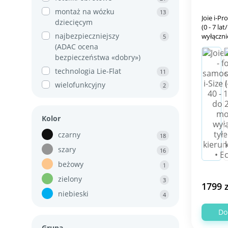
montaż na wózku
13
Joie i-Pr
dziecięcym
(0 - 7 la
najbezpieczniejszy
wyłączni
5
(ADAC ocena
bezpieczeństwa «dobry»)
technologia Lie-Flat
11
wielofunkcyjny
2
Kolor
czarny
18
szary
16
beżowy
1
zielony
3
1799 z
niebieski
4
Do
Grupa