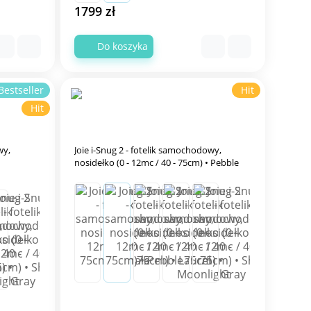
1799 zł
Do koszyka
Bestseller
Hit
Hit
wy,
Joie i-Snug 2 - fotelik samochodowy,
nosidełko (0 - 12mc / 40 - 75cm) • Pebble