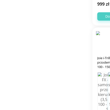
999 zł
Do
Joie i-Tr
przodem 
100 - 15