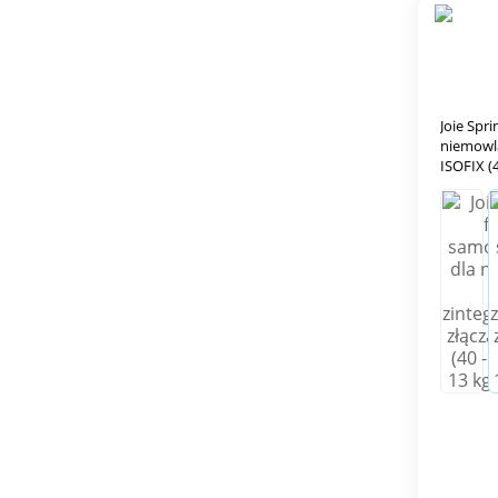
Joie Spr
niemowlą
ISOFIX (4