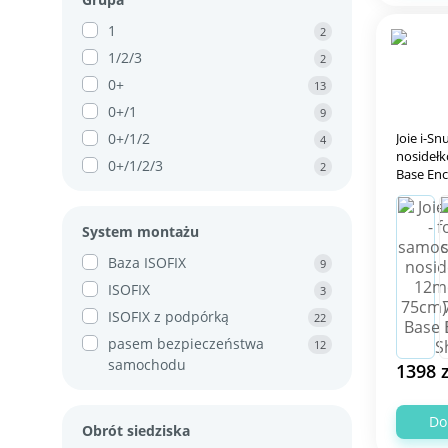
1
2
1/2/3
2
0+
13
0+/1
9
0+/1/2
Joie i-S
4
nosidełko
0+/1/2/3
2
Base Enc
System montażu
Baza ISOFIX
9
ISOFIX
3
ISOFIX z podpórką
22
pasem bezpieczeństwa
12
samochodu
1398 z
Do
Obrót siedziska