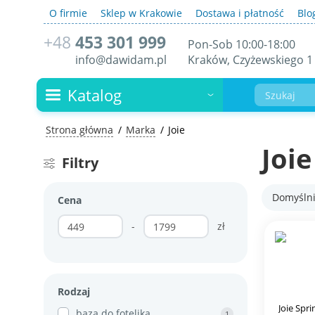
O firmie
Sklep w Krakowie
Dostawa i płatność
Blo
+48
453 301 999
Pon-Sob 10:00-18:00
Kraków, Czyżewskiego 1
info@dawidam.pl
Katalog
Strona główna
Marka
Joie
Joie
Filtry
Domyśln
Cena
-
zł
Rodzaj
Joie Spr
baza do fotelika
1