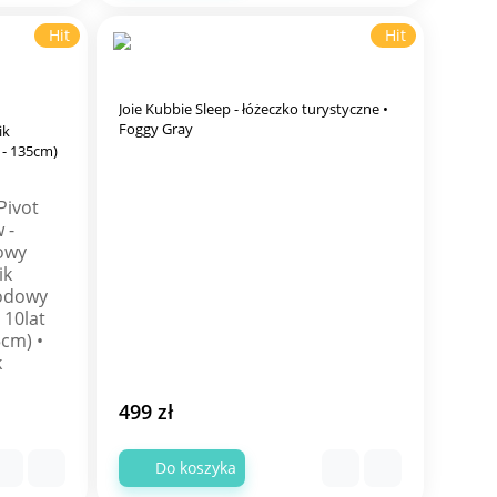
Hit
Hit
Joie Kubbie Sleep - łóżeczko turystyczne •
Foggy Gray
ik
 - 135cm)
499 zł
Do koszyka