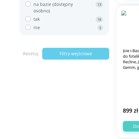
na bazie (dostępny
13
osobno)
tak
18
nie
5
Joie i-B
Resetuj
Filtry wejściowe
do foteli
Recline, J
Gemm, go
899 zł
Do