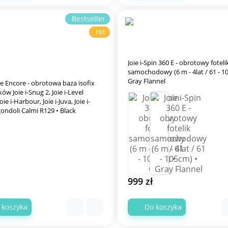
Bestseller
Hit
Joie i-Spin 360 E - obrotowy foteli
samochodowy (6 m - 4lat / 61 - 1
Gray Flannel
ase Encore - obrotowa baza isofix
ków Joie i-Snug 2, Joie i-Level
oie i-Harbour, Joie i-Juva, Joie i-
ndoli Calmi R129 • Black
999 zł
 koszyka
Do koszyka