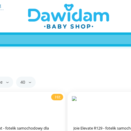
g
ie
40
Hit
int - fotelik samochodowy dla
Joie Elevate R129 - fotelik samo