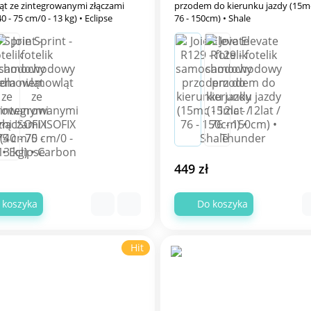
t ze zintegrowanymi złączami
przodem do kierunku jazdy (15mc - 12lat /
0 - 75 cm/0 - 13 kg) • Eclipse
76 - 150cm) • Shale
449 zł
 koszyka
Do koszyka
Hit