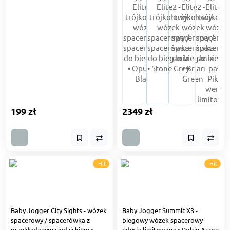
199 zł
2349 zł
Hit
Hit
Baby Jogger City Sights - wózek
Baby Jogger Summit X3 -
spacerowy / spacerówka z
biegowy wózek spacerowy
przekładanym siedziskiem •
edycja limitowana • Robin Arzon