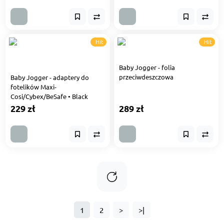
Hit
Hit
Baby Jogger - folia
przeciwdeszczowa
Baby Jogger - adaptery do
fotelików Maxi-
Cosi/Cybex/BeSafe • Black
229 zł
289 zł
1
2
>
>|