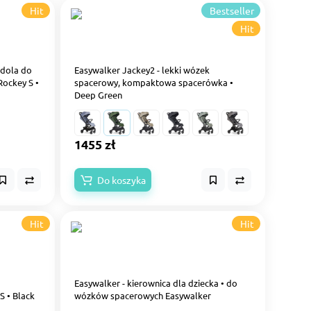
Hit
Bestseller
Hit
ndola do
Easywalker Jackey2 - lekki wózek
ockey S •
spacerowy, kompaktowa spacerówka •
Deep Green
1455 zł
Do koszyka
Hit
Hit
a
Easywalker - kierownica dla dziecka • do
 • Black
wózków spacerowych Easywalker