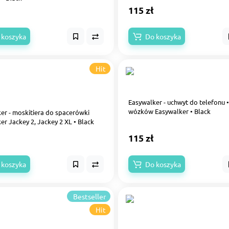
115 zł
 koszyka
Do koszyka
Hit
Easywalker - uchwyt do telefonu 
wózków Easywalker • Black
er - moskitiera do spacerówki
er Jackey 2, Jackey 2 XL • Black
115 zł
 koszyka
Do koszyka
Bestseller
Hit