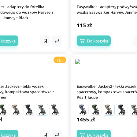
er - adaptery do fotelika
Easywalker - adaptery podwyższa
dowego do wózków Harvey 3,
wózka Easywalker Harvey, Jimmey
, Jimmey • Black
115 zł
 koszyka
Do koszyka
Hit
er Jackey2 - lekki wózek
Easywalker Jackey2 - lekki wózek
wy, kompaktowa spacerówka •
spacerowy, kompaktowa spaceró
reen
Pearl Taupe
ł
1455 zł
 koszyka
Do koszyka