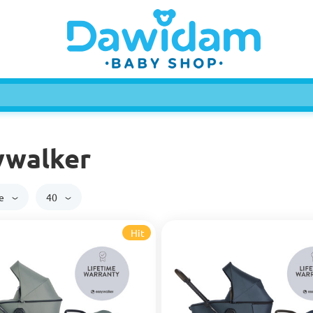
ywalker
ie
40
Hit