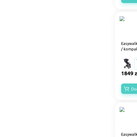
Easywalk
/ kompa
1849 z
Do
Easywalk