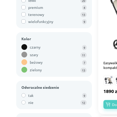
lekki
20
premium
4
terenowy
13
wielofunkcyjny
9
Kolor
czarny
9
szary
11
beżowy
7
Easywalk
kompakt
zielony
13
Odwracalne siedzenie
1890 z
tak
9
nie
12
Do