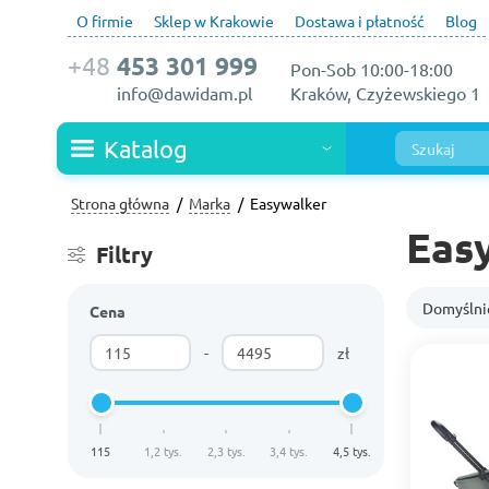
O firmie
Sklep w Krakowie
Dostawa i płatność
Blog
+48
453 301 999
Pon-Sob 10:00-18:00
info@dawidam.pl
Kraków, Czyżewskiego 1
Katalog
Strona główna
Marka
Easywalker
Eas
Filtry
Domyśln
Cena
-
zł
115
1,2 tys.
2,3 tys.
3,4 tys.
4,5 tys.