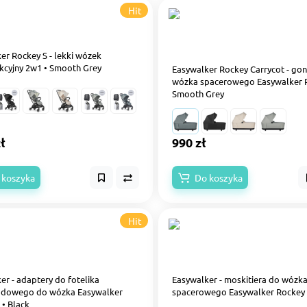
Hit
er Rockey S - lekki wózek
kcyjny 2w1 • Smooth Grey
Easywalker Rockey Carrycot - go
wózka spacerowego Easywalker R
Smooth Grey
ł
990 zł
 koszyka
Do koszyka
Hit
er - adaptery do fotelika
Easywalker - moskitiera do wózk
dowego do wózka Easywalker
spacerowego Easywalker Rockey S
 • Black