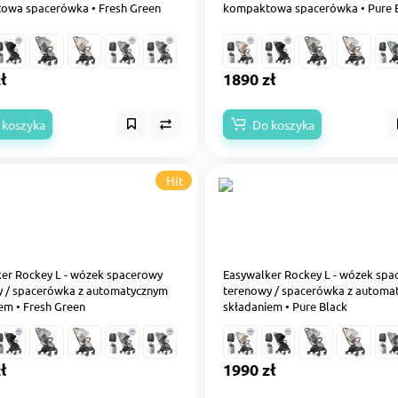
owa spacerówka • Fresh Green
kompaktowa spacerówka • Pure 
ł
1890 zł
 koszyka
Do koszyka
Hit
er Rockey L - wózek spacerowy
Easywalker Rockey L - wózek sp
y / spacerówka z automatycznym
terenowy / spacerówka z automa
em • Fresh Green
składaniem • Pure Black
ł
1990 zł