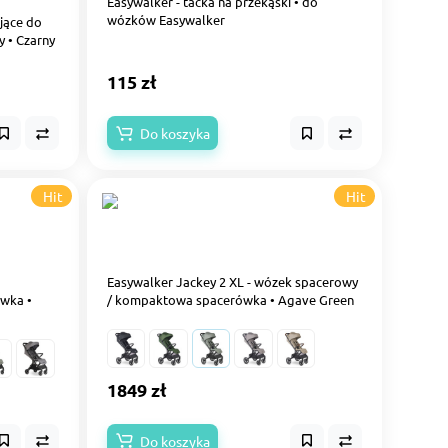
Easywalker - tacka na przekąski • do
wózków Easywalker
jące do
 • Czarny
115 zł
Do koszyka
Hit
Hit
Easywalker Jackey 2 XL - wózek spacerowy
wka •
/ kompaktowa spacerówka • Agave Green
1849 zł
Do koszyka