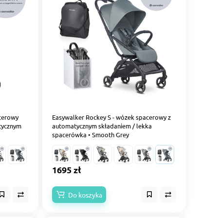
acerowy
Easywalker Rockey S - wózek spacerowy z
tycznym
automatycznym składaniem / lekka
spacerówka • Smooth Grey
1695 zł
Do koszyka