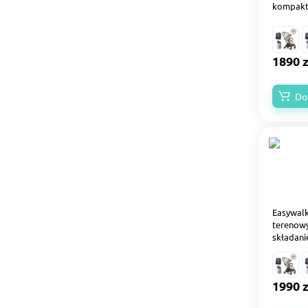
kompakt
1890 z
Do
Easywalk
terenow
składani
1990 z