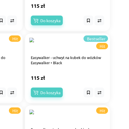
115 zł
Do koszyka
Hit
Bestseller
Hit
• do
Easywalker - uchwyt na kubek do wózków
Easywalker • Black
115 zł
Do koszyka
Hit
Hit