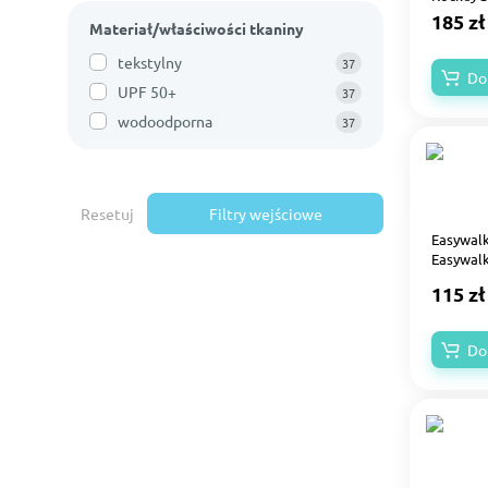
185 zł
Materiał/właściwości tkaniny
tekstylny
37
Do
UPF 50+
37
wodoodporna
37
Resetuj
Filtry wejściowe
Easywalk
Easywalk
115 zł
Do