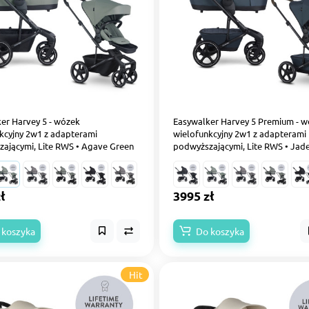
er Harvey 5 - wózek
Easywalker Harvey 5 Premium - 
kcyjny 2w1 z adapterami
wielofunkcyjny 2w1 z adapterami
ającymi, Lite RWS • Agave Green
podwyższającymi, Lite RWS • Jad
ł
3995 zł
 koszyka
Do koszyka
Hit