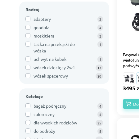
Rodzaj
adaptery
2
gondola
4
moskitiera
2
tacka na przekąski do
1
wózka
Easywalk
uchwyt na kubek
1
wielofun
podwyższ
wózek dziecięcy 2w1
13
wózek spacerowy
20
3495 z
Kolekcje
Do
bagaż podręczny
4
całoroczny
4
dla wysokich rodziców
25
do podróży
8