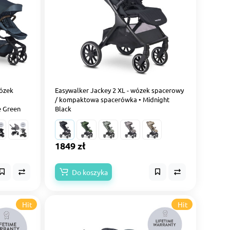
wózek
Easywalker Jackey 2 XL - wózek spacerowy
/ kompaktowa spacerówka • Midnight
e Green
Black
1849 zł
Do koszyka
Hit
Hit