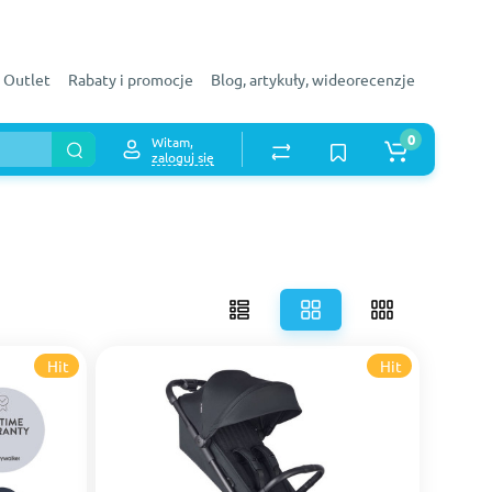
Outlet
Rabaty i promocje
Blog, artykuły, wideorecenzje
0
Witam,
zaloguj się
Hit
Hit