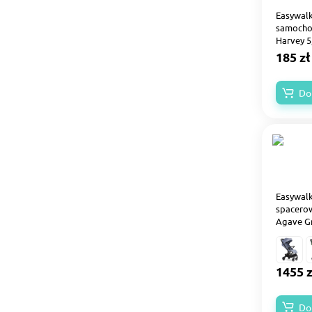
Easywalk
samocho
Harvey 5
185 zł
Do
Easywalk
spacero
Agave G
1455 z
Do