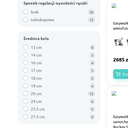
Sposób regulacji wysokości rączki
brak
20
teleskopowa
13
Easywalk
wielofun
Średnica koła
13 cm
8
14 cm
3
2685 z
16 cm
4
17 cm
3
Do
18 cm
5
19 cm
4
20 cm
13
24 cm
4
25.5 cm
5
27.5 cm
Easywalk
9
samocho
Rockey S