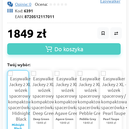
Easywalker
Opinie: 0
Ocena:
Kod:
6391
EAN:
8720512117011
1849 zł
Do koszyka
Twój wybór:
Deep Green
Agave Green
Pebble Grey
Pearl Taupe
1849 zł
1849 zł
1849 zł
1849 zł
Midnight
Black