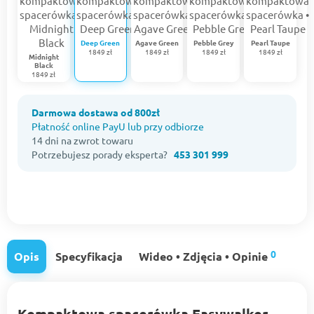
Deep Green
Agave Green
Pebble Grey
Pearl Taupe
1849 zł
1849 zł
1849 zł
1849 zł
Midnight
Black
1849 zł
Darmowa dostawa od 800zł
Płatność online PayU lub przy odbiorze
14 dni na zwrot towaru
Potrzebujesz porady eksperta?
453 301 999
0
Opis
Specyfikacja
Wideo • Zdjęcia • Opinie