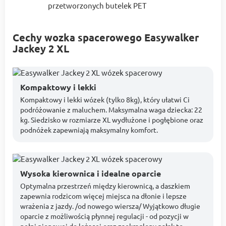
przetworzonych butelek PET
Cechy wozka spacerowego Easywalker
Jackey 2 XL
Kompaktowy i lekki
Kompaktowy i lekki wózek (tylko 8kg), który ułatwi Ci
podróżowanie z maluchem. Maksymalna waga dziecka: 22
kg. Siedzisko w rozmiarze XL wydłużone i pogłębione oraz
podnóżek zapewniają maksymalny komfort.
Wysoka kierownica i idealne oparcie
Optymalna przestrzeń między kierownicą, a daszkiem
zapewnia rodzicom więcej miejsca na dłonie i lepsze
wrażenia z jazdy. /od nowego wiersza/ Wyjątkowo długie
oparcie z możliwością płynnej regulacji - od pozycji w
pełni pionowej do leżącej oraz zaokrąglony pałąk to