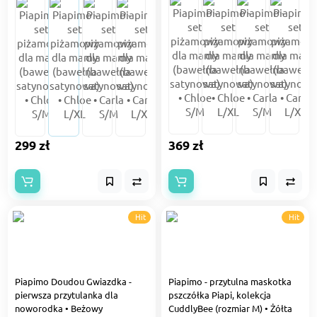
299 zł
369 zł
Hit
Hit
Piapimo Doudou Gwiazdka -
Piapimo - przytulna maskotka
pierwsza przytulanka dla
pszczółka Piapi, kolekcja
noworodka • Beżowy
CuddlyBee (rozmiar M) • Żółta