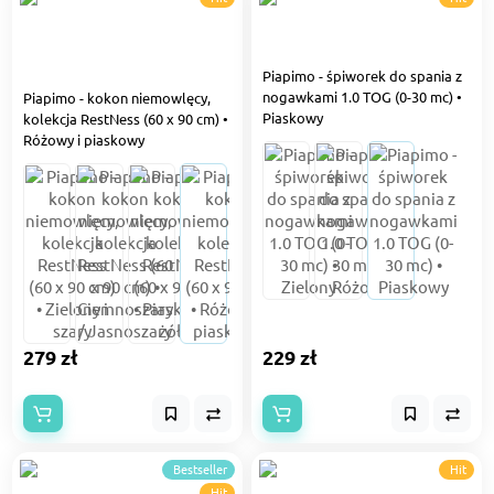
Piapimo - śpiworek do spania z
nogawkami 1.0 TOG (0-30 mc) •
Piapimo - kokon niemowlęcy,
Piaskowy
kolekcja RestNess (60 x 90 cm) •
Różowy i piaskowy
279 zł
229 zł
Bestseller
Hit
Hit