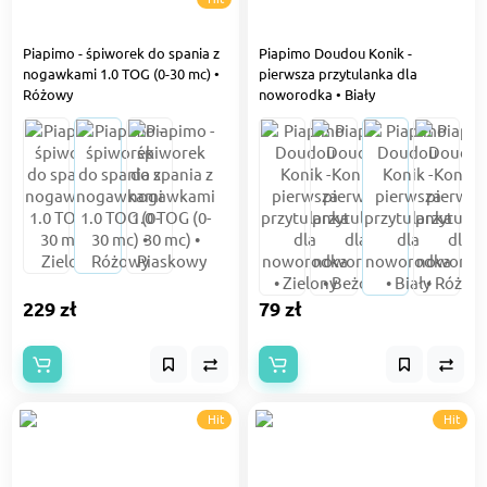
Piapimo - śpiworek do spania z
Piapimo Doudou Konik -
nogawkami 1.0 TOG (0-30 mc) •
pierwsza przytulanka dla
Różowy
noworodka • Biały
229 zł
79 zł
Hit
Hit