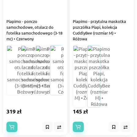
Piapimo - ponczo
Piapimo - przytulna maskotka
samochodowe, otulacz do
pszczółka Piapi, kolekcja
fotelika samochodowego (3-18
CuddlyBee (rozmiar M) •
mc) • Czerwony
Różowa
319 zł
145 zł