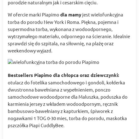
porodzie naturalnym jak i cesarskim cięciu.
W ofercie marki Piapimo
dla mamy
jest wielofunkcyjna
torba do porodu New York i Roma. Piękna, pojemna i
supermodna torba, wykonana z wodoodpornego,
wytrzymałego materiału, odpornego na ścieranie. Idealnie
sprawdzi się do szpitala, na siłownię, na plażę oraz
weekendowy wyjazd.
Bestsellers Piapimo dla chłopca oraz dziewczynki:
otulacz do fotelika samochodowego i gondoli, kołderka
dwustronna bawełniana z wypełnieniem, ponczo
samochodowe wodoodporne dla Maluszka, poduszka do
karmienia jersey z wkładem wodoodpornym, ręcznik
bambusowo-bawełniany z kapturkiem, śpiworek z
nogawkami 1 TOG 0-30 mies, torba do porodu, maskotka
pszczółka Piapi CuddlyBee.