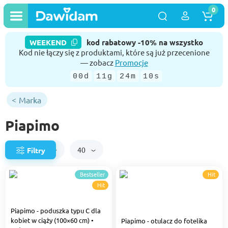
0
WEEKEND
kod rabatowy -10% na wszystko
Kod nie łączy się z produktami, które są już przecenione
— zobacz
Promocje
00d
11g
24m
09s
Marka
Piapimo
Domyślnie
40
Filtry
Bestseller
Hit
Hit
Piapimo - poduszka typu C dla
kobiet w ciąży (100×60 cm) •
Piapimo - otulacz do fotelika