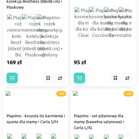
kolekcja RestNess (68x68 cm) •
Piaskowy
169 zł
95 zł
Hit
Hit
Piapimo - koszula do karmienia i
Piapimo - set piżamowy dla
spania dla mamy • Carla S/M
mamy (bawełna satynowa) •
Carla L/XL