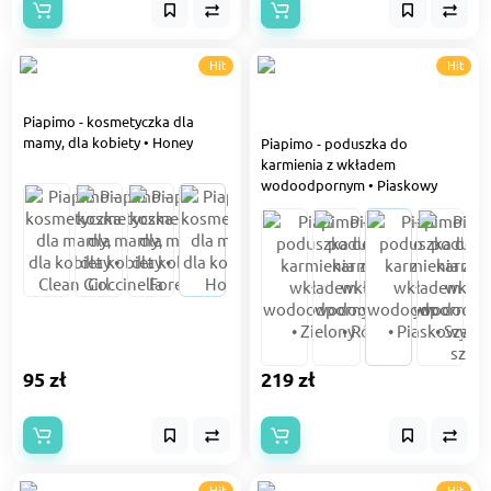
Hit
Hit
Piapimo - kosmetyczka dla
mamy, dla kobiety • Honey
Piapimo - poduszka do
karmienia z wkładem
wodoodpornym • Piaskowy
95 zł
219 zł
Hit
Hit