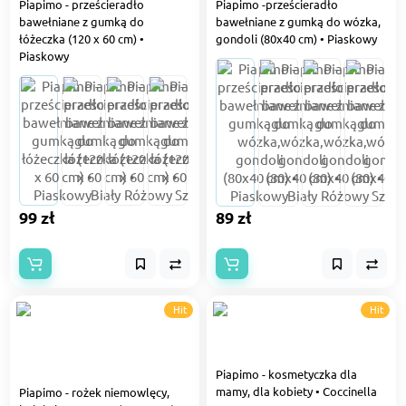
Piapimo - prześcieradło
Piapimo -prześcieradło
bawełniane z gumką do
bawełniane z gumką do wózka,
łóżeczka (120 х 60 cm) •
gondoli (80x40 cm) • Piaskowy
Piaskowy
99 zł
89 zł
Hit
Hit
Piapimo - kosmetyczka dla
mamy, dla kobiety • Coccinella
Piapimo - rożek niemowlęcy,