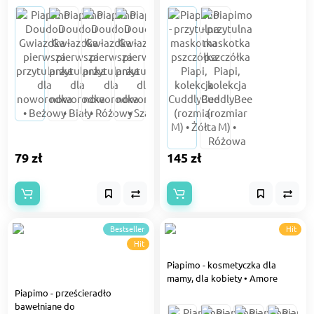
79 zł
145 zł
Bestseller
Hit
Hit
Piapimo - kosmetyczka dla
mamy, dla kobiety • Amore
Piapimo - prześcieradło
bawełniane do