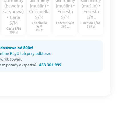
Coccinella
Foresta S/M
Foresta L/XL
S/M
369 zł
369 zł
Carla S/M
369 zł
299 zł
dostawa od 800zł
nline PayU lub przy odbiorze
 zwrot towaru
esz porady eksperta?
453 301 999