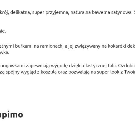
ój, delikatna, super przyjemna, naturalna bawełna satynowa. 
ie.
atnymi bufkami na ramionach, a jej związywany na kokardki dekol
wka.
 nogawkami zapewniają wygodę dzięki elastycznej talii. Ozdo
ą spójny wygląd z koszulą oraz pozwalają na super look z Two
apimo