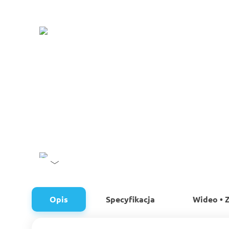
Opis
Specyfikacja
Wideo • Z