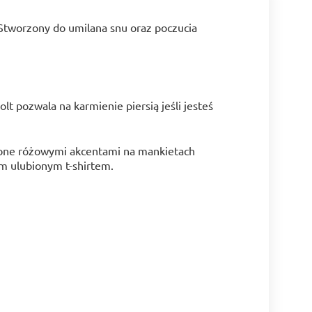
Stworzony do umilana snu oraz poczucia
t pozwala na karmienie piersią jeśli jesteś
bione różowymi akcentami na mankietach
im ulubionym t-shirtem.