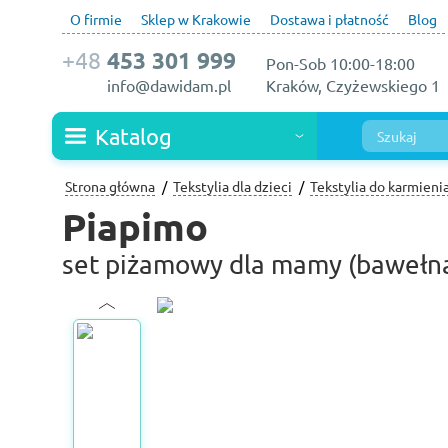
O firmie
Sklep w Krakowie
Dostawa i płatność
Blog
+48
453 301 999
Pon-Sob 10:00-18:00
info@dawidam.pl
Kraków, Czyżewskiego 1
Katalog
Strona główna
Tekstylia dla dzieci
Tekstylia do karmieni
Piapimo
set piżamowy dla mamy (bawełn