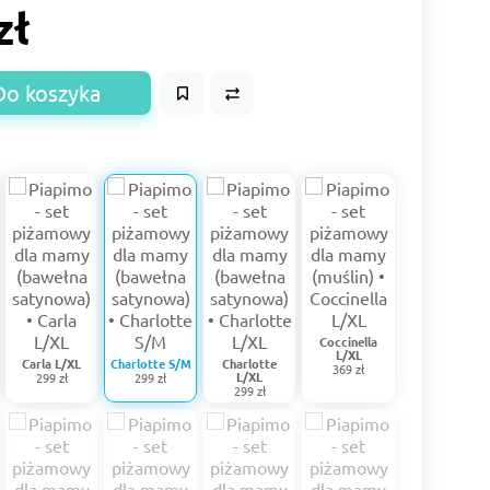
zł
Do koszyka
Coccinella
L/XL
Carla L/XL
Charlotte S/M
Charlotte
369 zł
L/XL
299 zł
299 zł
299 zł