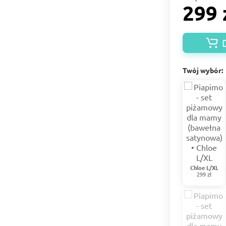
299 
Twój wybór:
Chloe L/XL
299 zł