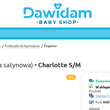
a
Poduszki do karmienia
Piapimo
Charlotte S/M
a satynowa) •
Hit
Zamawia
W sklepi
Opinie: 0
Kod:
656