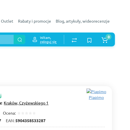
Outlet
Rabaty i promocje
Blog, artykuły, wideorecenzje
0
Witam,
zaloguj się
j
Piapimo
e:
Kraków, Czyżewskiego 1
Ocena:
7
EAN:
5904358533287