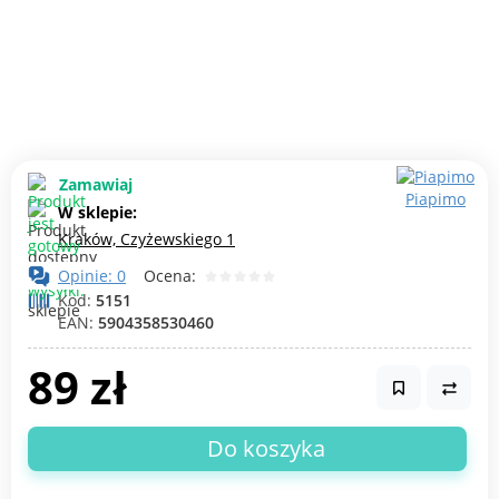
Zamawiaj
Piapimo
W sklepie:
Kraków, Czyżewskiego 1
Opinie: 0
Ocena:
Kod:
5151
EAN:
5904358530460
89 zł
Do koszyka