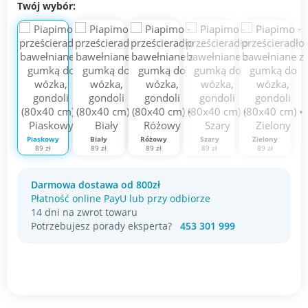
Twój wybór:
Piaskowy
Biały
Różowy
Szary
Zielony
89 zł
89 zł
89 zł
89 zł
89 zł
Darmowa dostawa od 800zł
Płatność online PayU lub przy odbiorze
14 dni na zwrot towaru
Potrzebujesz porady eksperta?
453 301 999