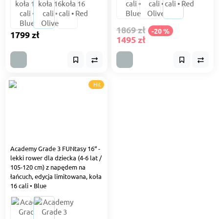
1869 zł
-20 %
1799 zł
1495 zł
Hit
Academy Grade 3 FUNtasy 16“ -
lekki rower dla dziecka (4-6 lat /
105-120 cm) z napędem na
łańcuch, edycja limitowana, koła
16 cali • Blue