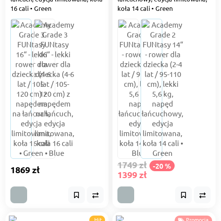
16 cali • Green
koła 14 cali • Green
1749 zł
-20 %
1869 zł
1399 zł
Hit
Promocja