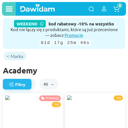
0
WEEKEND
kod rabatowy -10% na wszystko
Kod nie łączy się z produktami, które są już przecenione
— zobacz
Promocje
01d
17g
25m
46s
Marka
Academy
Domyślnie
40
Filtry
Promocja
Hit
Hit