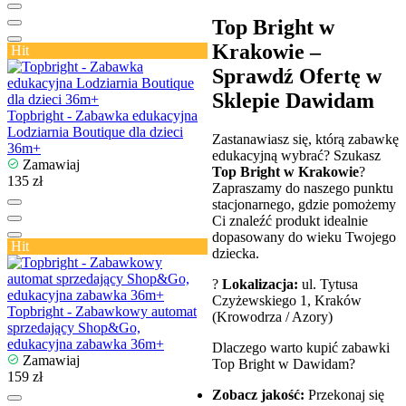
Top Bright w
Krakowie –
Hit
Sprawdź Ofertę w
Sklepie Dawidam
Topbright - Zabawka edukacyjna
Lodziarnia Boutique dla dzieci
Zastanawiasz się, którą zabawkę
36m+
edukacyjną wybrać? Szukasz
Zamawiaj
Top Bright w Krakowie
?
135 zł
Zapraszamy do naszego punktu
stacjonarnego, gdzie pomożemy
Ci znaleźć produkt idealnie
dopasowany do wieku Twojego
Hit
dziecka.
?
Lokalizacja:
ul. Tytusa
Czyżewskiego 1, Kraków
Topbright - Zabawkowy automat
(Krowodrza / Azory)
sprzedający Shop&Go,
edukacyjna zabawka 36m+
Dlaczego warto kupić zabawki
Zamawiaj
Top Bright w Dawidam?
159 zł
Zobacz jakość:
Przekonaj się