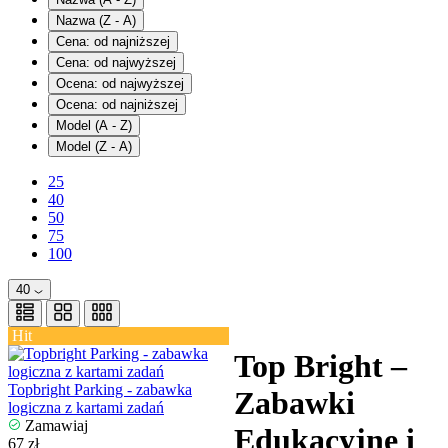
Nazwa (Z - A)
Cena: od najniższej
Cena: od najwyższej
Ocena: od najwyższej
Ocena: od najniższej
Model (A - Z)
Model (Z - A)
25
40
50
75
100
40
Hit
Top Bright –
Topbright Parking - zabawka
Zabawki
logiczna z kartami zadań
Zamawiaj
Edukacyjne i
67 zł