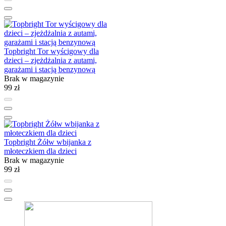
Topbright Tor wyścigowy dla
dzieci – zjeżdżalnia z autami,
garażami i stacją benzynową
Brak w magazynie
99 zł
Topbright Żółw wbijanka z
młoteczkiem dla dzieci
Brak w magazynie
99 zł