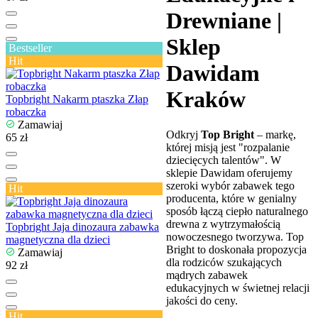
Drewniane |
Sklep
Bestseller
Hit
Dawidam
Kraków
Topbright Nakarm ptaszka Złap
robaczka
Zamawiaj
Odkryj
Top Bright
– markę,
65 zł
której misją jest "rozpalanie
dziecięcych talentów". W
sklepie Dawidam oferujemy
szeroki wybór zabawek tego
Hit
producenta, które w genialny
sposób łączą ciepło naturalnego
drewna z wytrzymałością
Topbright Jaja dinozaura zabawka
nowoczesnego tworzywa. Top
magnetyczna dla dzieci
Bright to doskonała propozycja
Zamawiaj
dla rodziców szukających
92 zł
mądrych zabawek
edukacyjnych w świetnej relacji
jakości do ceny.
Hit