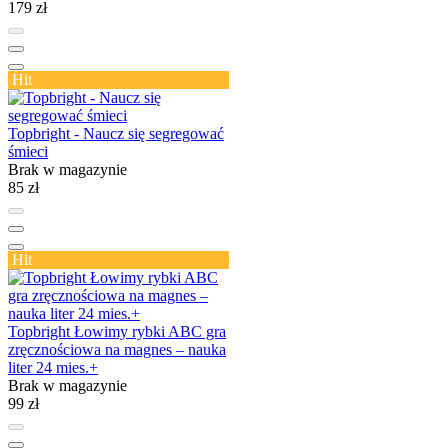
179 zł
Hit
Topbright - Naucz się segregować
śmieci
Brak w magazynie
85 zł
Hit
Topbright Łowimy rybki ABC gra
zręcznościowa na magnes – nauka
liter 24 mies.+
Brak w magazynie
99 zł