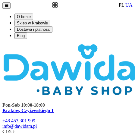
PL
UA
O firmie
Sklep w Krakowie
Dostawa i płatność
Blog
Pon-Sob 10:00-18:00
Kraków, Czyżewskiego 1
+48
453 301 999
info@dawidam.pl
1/5