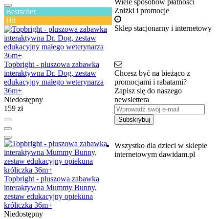
Wiele sposobów płatności
Zniżki i promocje
Bestseller
Hit
Sklep stacjonarny i internetowy
Topbright - pluszowa zabawka
interaktywna Dr. Dog, zestaw
Chcesz być na bieżąco z
edukacyjny małego weterynarza
promocjami i rabatami?
36m+
Zapisz się do naszego
Niedostępny
newslettera
159 zł
Subskrybuj
Wszystko dla dzieci w sklepie
internetowym dawidam.pl
Topbright - pluszowa zabawka
interaktywna Mummy Bunny,
zestaw edukacyjny opiekuna
króliczka 36m+
Niedostępny