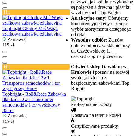
na żywo, jak solidnie wykonane
są połączenia drewna i plastiku
Hit
w zabawkach Top Bright.
Atrakcyjne ceny:
Oferujemy
konkurencyjne ceny i szeroki
Topbright Głodny Miś Waga
wybór asortymentu dostępnego
szalkowa zabawka edukacyjna
od ręki.
Zamawiaj
Wygodny odbiór:
Zamów
119 zł
online i odbierz w sklepie przy
ul. Czyżewskiego 1,
oszczędzając na przesyłce.
Hit
Odwiedź
sklep Dawidam w
Krakowie
i postaw na rozwój
swojego dziecka z
bezpiecznymi zabawkami Top
Bright!
Topbright - Roll&Race Zabawka
dla dzieci 2w1 Transporter
Profesjonalne porady
samochodów i tor wyścigowy
36m+
Dostawa na terenie Polski
Zamawiaj
169 zł
Certyfikowane produkty