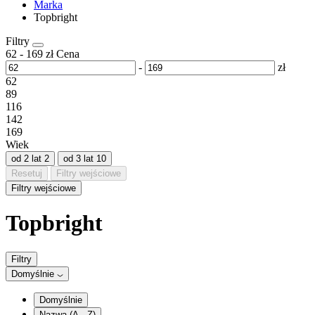
Marka
Topbright
Filtry
62
-
169
zł
Cena
-
zł
62
89
116
142
169
Wiek
od 2 lat
2
od 3 lat
10
Resetuj
Filtry wejściowe
Filtry wejściowe
Topbright
Filtry
Domyślnie
Domyślnie
Nazwa (A - Z)