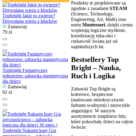
Produkty te projektowane są
zgodnie z zasadami
STEAM
(Science, Technology,
Topbright Jakie to zwierzę?
Engineering, Art, Math) oraz
Drewniana wieża z klocków
nurtu
Montessori
, dzięki czemu
Zamawiaj
wspierają logiczne myślenie,
79 zł
koordynację ręka-oko i
ciekawość świata już od
najmłodszych lat.
Bestsellery Top
Bright – Nauka,
Topbright Fantastyczny
Ruch i Logika
jednorożec zabawka magnetyczna
dla dzieci
Zamawiaj
Zabawki Top Bright są
92 zł
kolorowe, bezpieczne
(malowane nietoksycznymi
farbami wodnymi) i niezwykle
angażujące. W naszym
asortymencie znajdziesz hity,
które pokochały dzieci na całym
świecie:
Topbright Nakarm kurę Gra
zręcznościowa – zabawka