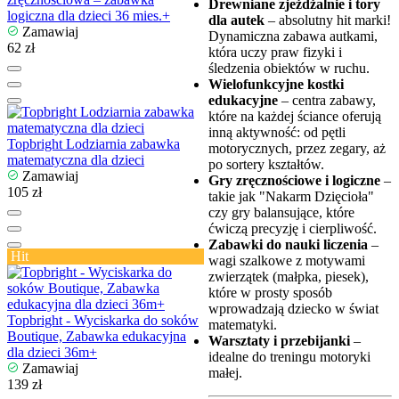
Drewniane zjeżdżalnie i tory
logiczna dla dzieci 36 mies.+
dla autek
– absolutny hit marki!
Zamawiaj
Dynamiczna zabawa autkami,
62 zł
która uczy praw fizyki i
śledzenia obiektów w ruchu.
Wielofunkcyjne kostki
edukacyjne
– centra zabawy,
które na każdej ściance oferują
inną aktywność: od pętli
Topbright Lodziarnia zabawka
motorycznych, przez zegary, aż
matematyczna dla dzieci
po sortery kształtów.
Zamawiaj
Gry zręcznościowe i logiczne
–
105 zł
takie jak "Nakarm Dzięcioła"
czy gry balansujące, które
ćwiczą precyzję i cierpliwość.
Zabawki do nauki liczenia
–
Hit
wagi szalkowe z motywami
zwierzątek (małpka, piesek),
które w prosty sposób
wprowadzają dziecko w świat
Topbright - Wyciskarka do soków
matematyki.
Boutique, Zabawka edukacyjna
Warsztaty i przebijanki
–
dla dzieci 36m+
idealne do treningu motoryki
Zamawiaj
małej.
139 zł