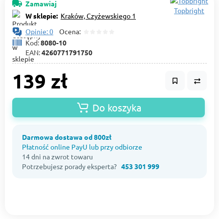
Zamawiaj
Topbright
W sklepie:
Kraków, Czyżewskiego 1
Opinie: 0
Ocena:
Kod:
8080-10
EAN:
4260771791750
139 zł
Do koszyka
Darmowa dostawa od 800zł
Płatność online PayU lub przy odbiorze
14 dni na zwrot towaru
Potrzebujesz porady eksperta?
453 301 999