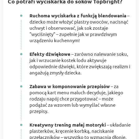
Co potrafi wyciskarka do soków Topbright?
Ruchoma wyciskarka z funkcją blendowania
–
dziecko może włożyć plastry owoców, nacisnąć
uchwyt i obserwować, jak sok zostaje
"wyciśnięty" – zupełnie jak w prawdziwym
urządzeniu kuchennym!
Efekty dźwiękowe
– zarówno nalewanie soku,
jak i wrzucanie kostek lodu aktywuje
odpowiednie dźwięki, które zwiększają realizm i
angażują zmysły dziecka.
Zabawa w komponowanie przepisów
– za
pomocą kart menu maluch decyduje, jakiego
rodzaju napój chce przygotować – może
podążać za wzorem lub wymyślać własne
przepisy.
Kreatywny trening małej motoryki
– układanie
plasterków, kręcenie korbką, naciskanie
przełączników – wszystko to wzmacnia dłonie,