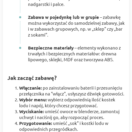
nadgarstki i palce.
Zabawa w pojedynkę lub w grupie
– zabawkę
można wykorzystać do samodzielnej zabawy, jak
i w zabawach grupowych, np. w „sklep” czy „bar
z sokami”.
Bezpieczne materiały
– elementy wykonano z
trwałych i bezpiecznych materiałów: drewna
lipowego, sklejki, MDF oraz tworzywa ABS.
Jak zacząć zabawę?
Włączanie:
po zainstalowaniu baterii i przesunięciu
przełącznika na "włącz", usłyszysz dźwięk gotowości.
Wybór menu:
wybierz odpowiednią ilość kostek
lodu i napój, który chcesz przygotować.
Wyciskanie:
umieść owoce w blenderze, zamontuj
uchwyt i naciśnij go, aby rozpocząć proces.
Przygotowanie:
umieść „sok” i kostki lodu w
odpowiednich przegródkach.