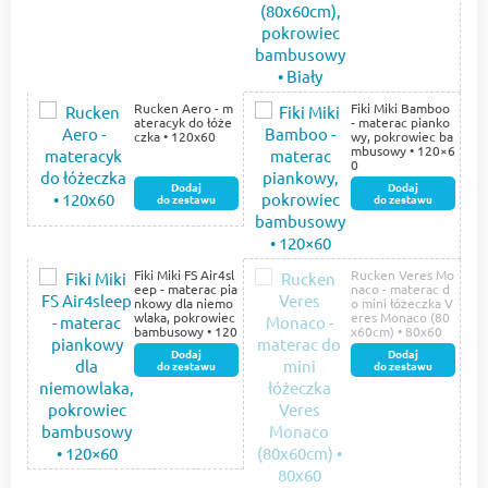
Rucken Aero - m
Fiki Miki Bamboo
ateracyk do łóże
- materac pianko
czka • 120x60
wy, pokrowiec ba
mbusowy • 120×6
0
Dodaj
Dodaj
do zestawu
do zestawu
Fiki Miki FS Air4sl
Rucken Veres Mo
eep - materac pia
naco - materac d
nkowy dla niemo
o mini łóżeczka V
wlaka, pokrowiec
eres Monaco (80
bambusowy • 120
x60cm) • 80x60
×60
Dodaj
Dodaj
do zestawu
do zestawu