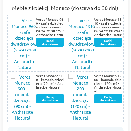
Meble z kolekcji Monaco (dostawa do 30 dni)
Veres Monaco 96
Veres Monaco 13
0 - szafa dziecięc
10 - szafa dziecię
a, dwudrzwiowa
ca, dwudrzwiowa
(96х47х180 cm) •
(96х47х180 cm) •
Anthracite Natur
Anthracite Natur
al
al
Dodaj
Dodaj
do zestawu
do zestawu
Veres Monaco 90
Veres Monaco 12
0 - komoda dzieci
00 - komoda dzie
ęca (90 cm) • Ant
cięca (120 cm) •
hracite Natural
Anthracite Natur
al
Dodaj
Dodaj
do zestawu
do zestawu