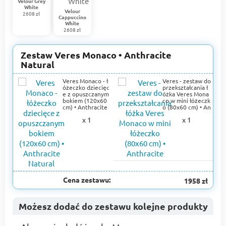
Velour Grey
White
Velour
2608 zł
Cappuccino
White
2608 zł
Zestaw Veres Monaco • Anthracite
Natural
Veres Monaco - ł
Veres - zestaw do
óżeczko dziecięc
przekształcania ł
e z opuszczanym
óżka Veres Mona
bokiem (120x60
co w mini łóżeczk
cm) • Anthracite
o (80x60 cm) • An
Natural
thracite
x 1
x 1
Cena zestawu:
1958 zł
Możesz dodać do zestawu kolejne produkty