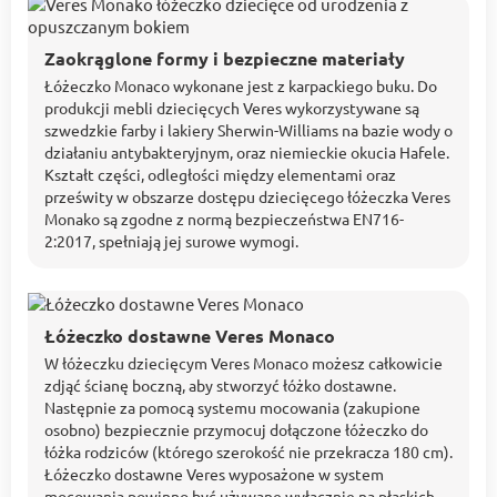
Zaokrąglone formy i bezpieczne materiały
Łóżeczko Monaco wykonane jest z karpackiego buku. Do
produkcji mebli dziecięcych Veres wykorzystywane są
szwedzkie farby i lakiery Sherwin-Williams na bazie wody o
działaniu antybakteryjnym, oraz niemieckie okucia Hafele.
Kształt części, odległości między elementami oraz
prześwity w obszarze dostępu dziecięcego łóżeczka Veres
Monako są zgodne z normą bezpieczeństwa EN716-
2:2017, spełniają jej surowe wymogi.
Łóżeczko dostawne Veres Monaco
W łóżeczku dziecięcym Veres Monaco możesz całkowicie
zdjąć ścianę boczną, aby stworzyć łóżko dostawne.
Następnie za pomocą systemu mocowania (zakupione
osobno) bezpiecznie przymocuj dołączone łóżeczko do
łóżka rodziców (którego szerokość nie przekracza 180 cm).
Łóżeczko dostawne Veres wyposażone w system
mocowania powinno być używane wyłącznie na płaskich,