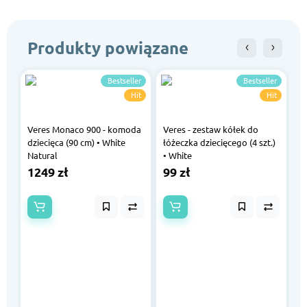
Produkty powiązane
Bestseller
Bestseller
Hit
Hit
Veres Monaco 900 - komoda
Veres - zestaw kółek do
V
dziecięca (90 cm) • White
łóżeczka dziecięcego (4 szt.)
ł
Natural
• White
W
1249 zł
99 zł
1