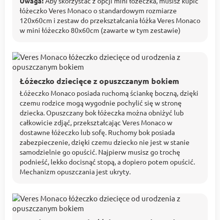
Uwaga!
Aby skorzystać z opcji mini łóżeczka, musisz kupić
łóżeczko Veres Monaco o standardowym rozmiarze
120x60cm i zestaw do przekształcania łóżka Veres Monaco
w mini łóżeczko 80x60cm (zawarte w tym zestawie)
Łóżeczko dziecięce z opuszczanym bokiem
Łóżeczko Monaco posiada ruchomą ściankę boczną, dzięki
czemu rodzice mogą wygodnie pochylić się w stronę
dziecka. Opuszczany bok łóżeczka można obniżyć lub
całkowicie zdjąć, przekształcając Veres Monaco w
dostawne łóżeczko lub sofę. Ruchomy bok posiada
zabezpieczenie, dzięki czemu dziecko nie jest w stanie
samodzielnie go opuścić. Najpierw musisz go trochę
podnieść, lekko docisnąć stopą, a dopiero potem opuścić.
Mechanizm opuszczania jest ukryty.