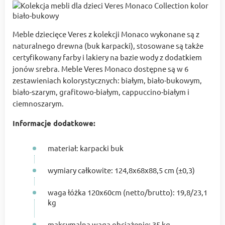
Meble dziecięce Veres z kolekcji Monaco wykonane są z
naturalnego drewna (buk karpacki), stosowane są także
certyfikowany farby i lakiery na bazie wody z dodatkiem
jonów srebra. Meble Veres Monaco dostępne są w 6
zestawieniach kolorystycznych: białym, biało-bukowym,
biało-szarym, grafitowo-białym, cappuccino-białym i
ciemnoszarym.
Informacje dodatkowe:
materiał: karpacki buk
wymiary całkowite: 124,8x68x88,5 cm (±0,3)
waga łóżka 120x60cm (netto/brutto): 19,8/23,1
kg
maksymalna waga obciążenie: 35 kg