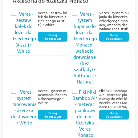
Akcesoria do łóżeczka Monaco
Veres - zestaw kó
Veres - system bu
łek do łóżeczka d
jania do łóżeczka
ziecięcego (4 sz
dziecięcego Mon
t.) • White
aco, wahadło dre
wniane (bez szufl
ady) • Anthracite
Dodaj
Dodaj
Natural
do zestawu
do zestawu
Veres - system m
Fiki Miki Bamboo
ocowania łóżeczk
Air - materac pia
a dostawnego •
nkowy do mini łó
White
żeczka Veres Mo
naco (80x60cm),
pokrowiec bamb
Dodaj
Dodaj
usowy • Biały
do zestawu
do zestawu