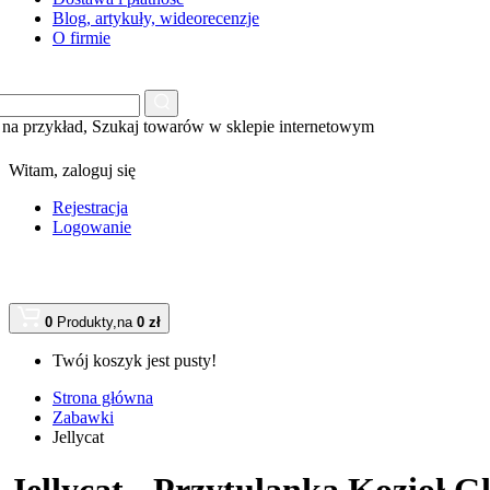
Blog, artykuły, wideorecenzje
O firmie
na przykład,
Szukaj towarów w sklepie internetowym
Witam,
zaloguj się
Rejestracja
Logowanie
0
Produkty,
na
0 zł
Twój koszyk jest pusty!
Strona główna
Zabawki
Jellycat