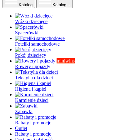
Katalog
Katalog
Wózki dziecięce
Spacerówki
Foteliki samochodowe
Pokój dziecięcy
miniwins
Rowery i pojazdy
Tekstylia dla dzieci
Higiena i kąpiel
Karmienie dzieci
Zabawki
Rabaty i promocje
Outlet
Rabaty i promocje
Dostawa i płatność