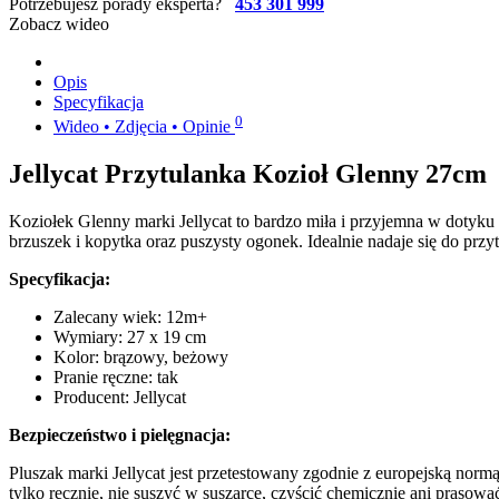
Potrzebujesz porady eksperta?
453 301 999
Zobacz wideo
Opis
Specyfikacja
0
Wideo • Zdjęcia • Opinie
Jellycat Przytulanka Kozioł Glenny 27cm
Koziołek Glenny marki Jellycat to bardzo miła i przyjemna w dotyku p
brzuszek i kopytka oraz puszysty ogonek. Idealnie nadaje się do przyt
Specyfikacja:
Zalecany wiek: 12m+
Wymiary: 27 x 19 cm
Kolor: brązowy, beżowy
Pranie ręczne: tak
Producent: Jellycat
Bezpieczeństwo i pielęgnacja:
Pluszak marki Jellycat jest przetestowany zgodnie z europejską norm
tylko ręcznie, nie suszyć w suszarce, czyścić chemicznie ani prasowa