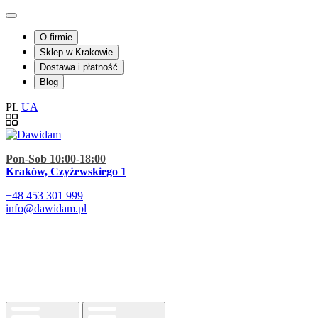
O firmie
Sklep w Krakowie
Dostawa i płatność
Blog
PL
UA
Pon-Sob 10:00-18:00
Kraków, Czyżewskiego 1
+48
453 301 999
info@dawidam.pl