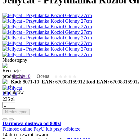
Jellycat - Przytulanka Kozioł 
Niedostępny
Opinie: 0
Ocena:
Kod:
8071-10
EAN:
670983159912
Kod EAN:
67098315991
Jellycat
235 zł
Niedostępne
Darmowa dostawa od 800zł
Płatność online PayU lub przy odbiorze
14 dni na zwrot towaru