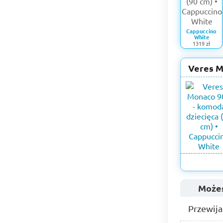
Cappuccino
White
1319 zł
Veres M
Możes
Przewija