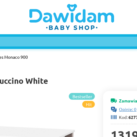
es Monaco 900
uccino White
Bestseller
Zamawia
Hit
Opinie: 0
Kod:
627
1319