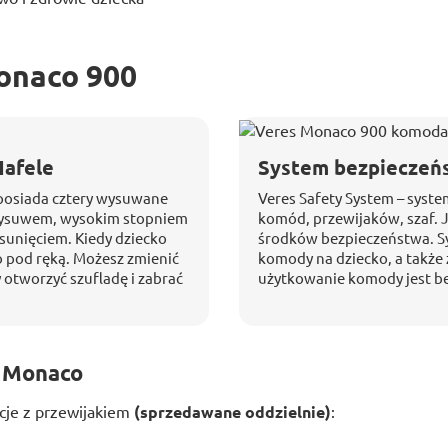
onaco 900
Hafele
System bezpieczeń
posiada cztery wysuwane
Veres Safety System – syst
wysuwem, wysokim stopniem
komód, przewijaków, szaf. J
sunięciem. Kiedy dziecko
środków bezpieczeństwa. S
o pod ręką. Możesz zmienić
komody na dziecko, a także z
 otworzyć szufladę i zabrać
użytkowanie komody jest be
 Monaco
je z przewijakiem
(sprzedawane oddzielnie)
: