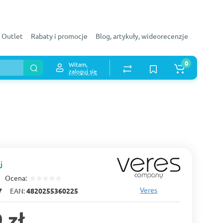
Outlet
Rabaty i promocje
Blog, artykuły, wideorecenzje
0
Witam,
zaloguj się
j
Ocena:
Veres
7
EAN:
4820255360225
 zł