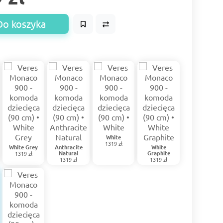
Do koszyka
White
1319 zł
White Grey
Anthracite
White
Natural
Graphite
1319 zł
1319 zł
1319 zł