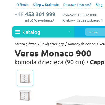
O firmie
Sklep w Krakowie
Dostawa i płatność
Blog
+48
453 301 999
Pon-Sob 10:00-18:00
info@dawidam.pl
Kraków, Czyżewskiego 1
Katalog
Strona główna
Pokój dziecięcy
Komody dziecięce
Ver
Veres Monaco 900
Capp
komoda dziecięca (90 cm) •