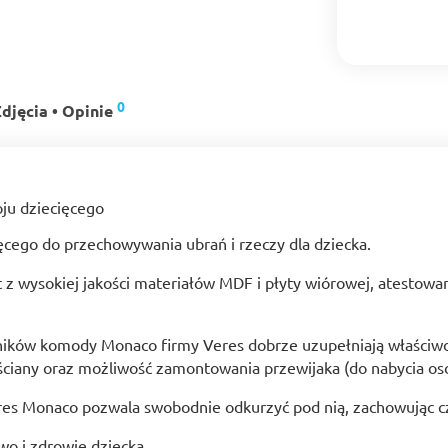
0
djęcia • Opinie
cego do przechowywania ubrań i rzeczy dla dziecka.
 wysokiej jakości materiałów MDF i płyty wiórowej, atestowan
ików komody Monaco firmy Veres dobrze uzupełniają właściwoś
iany oraz możliwość zamontowania przewijaka (do nabycia os
 Monaco pozwala swobodnie odkurzyć pod nią, zachowując cz
wo i zdrowie dziecka