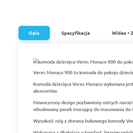
Opis
Specyfikacja
Wideo • Z
Veres Monaco 900 to komoda do pokoju dziecię
Komoda dziecięca Veres Monaco wykonana jest z
akcesoriów.
Nowoczesny design pozbawiony ostrych narożn
wbudowany pasek mocujący do mocowania do śc
Wysokość nóg z drewna bukowego komody Veres
Wykonana z dbałością o komfort, bezpieczeńst