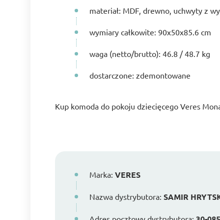
materiał: MDF, drewno, uchwyty z wy
wymiary całkowite: 90x50x85.6 cm
waga (netto/brutto): 46.8 / 48.7 kg
dostarczone: zdemontowane
Kup komoda do pokoju dziecięcego Veres Mon
Marka:
VERES
Nazwa dystrybutora:
SAMIR HRYTS
Adres pocztowy dystrybutora:
30-085