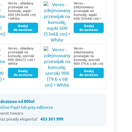
Veres - składany
Veres -
przewijak na
zdejmowany
komodę, wąski
przewijak na
600 (49.6х68 cm)
komodę, wąski
• White
600 (53х68 cm) •
White
Dodaj
Dodaj
do zestawu
do zestawu
Veres - składany
Veres -
przewijak na
zdejmowany
komodę, szeroki
przewijak na
900 (80х72 cm) •
komodę, szeroki
White
900 (79.6 х 68 cm)
• White
Dodaj
Dodaj
do zestawu
do zestawu
dostawa od 800zł
nline PayU lub przy odbiorze
 zwrot towaru
esz porady eksperta?
453 301 999