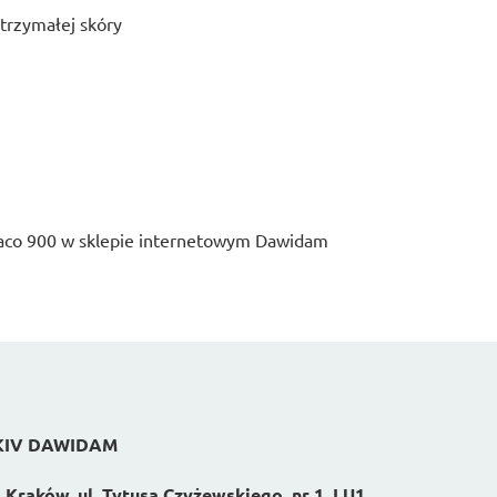
trzymałej skóry
aco 900 w sklepie internetowym Dawidam
KIV DAWIDAM
 Kraków, ul. Tytusa Czyżewskiego, nr 1, LU1