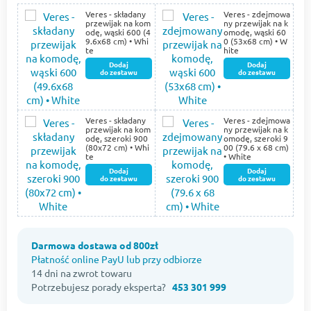
Veres - składany
Veres - zdejmowa
przewijak na kom
ny przewijak na k
odę, wąski 600 (4
omodę, wąski 60
9.6х68 cm) • Whi
0 (53х68 cm) • W
te
hite
Dodaj
Dodaj
do zestawu
do zestawu
Veres - składany
Veres - zdejmowa
przewijak na kom
ny przewijak na k
odę, szeroki 900
omodę, szeroki 9
(80х72 cm) • Whi
00 (79.6 х 68 cm)
te
• White
Dodaj
Dodaj
do zestawu
do zestawu
Darmowa dostawa od 800zł
Płatność online PayU lub przy odbiorze
14 dni na zwrot towaru
Potrzebujesz porady eksperta?
453 301 999