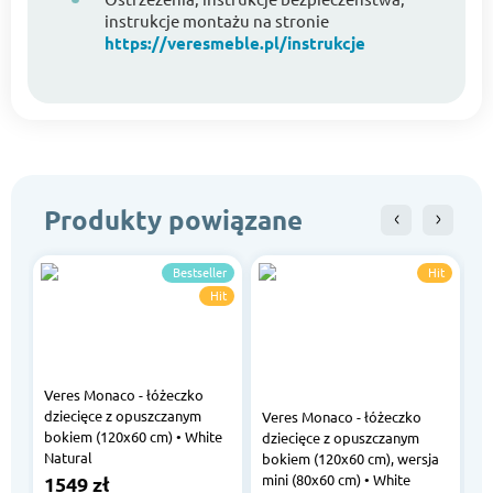
instrukcje montażu na stronie
https://veresmeble.pl/instrukcje
Produkty powiązane
Bestseller
Hit
Hit
Veres Monaco - łóżeczko
dziecięce z opuszczanym
Veres Monaco - łóżeczko
V
bokiem (120x60 cm) • White
dziecięce z opuszczanym
d
Natural
bokiem (120x60 cm), wersja
b
mini (80x60 cm) • White
m
1549 zł