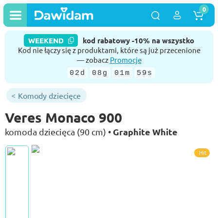
0
WEEKEND
kod rabatowy -10% na wszystko
Kod nie łączy się z produktami, które są już przecenione
— zobacz
Promocje
02d
08g
01m
58s
Komody dziecięce
Veres Monaco 900
Graphite White
komoda dziecięca (90 cm) •
Hit