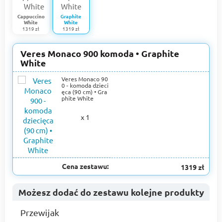
Cappuccino
Graphite
White
White
1319 zł
1319 zł
Veres Monaco 900 komoda • Graphite
White
Veres Monaco 90
0 - komoda dzieci
ęca (90 cm) • Gra
phite White
x 1
Cena zestawu:
1319 zł
Możesz dodać do zestawu kolejne produkty
Przewijak