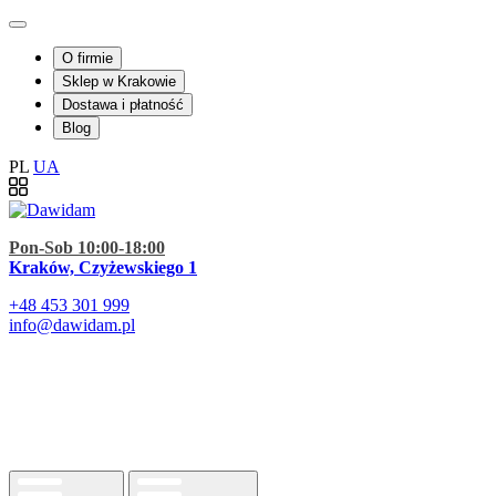
O firmie
Sklep w Krakowie
Dostawa i płatność
Blog
PL
UA
Pon-Sob 10:00-18:00
Kraków, Czyżewskiego 1
+48
453 301 999
info@dawidam.pl