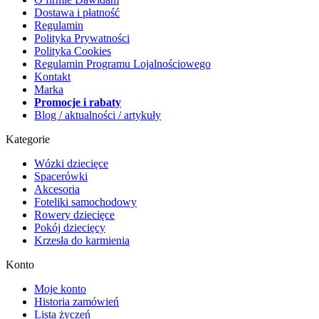
Dostawa i płatność
Regulamin
Polityka Prywatności
Polityka Cookies
Regulamin Programu Lojalnościowego
Kontakt
Marka
Promocje i rabaty
Blog / aktualności / artykuły
Kategorie
Wózki dziecięce
Spacerówki
Akcesoria
Foteliki samochodowy
Rowery dziecięce
Pokój dziecięcy
Krzesła do karmienia
Konto
Moje konto
Historia zamówień
Lista życzeń