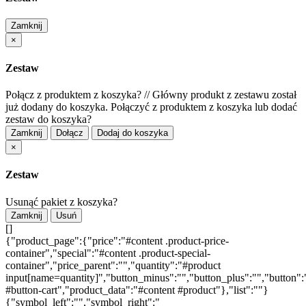
Zamknij
×
Zestaw
Połącz z produktem z koszyka?
//
Główny produkt z zestawu został
już dodany do koszyka. Połączyć z produktem z koszyka lub dodać
zestaw do koszyka?
Zamknij
Dołącz
Dodaj do koszyka
×
Zestaw
Usunąć pakiet z koszyka?
Zamknij
Usuń
[]
{"product_page":{"price":"#content .product-price-
container","special":"#content .product-special-
container","price_parent":"","quantity":"#product
input[name=quantity]","button_minus":"","button_plus":"","button":
#button-cart","product_data":"#content #product"},"list":""}
{"symbol_left":"","symbol_right":"