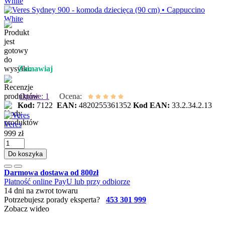
Zamawiaj
Opinie: 1
Ocena:
Kod:
7122
EAN:
4820255361352
Kod EAN:
33.2.34.2.13
Veres
999 zł
Do koszyka
Darmowa dostawa od 800zł
Płatność online PayU lub przy odbiorze
14 dni na zwrot towaru
Potrzebujesz porady eksperta?
453 301 999
Zobacz wideo