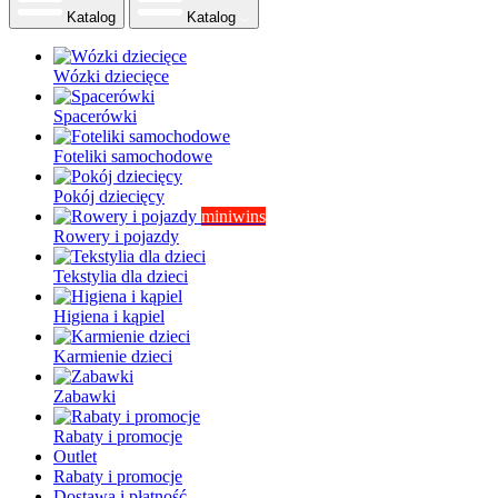
Katalog
Katalog
Wózki dziecięce
Spacerówki
Foteliki samochodowe
Pokój dziecięcy
miniwins
Rowery i pojazdy
Tekstylia dla dzieci
Higiena i kąpiel
Karmienie dzieci
Zabawki
Rabaty i promocje
Outlet
Rabaty i promocje
Dostawa i płatność