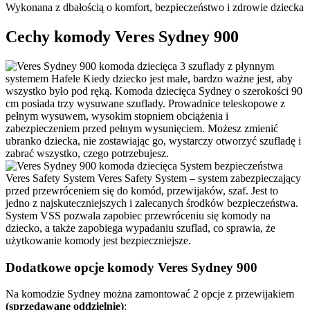
Wykonana z dbałością o komfort, bezpieczeństwo i zdrowie dziecka
Cechy komody Veres Sydney 900
3 szuflady z płynnym
systemem Hafele
Kiedy dziecko jest małe, bardzo ważne jest, aby
wszystko było pod ręką. Komoda dziecięca Sydney o szerokości 90
cm posiada trzy wysuwane szuflady. Prowadnice teleskopowe z
pełnym wysuwem, wysokim stopniem obciążenia i
zabezpieczeniem przed pełnym wysunięciem. Możesz zmienić
ubranko dziecka, nie zostawiając go, wystarczy otworzyć szufladę i
zabrać wszystko, czego potrzebujesz.
System bezpieczeństwa
Veres Safety System
Veres Safety System – system zabezpieczający
przed przewróceniem się do komód, przewijaków, szaf. Jest to
jedno z najskuteczniejszych i zalecanych środków bezpieczeństwa.
System VSS pozwala zapobiec przewróceniu się komody na
dziecko, a także zapobiega wypadaniu szuflad, co sprawia, że ​​
użytkowanie komody jest bezpieczniejsze.
Dodatkowe opcje komody Veres Sydney 900
Na komodzie Sydney można zamontować 2 opcje z przewijakiem
(sprzedawane oddzielnie)
: