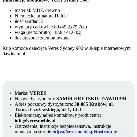
materiał: MDF, drewno
Niemiecka armatura Hafele
ilość szuflad: 3
wymiary całkowite: 89x49.2x79.7cm
waga (netto/brutto): 38.8 / 41.6 kg
dostarczone: zdemontowane
Kup komoda dziecięca Veres Sydney 900 w sklepie internetowym
dawidam.pl
Marka:
VERES
Nazwa dystrybutora:
SAMIR HRYTSKIV DAWIDAM
Adres pocztowy dystrybutora:
30-085 Kraków, ul.
Tytusa Czyżewskiego, nr 1, LU1
Elektroniczny adres kontaktowy producenta:
info@veresmeble.pl
Ostrzeżenia, instrukcje bezpieczeństwa, instrukcje
montażu na stronie
https://veresmeble.pl/instrukcje