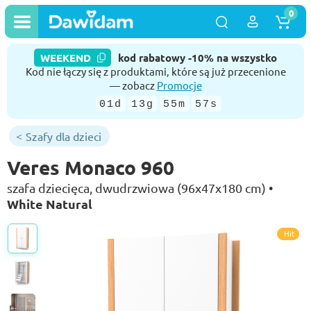
0
WEEKEND
kod rabatowy -10% na wszystko
Kod nie łączy się z produktami, które są już przecenione
— zobacz
Promocje
01d
13g
55m
56s
Szafy dla dzieci
Veres Monaco 960
szafa dziecięca, dwudrzwiowa (96х47х180 cm) •
White Natural
Hit