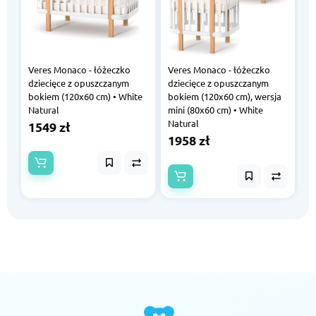
Veres Monaco - łóżeczko
Veres Monaco - łóżeczko
V
dziecięce z opuszczanym
dziecięce z opuszczanym
d
bokiem (120x60 cm) • White
bokiem (120x60 cm), wersja
b
Natural
mini (80x60 cm) • White
m
Natural
W
1549 zł
1958 zł
1