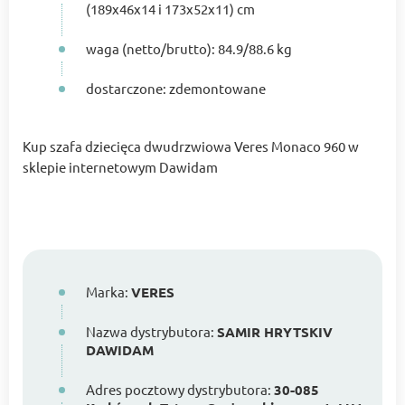
(189x46x14 i 173x52x11) cm
waga (netto/brutto): 84.9/88.6 kg
dostarczone: zdemontowane
Kup szafa dziecięca dwudrzwiowa Veres Monaco 960 w
sklepie internetowym Dawidam
Marka:
VERES
Nazwa dystrybutora:
SAMIR HRYTSKIV
DAWIDAM
Adres pocztowy dystrybutora:
30-085