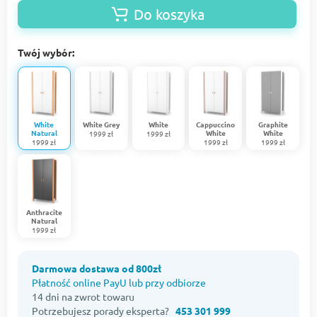
Do koszyka
Twój wybór:
White
White Grey
White
Cappuccino
Graphite
Natural
White
White
1999 zł
1999 zł
1999 zł
1999 zł
1999 zł
Anthracite
Natural
1999 zł
Darmowa dostawa od 800zł
Płatność online PayU lub przy odbiorze
14 dni na zwrot towaru
Potrzebujesz porady eksperta?
453 301 999