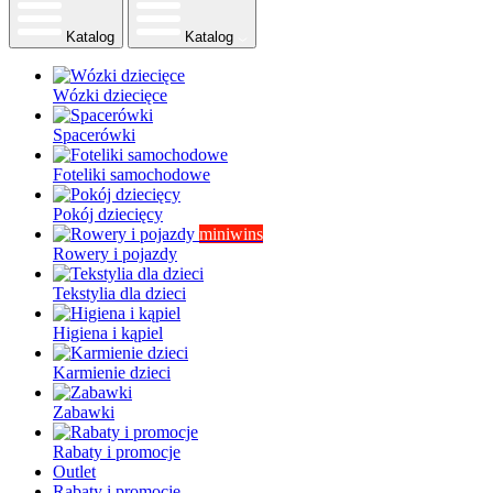
Katalog
Katalog
Wózki dziecięce
Spacerówki
Foteliki samochodowe
Pokój dziecięcy
miniwins
Rowery i pojazdy
Tekstylia dla dzieci
Higiena i kąpiel
Karmienie dzieci
Zabawki
Rabaty i promocje
Outlet
Rabaty i promocje