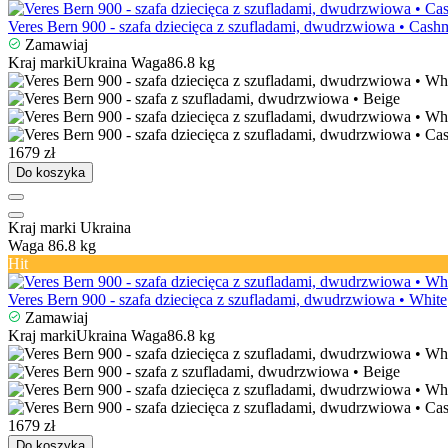
Veres Bern 900 - szafa dziecięca z szufladami, dwudrzwiowa • Cash
Zamawiaj
Kraj marki
Ukraina
Waga
86.8 kg
1679 zł
Do koszyka
Kraj marki
Ukraina
Waga
86.8 kg
Hit
Veres Bern 900 - szafa dziecięca z szufladami, dwudrzwiowa • White
Zamawiaj
Kraj marki
Ukraina
Waga
86.8 kg
1679 zł
Do koszyka