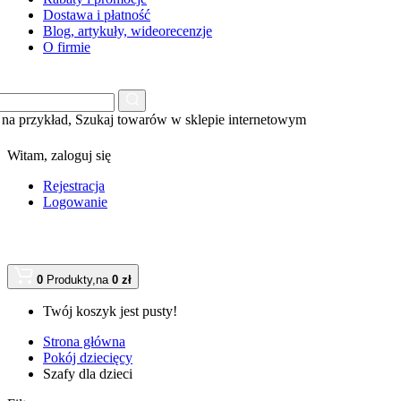
Dostawa i płatność
Blog, artykuły, wideorecenzje
O firmie
na przykład,
Szukaj towarów w sklepie internetowym
Witam,
zaloguj się
Rejestracja
Logowanie
0
Produkty,
na
0 zł
Twój koszyk jest pusty!
Strona główna
Pokój dziecięcy
Szafy dla dzieci