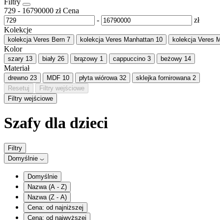
Filtry
729
-
16790000
zł
Cena
-
zł
Kolekcje
kolekcja Veres Bern
7
kolekcja Veres Manhattan
10
kolekcja Veres 
Kolor
szary
13
biały
26
brązowy
1
cappuccino
3
beżowy
14
Materiał
drewno
23
MDF
10
płyta wiórowa
32
sklejka fornirowana
2
Resetuj
Filtry wejściowe
Filtry wejściowe
Szafy dla dzieci
Filtry
Domyślnie
Domyślnie
Nazwa (A - Z)
Nazwa (Z - A)
Cena: od najniższej
Cena: od najwyższej