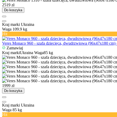
2519 zł
Do koszyka
Kraj marki
Ukraina
Waga
109.9 kg
Hit
Veres Monaco 960 - szafa dziecięca, dwudrzwiowa (96х47х180 cm) 
Zamawiaj
Kraj marki
Ukraina
Waga
85 kg
1999 zł
Do koszyka
Kraj marki
Ukraina
Waga
85 kg
Hit