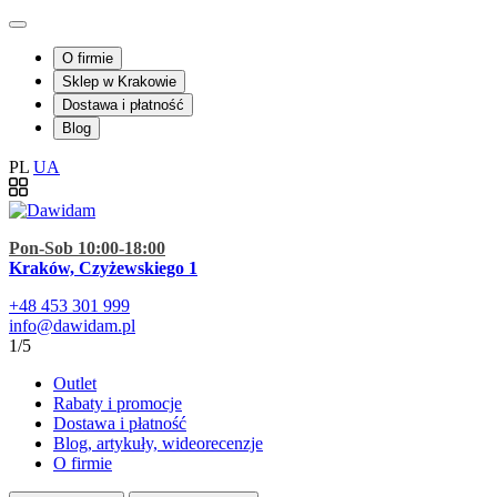
O firmie
Sklep w Krakowie
Dostawa i płatność
Blog
PL
UA
Pon-Sob 10:00-18:00
Kraków, Czyżewskiego 1
+48
453 301 999
info@dawidam.pl
1/5
Outlet
Rabaty i promocje
Dostawa i płatność
Blog, artykuły, wideorecenzje
O firmie