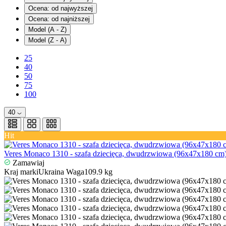
Ocena: od najwyższej
Ocena: od najniższej
Model (A - Z)
Model (Z - A)
25
40
50
75
100
40
Hit
Veres Monaco 1310 - szafa dziecięca, dwudrzwiowa (96х47х180 cm)
Zamawiaj
Kraj marki
Ukraina
Waga
109.9 kg