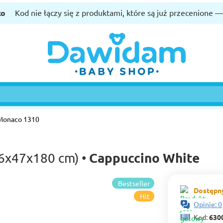
ko
Kod nie łączy się z produktami, które są już przecenione 
Monaco 1310
Cappuccino White
96х47х180 cm) •
Bestseller
Dostępny
Hit
Opinie: 0
Kod:
630