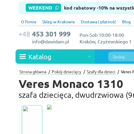
WEEKEND
kod rabatowy -10% na wszyst
O firmie
Sklep w Krakowie
Dostawa i płatność
Blog
+48
453 301 999
Pon-Sob 10:00-18:00
info@dawidam.pl
Kraków, Czyżewskiego 1
Katalog
Strona główna
Pokój dziecięcy
Szafy dla dzieci
Veres 
Veres Monaco 1310
szafa dziecięca, dwudrzwiowa (