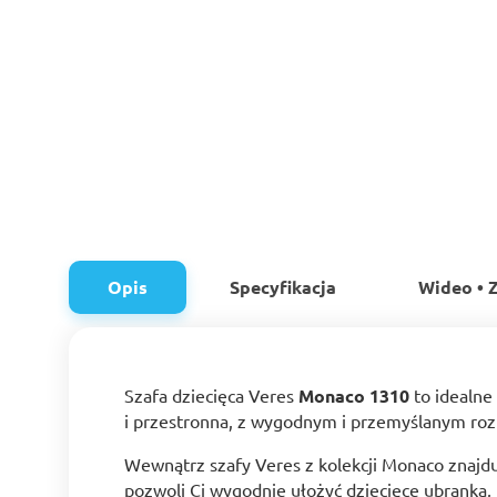
Opis
Specyfikacja
Wideo • Z
Szafa dziecięca Veres
Monaco 1310
to idealne
i przestronna, z wygodnym i przemyślanym ro
Wewnątrz szafy Veres z kolekcji Monaco znajd
pozwoli Ci wygodnie ułożyć dziecięce ubranka, 