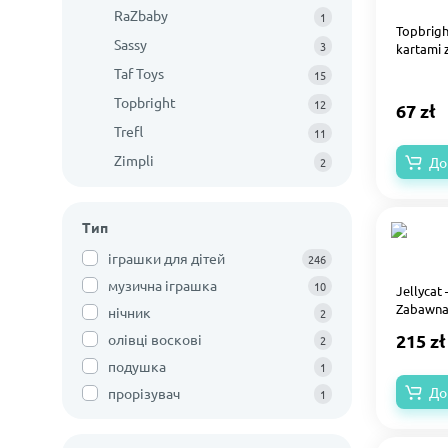
RaZbaby
1
Topbrigh
Sassy
3
kartami 
Taf Toys
15
Topbright
12
67 zł
Trefl
11
Zimpli
До
2
Тип
іграшки для дітей
246
музична іграшка
10
Jellycat
Zabawna
нічник
2
215 zł
олівці воскові
2
подушка
1
До
прорізувач
1