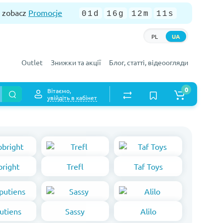
— zobacz
Promocje
01d
16g
12m
10s
PL
UA
Outlet
Знижки та акції
Блог, статті, відеоогляди
0
Вітаємо,
увійдіть в кабінет
bright
Trefl
Taf Toys
putiens
Sassy
Alilo