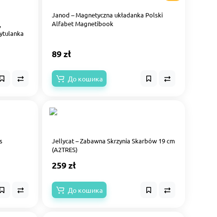
Janod – Magnetyczna układanka Polski
Alfabet Magnetibook
,
ytulanka
89 zł
До кошика
s
Jellycat – Zabawna Skrzynia Skarbów 19 cm
(A2TRES)
259 zł
До кошика