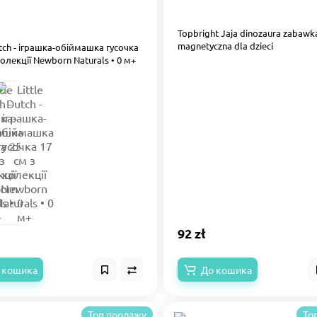
Topbright Jaja dinozaura zabawk
magnetyczna dla dzieci
utch - іграшка-обіймашка гусочка
колекції Newborn Naturals • 0 м+
92 zł
 кошика
До кошика
Топ продажу
То