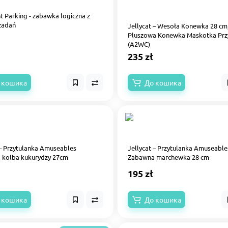
t Parking - zabawka logiczna z
zadań
Jellycat – Wesoła Konewka 28 cm
Pluszowa Konewka Maskotka Prz
(A2WC)
235 zł
 кошика
До кошика
 – Przytulanka Amuseables
Jellycat – Przytulanka Amuseable
 kolba kukurydzy 27cm
Zabawna marchewka 28 cm
195 zł
 кошика
До кошика