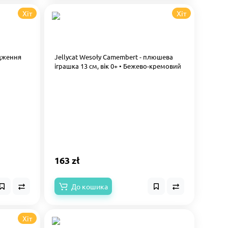
Хіт
Хіт
одження
Jellycat Wesoły Camembert - плюшева
іграшка 13 см, вік 0+ • Бежево-кремовий
163 zł
До кошика
Хіт