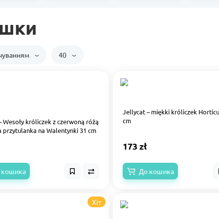
ашки
вчуванням
40
Jellycat – miękki króliczek Hortic
cm
 – Wesoły króliczek z czerwoną różą
przytulanka na Walentynki 31 cm
173 zł
 кошика
До кошика
Хіт