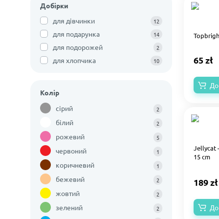
Добірки
для дівчинки
12
для подарунка
14
Topbrigh
для подорожей
2
65 zł
для хлопчика
10
До
Колір
сірий
2
білий
2
рожевий
5
Jellycat
червоний
1
15 cm
коричневий
1
бежевий
2
189 zł
жовтий
2
зелений
До
2