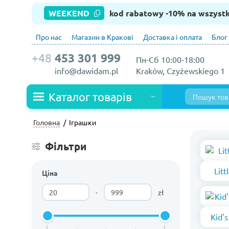
WEEKEND
kod rabatowy -10% na wszyst
Про нас
Магазин в Кракові
Доставка і оплата
Блог
+48
453 301 999
Пн-Сб 10:00-18:00
info@dawidam.pl
Kraków, Czyżewskiego 1
Каталог товарів
Головна
Іграшки
Фільтри
Litt
Ціна
-
zł
Kid'