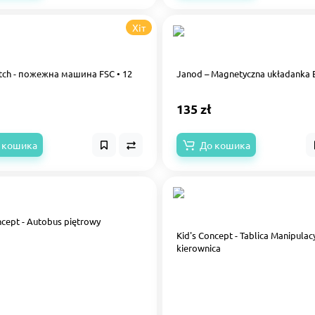
Хіт
utch - пожежна машина FSC • 12
Janod – Magnetyczna układanka 
135 zł
 кошика
До кошика
ncept - Autobus piętrowy
Kid's Concept - Tablica Manipulac
kierownica