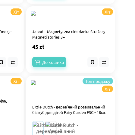
Хіт
Хіт
Emocje
Janod – Magnetyczna układanka Strażacy
Magneti'stories 3+
45 zł
До кошика
Хіт
Топ продажу
Хіт
yjna,
Little Dutch - дерев'яний розвивальний
бізікуб для дітей Fairy Garden FSC • 18мс+