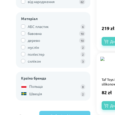
від народження
62
Матеріал
АБС пластик
6
219 zł
бавовна
10
дерево
10
До
муслін
2
поліестер
2
силікон
3
Країна бренда
Taf Toys
silikono
Польща
8
82 zł
Швеція
2
До