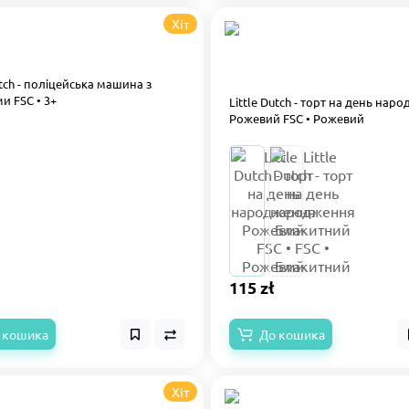
Хіт
utch - поліцейська машина з
и FSC • 3+
Little Dutch - торт на день нар
Рожевий FSC • Рожевий
115 zł
 кошика
До кошика
Хіт