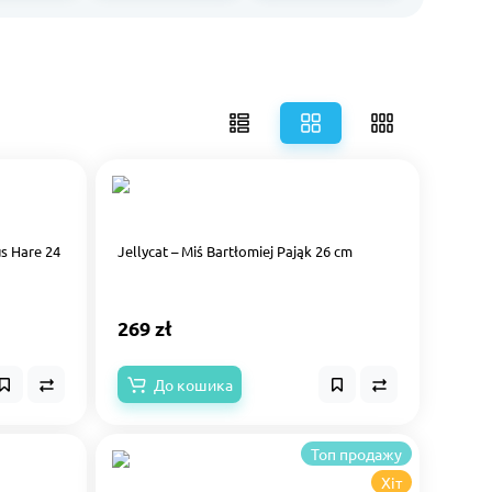
us Hare 24
Jellycat – Miś Bartłomiej Pająk 26 cm
269 zł
До кошика
Топ продажу
Хіт