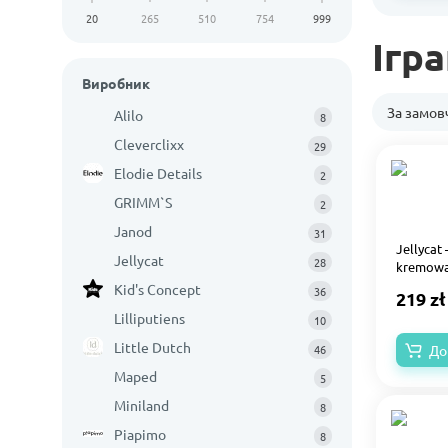
20
265
510
754
999
Ігр
Виробник
За замо
Alilo
8
Cleverclixx
29
Elodie Details
2
GRIMM`S
2
Janod
31
Jellycat
Jellycat
28
kremowa 
Kid's Concept
36
219 zł
Lilliputiens
10
Little Dutch
46
До
Maped
5
Miniland
8
Piapimo
8