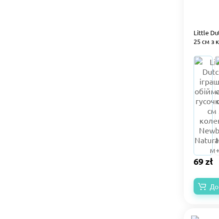
Little D
25 см з 
69 zł
До