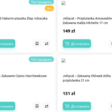
Топ продажу
Хіт
t Nakarm ptaszka Złap robaczka
Jellycat – Przytulanka Amuseable
Zabawna małża Michelle 17 cm
149 zł
 кошика
До кошика
Топ продажу
 – Zabawne Ciasto Marchewkowe
Jellycat – Zabawny Ołówek żółta
przytulanka 21 cm
151 zł
 кошика
До кошика