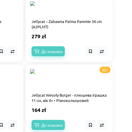
s
Jellycat – Zabawna Palma Pammie 34 cm
(A2PLMT)
279 zł
До кошика
Хіт
Jellycat Wesoły Burger - плюшева іграшка
11 см, вік 0+ • Різнокольоровий
164 zł
До кошика