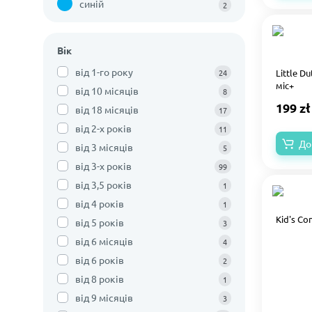
синій
2
Вік
від 1-го року
24
Little D
міс+
від 10 місяців
8
199 zł
від 18 місяців
17
від 2-х років
11
До
від 3 місяців
5
від 3-х років
99
від 3,5 років
1
від 4 років
1
Kid's Co
від 5 років
3
від 6 місяців
4
від 6 років
2
від 8 років
1
від 9 місяців
3