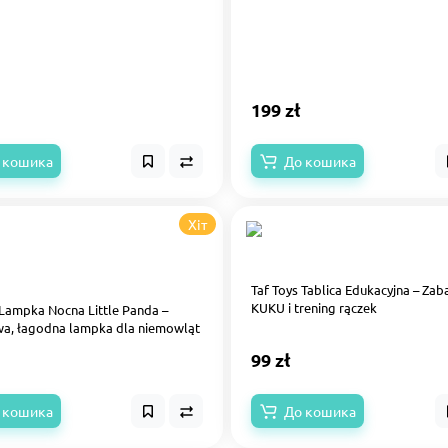
199 zł
 кошика
До кошика
Хіт
Taf Toys Tablica Edukacyjna – Za
KUKU i trening rączek
 Lampka Nocna Little Panda –
wa, łagodna lampka dla niemowląt
99 zł
 кошика
До кошика