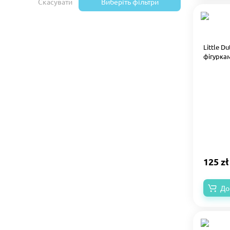
Скасувати
Виберіть фільтри
Little D
фігуркам
125 zł
До