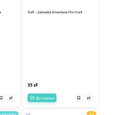
a
Trefl – Zabawka drewniana Fire truck
35 zł
До кошика
п продажу
Хіт