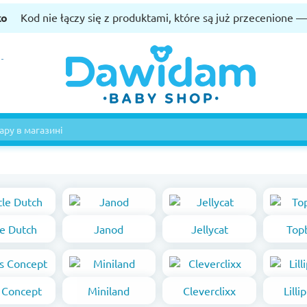
ko
Kod nie łączy się z produktami, które są już przecenione 
le Dutch
Janod
Jellycat
Top
s Concept
Miniland
Cleverclixx
Lilli