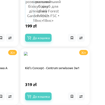
199 zł
До кошика
Хіт
Хіт
bawa A
Kid's Concept - Centrum serwisowe 3w1
319 zł
До кошика