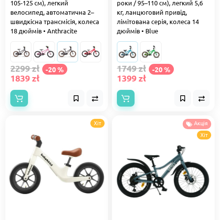
105-125 см), легкий
роки / 95–110 см), легкий 5,6
велосипед, автоматична 2–
кг, ланцюговий привід,
швидкісна трансмісія, колеса
лімітована серія, колеса 14
18 дюймів • Anthracite
дюймів • Blue
2299 zł
1749 zł
-20 %
-20 %
1839 zł
1399 zł
Хіт
Акція
Хіт