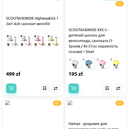
Хіт
SCOOTANDRIDE Highwaykick 1
2w1 Ash самокат-велобіг
SCOOTANDRIDE XXS-S -
дитячий шолом для
велосипеда, самоката (1-
5років / 45-51см окружність
голови) • Steel
499 zł
195 zł
Хіт
Хіт
Hamax - дощовик для
велосипедного сидіння для