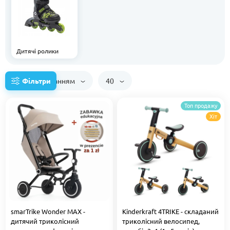
Дитячі ролики
За замовчуванням
40
Фільтри
Топ продажу
Хіт
smarTrike Wonder MAX -
Kinderkraft 4TRIKE - складаний
дитячий триколісний
триколісний велосипед,