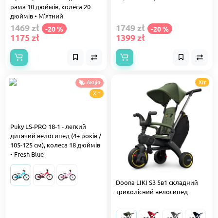
рама 10 дюймів, колеса 20
дюймів • М'ятний
1469 zł
1749 zł
-20 %
-20 %
1175 zł
1399 zł
Акція
Хіт
Хіт
Puky LS-PRO 18-1 - легкий
дитячий велосипед (4+ років /
105-125 см), колеса 18 дюймів
• Fresh Blue
Doona LIKI S3 5в1 складний
триколісний велосипед