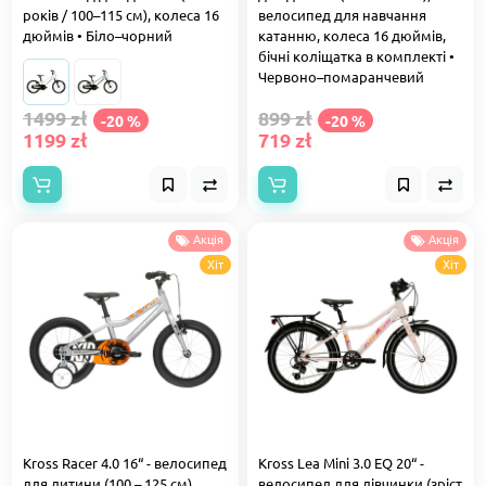
років / 100–115 см), колеса 16
велосипед для навчання
дюймів • Біло–чорний
катанню, колеса 16 дюймів,
бічні коліщатка в комплекті •
Червоно–помаранчевий
1499 zł
899 zł
-20 %
-20 %
1199 zł
719 zł
Акція
Акція
Хіт
Хіт
Kross Racer 4.0 16“ - велосипед
Kross Lea Mini 3.0 EQ 20“ -
для дитини (100 – 125 см),
велосипед для дівчинки (зріст