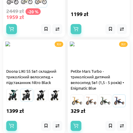
2449 zł
-20 %
1199 zł
1959 zł
Хіт
Хіт
Doona LIKI S5 5в1 складний
Petite Mars Turbo -
триколісний велосипед +
триколісний дитячий
підстаканник Nitro Black
велосипед 5в1 (1,5 - 5 років) •
Enigmatic Blue
1399 zł
329 zł