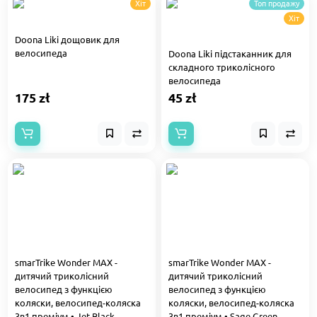
Хіт
Топ продажу
Хіт
Doona Liki дощовик для
велосипеда
Doona Liki підстаканник для
складного триколісного
велосипеда
175 zł
45 zł
smarTrike Wonder MAX -
smarTrike Wonder MAX -
дитячий триколісний
дитячий триколісний
велосипед з функцією
велосипед з функцією
коляски, велосипед-коляска
коляски, велосипед-коляска
3в1 преміум • Jet Black
3в1 преміум • Sage Green