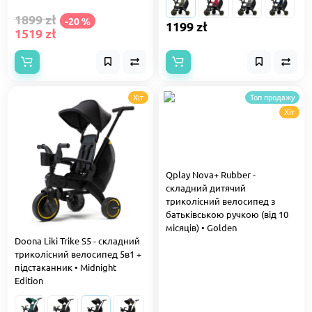
1899 zł
-20 %
1199 zł
1519 zł
Хіт
Топ продажу
Хіт
Qplay Nova+ Rubber -
складний дитячий
триколісний велосипед з
батьківською ручкою (від 10
місяців) • Golden
Doona Liki Trike S5 - складний
триколісний велосипед 5в1 +
підстаканник • Midnight
Edition