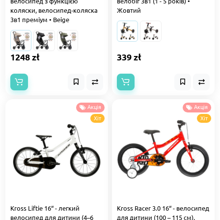
велосипед з функцією
велобіг 3в1 (1 - 5 років) •
коляски, велосипед-коляска
Жовтий
3в1 преміум • Beige
1248 zł
339 zł
Акція
Акція
Хіт
Хіт
Kross Liftie 16“ - легкий
Kross Racer 3.0 16“ - велосипед
велосипед для дитини (4–6
для дитини (100 – 115 см),