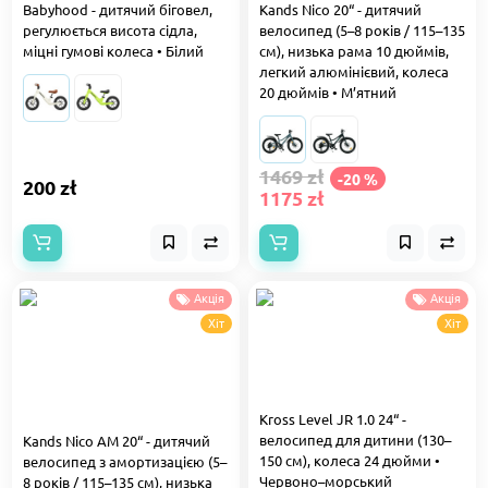
Babyhood - дитячий біговел,
Kands Nico 20“ - дитячий
регулюється висота сідла,
велосипед (5–8 років / 115–135
міцні гумові колеса • Білий
см), низька рама 10 дюймів,
легкий алюмінієвий, колеса
20 дюймів • М’ятний
1469 zł
-20 %
200 zł
1175 zł
Акція
Акція
Хіт
Хіт
Kross Level JR 1.0 24“ -
велосипед для дитини (130–
Kands Nico AM 20“ - дитячий
150 см), колеса 24 дюйми •
велосипед з амортизацією (5–
Червоно–морський
8 років / 115–135 см), низька