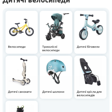
Велосипеди
Триколісні
Дитячі біговели
велосипеди
Дитячі самокати
Дитячі шоломи
Дитячі крісла для
велосипедів