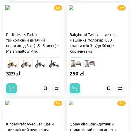
Хіт
Хіт
Petite Mars Turbo -
Babyhood Twistcar - дитяча
триколісний дитячий
машинка, толокар, LED
велосипед 5в1 (1,5 - 5 років) •
колеса (вік 3 +/до 50 кг) •
Marshmallow Pink
Коричневий
329 zł
250 zł
Хіт
Хіт
Kinderkraft Aveo 3в1 Сірий
Qplay Rito Star - дитячий
триколісний велосипед
триколісний велосипед з