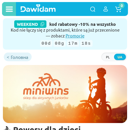
0
WEEKEND
kod rabatowy -10% na wszystko
Kod nie łączy się z produktami, które są już przecenione
— zobacz
Promocje
00d
08g
17m
17s
Головна
PL
UA
🚴 Rowery dla dzieci