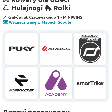
🛴 Hulajnogi 🛼 Rolki
📍 Kraków, ul. Czyżewskiego 1 • MINIWINS
🗺️
Wyznacz trasę w Mapach Google
Дитячі велосипеди