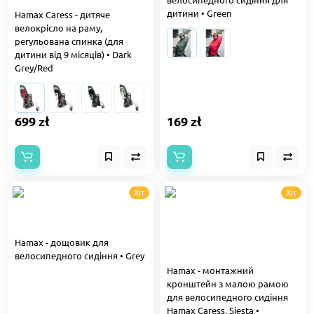
дитини • Green
Hamax Caress - дитяче
велокрісло на раму,
регульована спинка (для
дитини від 9 місяців) • Dark
Grey/Red
699 zł
169 zł
Хіт
Хіт
Hamax - дощовик для
велосипедного сидіння • Grey
Hamax - монтажний
кронштейн з малою рамою
для велосипедного сидіння
Hamax Caress, Siesta •