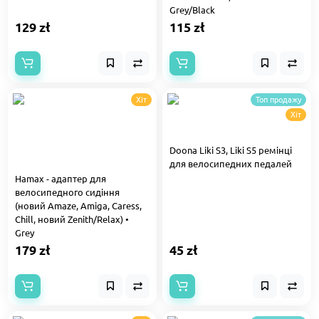
Grey/Black
129 zł
115 zł
Хіт
Топ продажу
Хіт
Doona Liki S3, Liki S5 ремінці
для велосипедних педалей
Hamax - адаптер для
велосипедного сидіння
(новий Amaze, Amiga, Caress,
Chill, новий Zenith/Relax) •
Grey
179 zł
45 zł