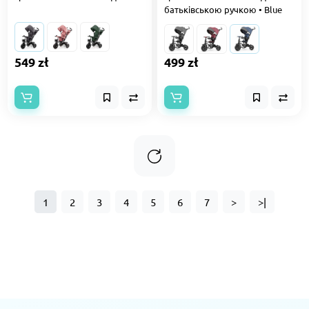
батьківською ручкою • Blue
549 zł
499 zł
1
2
3
4
5
6
7
>
>|