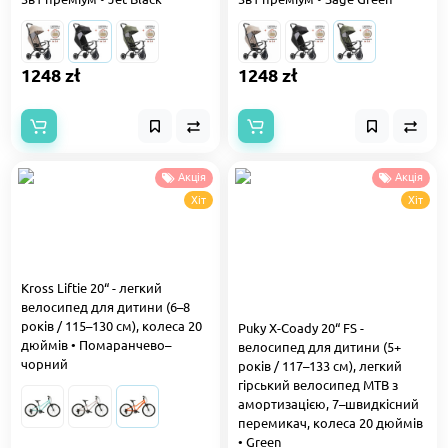
1248 zł
1248 zł
Акція
Акція
Хіт
Хіт
Kross Liftie 20“ - легкий
велосипед для дитини (6–8
років / 115–130 см), колеса 20
Puky X-Coady 20“ FS -
дюймів • Помаранчево–
велосипед для дитини (5+
чорний
років / 117–133 см), легкий
гірський велосипед MTB з
амортизацією, 7–швидкісний
перемикач, колеса 20 дюймів
• Green