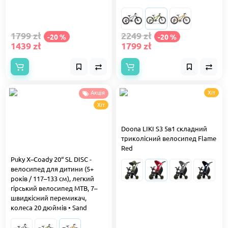
1799 zł
2249 zł
-20 %
-20 %
1439 zł
1799 zł
Акція
Хіт
Хіт
Doona LIKI S3 5в1 складний
триколісний велосипед Flame
Red
Puky X–Coady 20“ SL DISC -
велосипед для дитини (5+
років / 117–133 см), легкий
гірський велосипед MTB, 7–
швидкісний перемикач,
колеса 20 дюймів • Sand