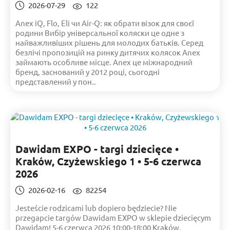
2026-07-29
122
Anex iQ, Flo, Eli чи Air-Q: як обрати візок для своєї
родини Вибір універсальної коляски це одне з
найважливіших рішень для молодих батьків. Серед
безлічі пропозицій на ринку дитячих колясок Anex
займають особливе місце. Anex це міжнародний
бренд, заснований у 2012 році, сьогодні
представлений у пон..
Dawidam EXPO - targi dziecięce •
Kraków, Czyżewskiego 1 • 5-6 czerwca
2026
2026-02-16
82254
Jesteście rodzicami lub dopiero będziecie? Nie
przegapcie targów Dawidam EXPO w sklepie dziecięcym
Dawidam! 5-6 czerwca 2026 10:00-18:00 Kraków,