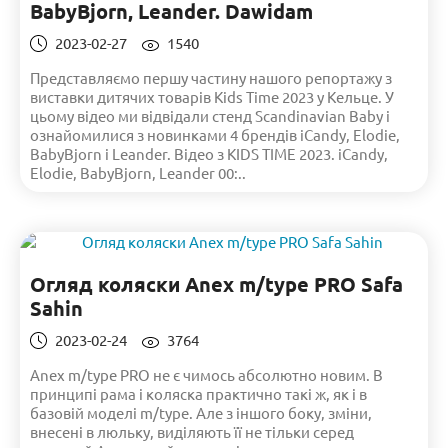
BabyBjorn, Leander. Dawidam
2023-02-27
1540
Представляємо першу частину нашого репортажу з
виставки дитячих товарів Kids Time 2023 у Кельце. У
цьому відео ми відвідали стенд Scandinavian Baby і
ознайомилися з новинками 4 брендів iCandy, Elodie,
BabyBjorn і Leander. Відео з KIDS TIME 2023. iCandy,
Elodie, BabyBjorn, Leander 00:..
Огляд коляски Anex m/type PRO Safa
Sahin
2023-02-24
3764
Anex m/type PRO не є чимось абсолютно новим. В
принципі рама і коляска практично такі ж, як і в
базовій моделі m/type. Але з іншого боку, зміни,
внесені в люльку, виділяють її не тільки серед