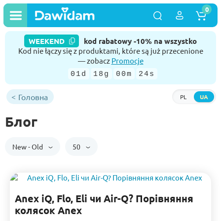
0
WEEKEND
kod rabatowy -10% na wszystko
Kod nie łączy się z produktami, które są już przecenione
— zobacz
Promocje
01d
18g
00m
23s
Головна
PL
UA
Блог
New - Old
50
Anex iQ, Flo, Eli чи Air-Q? Порівняння
колясок Anex