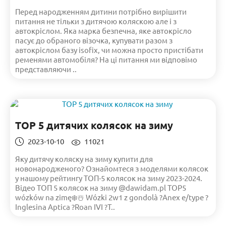
Перед народженням дитини потрібно вирішити
питання не тільки з дитячою коляскою але і з
автокріслом. Яка марка безпечна, яке автокрісло
пасує до обраного візочка, купувати разом з
автокріслом базу isofix, чи можна просто пристібати
ременями автомобіля? На ці питання ми відповімо
представляючи ..
TOP 5 дитячих колясок на зиму
2023-10-10
11021
Яку дитячу коляску на зиму купити для
новонародженого? Ознайомтеся з моделями колясок
у нашому рейтингу ТОП-5 колясок на зиму 2023-2024.
Відео ТОП 5 колясок на зиму @dawidam.pl TOP5
wózków na zimę❄️☃️ Wózki 2w1 z gondolà ?Anex e/type ?
Inglesina Aptica ?Roan IVI ?T..