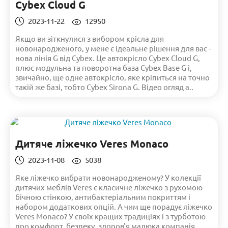
Cybex Cloud G
2023-11-22
12950
Якщо ви зіткнулися з вибором крісла для
новонародженого, у мене є ідеальне рішення для вас -
нова лінія G від Cybex. Це автокрісло Cybex Cloud G,
плюс модульна та поворотна база Cybex Base G і,
звичайно, ще одне автокрісло, яке кріпиться на точно
такій же базі, тобто Cybex Sirona G. Відео огляд а..
Дитяче ліжечко Veres Monaco
2023-11-08
5038
Яке ліжечко вибрати новонародженому? У колекції
дитячих меблів Veres є класичне ліжечко з рухомою
бічною стінкою, антибактеріальним покриттям і
набором додаткових опцій. А чим ще порадує ліжечко
Veres Monaco? У своїх кращих традиціях і з турботою
про комфорт, безпеку, здоров'я малюка компанія..