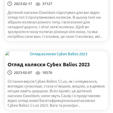
2023-02-17
37127
Дитячий магазин Dawidam підготувал для вас відео
огляд топ 5 прогулянкових колясок. В цьому топі ми
зібрали коляски різного типу, і всесезонні для
складної дороги, і літні легкі коляски. Щоб ви
зрозуміли в чому полягає різниця між ними, та яка
потрібна саме вам. І головне, це саме ті коляски, які..
Огляд коляски Cybex Balios 2023
2023-02-07
18576
Остання версія Cybex Balios S Lux, як і очікувалося,
виглядає сучасніше, стала м'якшою, вищою, а в деяких
місцях навіть ширшою. Всім привіт, це дитячий
магазин Dawidam, мене звуть Самір і я представляю
відео огляд нової багатофункціональної коляски
Cybex Balios S Lux 2023. Вага та розміри ..