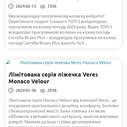
2024-02-13
7356
Яку всюдихідну прогулянкову коляску вибрати?
Перегляньте моделі з нашого ТОП-3 всюдихідних
прогулянок на кожну погоду 2024 року. Відео ТОП-3
всюдихідні прогулянкові коляски на кожну погоду
Carrello Bravo Plus – всюдихідна прогулянка на кожну
погоду Carrello Bravo Plus важить 10,6 ..
Лімітована серія ліжечка Veres
Monaco Velour
2024-01-30
2938
Лімітована серія Monaco Velour від компанії Veres - це
поєднання оригінального дизайну, комфорту, безпеки
і безкомпромісної якості. Боки ліжечка з м'якою
оббивкою з вельветового матеріалу, який не викликає
алергії. Тканина щільна і стійка до механічних
пошкоджень та проникання пилу всереди..