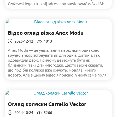
Czyżewskiego 1 kliknij adres, aby nawigować Wózki &b..
Відео огляд візка Anex Modu
2025-12-12
1813
Anex Modu — це унікальний візок, який однаково
зручно використовувати як для однієї дитини, так і
одразу для двох. Причому це можуть бути як
близнюки, так і дітки-погодки. Дехто може сказати,
що подібні коляски вже існують, мовляв, нічого
нового. Але в цьому відео я поясню, у чому саме поля..
Огляд коляски Carrello Vector
2024-10-24
5266