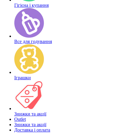
Гігієна і купання
Все для годування
Іграшки
Знижки та акції
Outlet
Знижки та акції
Доставка і оплата