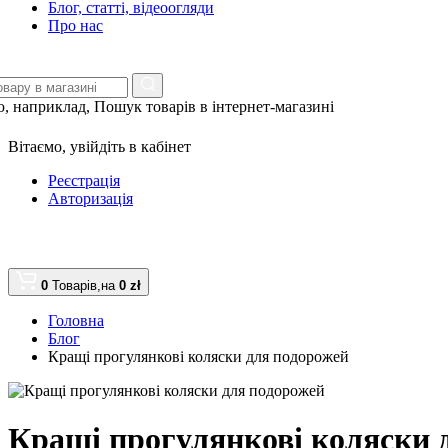
Блог, статті, відеоогляди
Про нас
, наприклад,
Пошук товарів в інтернет-магазині
Вітаємо,
увійдіть в кабінет
Реєстрація
Авторизація
0
Товарів,
на
0 zł
Головна
Блог
Кращі прогулянкові коляски для подорожей
Кращі прогулянкові коляски 