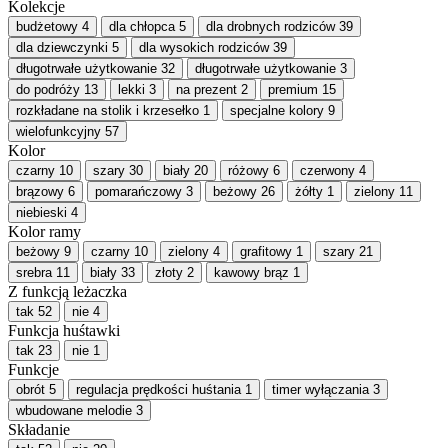
Kolekcje
budżetowy
4
dla chłopca
5
dla drobnych rodziców
39
dla dziewczynki
5
dla wysokich rodziców
39
długotrwałe użytkowanie
32
długotrwałe użytkowanie
3
do podróży
13
lekki
3
na prezent
2
premium
15
rozkładane na stolik i krzesełko
1
specjalne kolory
9
wielofunkcyjny
57
Kolor
czarny
10
szary
30
biały
20
różowy
6
czerwony
4
brązowy
6
pomarańczowy
3
beżowy
26
żółty
1
zielony
11
niebieski
4
Kolor ramy
beżowy
9
czarny
10
zielony
4
grafitowy
1
szary
21
srebra
11
biały
33
złoty
2
kawowy brąz
1
Z funkcją leżaczka
tak
52
nie
4
Funkcja huśtawki
tak
23
nie
1
Funkcje
obrót
5
regulacja prędkości huśtania
1
timer wyłączania
3
wbudowane melodie
3
Składanie