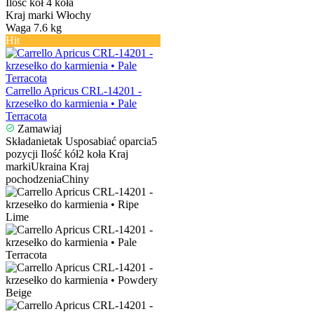
Ilość kół
4 koła
Kraj marki
Włochy
Waga
7.6 kg
Hit
Carrello Apricus CRL-14201 -
krzesełko do karmienia • Pale
Terracota
Zamawiaj
Składanie
tak
Usposabiać oparcia
5
pozycji
Ilość kół
2 koła
Kraj
marki
Ukraina
Kraj
pochodzenia
Chiny