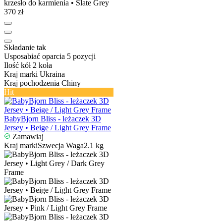
370 zł
Składanie
tak
Usposabiać oparcia
5 pozycji
Ilość kół
2 koła
Kraj marki
Ukraina
Kraj pochodzenia
Chiny
Hit
BabyBjorn Bliss - leżaczek 3D
Jersey • Beige / Light Grey Frame
Zamawiaj
Kraj marki
Szwecja
Waga
2.1 kg