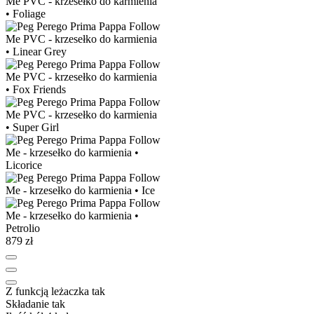
879 zł
Z funkcją leżaczka
tak
Składanie
tak