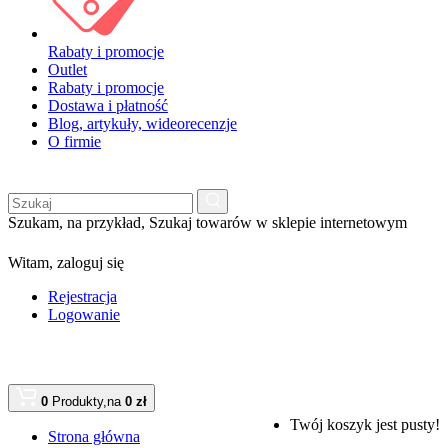
Rabaty i promocje
Outlet
Rabaty i promocje
Dostawa i płatność
Blog, artykuły, wideorecenzje
O firmie
Szukam, na przykład,
Szukaj towarów w sklepie internetowym
Witam,
zaloguj się
Rejestracja
Logowanie
0
Produkty,
na
0 zł
Twój koszyk jest pusty!
Strona główna