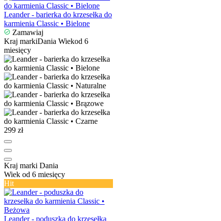
Leander - barierka do krzesełka do
karmienia Classic • Bielone
Zamawiaj
Kraj marki
Dania
Wiek
od 6
miesięcy
299 zł
Kraj marki
Dania
Wiek
od 6 miesięcy
Hit
Leander - poduszka do krzesełka