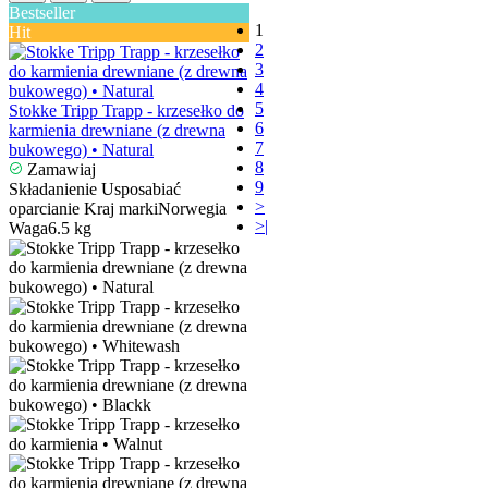
Bestseller
1
Hit
2
3
4
5
Stokke Tripp Trapp - krzesełko do
6
karmienia drewniane (z drewna
7
bukowego) • Natural
8
Zamawiaj
9
Składanie
nie
Usposabiać
>
oparcia
nie
Kraj marki
Norwegia
>|
Waga
6.5 kg