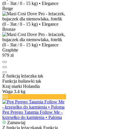
979 zł
Z funkcją leżaczka
tak
Funkcja huśtawki
tak
Kraj marki
Holandia
Waga
3.4 kg
Hit
Peg Perego Tatamia Follow Me -
krzesełko do karmienia • Paloma
Zamawiaj
Z funkcją leżaczka
tak
Funkcja