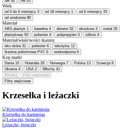
tak
52
nie
20
Wiek
od 0 do 6 miesięcy
3
od 18 miesięcy
1
od 6 miesięcy
33
od urodzenia
80
Materiał
ABS plastyk
1
bawełna
4
drewno
32
ekoskora
3
metal
26
plastykowy
50
poliester
4
polipropylen
3
silikon
4
Materiał/właściwości tkaniny
eko skóra
31
poliester
6
tekstylny
12
tkanina poliestrowa PVC
6
wodoodporna
6
Kraj marki
Dania
10
Holandia
29
Norwegia
7
Polska
13
Szwecja
9
Ukraina
4
USA
2
Włochy
41
Resetuj
Filtry wejściowe
Filtry wejściowe
Krzesełka i leżaczki
Krzesełka do karmienia
Leżaczki, bujaczki