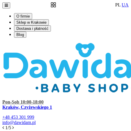
PL
UA
O firmie
Sklep w Krakowie
Dostawa i płatność
Blog
Pon-Sob 10:00-18:00
Kraków, Czyżewskiego 1
+48
453 301 999
info@dawidam.pl
1/5