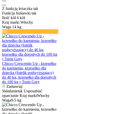
Z funkcją leżaczka
tak
Funkcja huśtawki
tak
Ilość kół
6 kół
Kraj marki
Włochy
Waga
14 kg
Hit
Chicco Crescendo Up - krzesełko
do karmienia, krzesełko dla
dziecka (fotelik podwyższający)
do 40 kg, krzesełko dla dorosłych
do 100 kg • Turin Grey
Zamawiaj
Składanie
tak
Usposabiać
oparcia
nie
Kraj marki
Włochy
Waga
9.5 kg