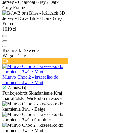
1019 zł
Kraj marki
Szwecja
Waga
2.1 kg
Hit
Muuvo Choc 2 - krzesełko do
karmienia 3w1 • Mint
Zamawiaj
Funkcje
obrót
Składanie
nie
Kraj
marki
Polska
Wiek
od 6 miesięcy