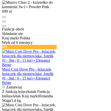
699 zł
Funkcje
obrót
Składanie
nie
Kraj marki
Polska
Wiek
od 6 miesięcy
Hit
Maxi Cosi Dove Pro - leżaczek,
bujaczek dla niemowlaka, fotelik
(0 - 3lat / 0 - 15 kg) • Elegance
Beige
Zamawiaj
Z funkcją leżaczka
tak
Funkcja
huśtawki
tak
Kraj marki
Holandia
Waga
3.4 kg