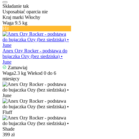
Składanie
tak
Usposabiać oparcia
nie
Kraj marki
Włochy
Waga
9.5 kg
Hit
Anex Ozy Rocker - podstawa do
bujaczka Ozy (bez siedziska) •
June
Zamawiaj
Waga
2.3 kg
Wiek
od 0 do 6
miesięcy
399 zł