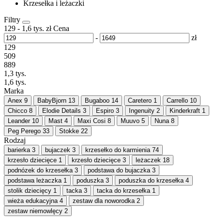
Krzesełka i leżaczki
Filtry
129
-
1,6 tys.
zł
Cena
-
zł
129
509
889
1,3 tys.
1,6 tys.
Marka
Anex
9
BabyBjorn
13
Bugaboo
14
Caretero
1
Carrello
10
Chicco
8
Elodie Details
3
Espiro
3
Ingenuity
2
Kinderkraft
1
Leander
10
Mast
4
Maxi Cosi
8
Muuvo
5
Nuna
8
Peg Perego
33
Stokke
22
Rodzaj
barierka
3
bujaczek
3
krzesełko do karmienia
74
krzesło dziecięce
1
krzesło dziecięce
3
leżaczek
18
podnózek do krzesełka
3
podstawa do bujaczka
3
podstawa leżaczka
1
poduszka
3
poduszka do krzesełka
4
stolik dziecięcy
1
tacka
3
tacka do krzesełka
1
wieża edukacyjna
4
zestaw dla noworodka
2
zestaw niemowlęcy
2