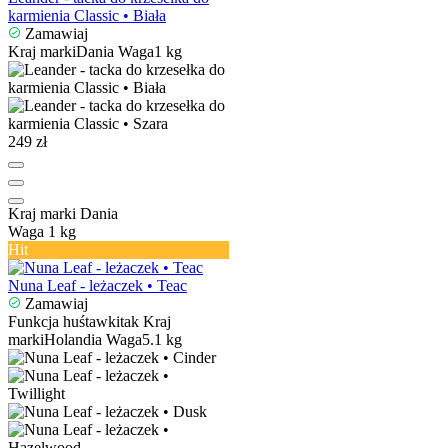
karmienia Classic • Biała
Zamawiaj
Kraj marki
Dania
Waga
1 kg
249 zł
Kraj marki
Dania
Waga
1 kg
Hit
Nuna Leaf - leżaczek • Teac
Zamawiaj
Funkcja huśtawki
tak
Kraj
marki
Holandia
Waga
5.1 kg