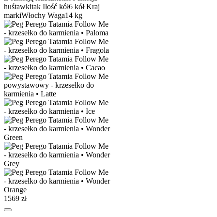
huśtawki
tak
Ilość kół
6 kół
Kraj
marki
Włochy
Waga
14 kg
1569 zł