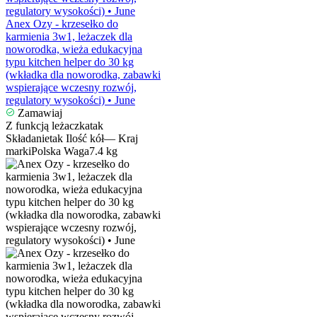
Anex Ozy - krzesełko do
karmienia 3w1, leżaczek dla
noworodka, wieża edukacyjna
typu kitchen helper do 30 kg
(wkładka dla noworodka, zabawki
wspierające wczesny rozwój,
regulatory wysokości) • June
Zamawiaj
Z funkcją leżaczka
tak
Składanie
tak
Ilość kół
—
Kraj
marki
Polska
Waga
7.4 kg