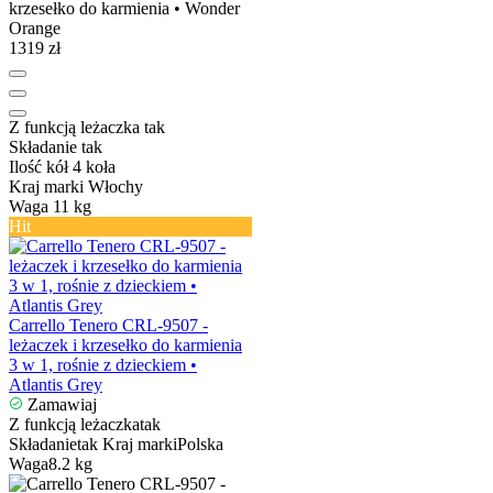
1319 zł
Z funkcją leżaczka
tak
Składanie
tak
Ilość kół
4 koła
Kraj marki
Włochy
Waga
11 kg
Hit
Carrello Tenero CRL-9507 -
leżaczek i krzesełko do karmienia
3 w 1, rośnie z dzieckiem •
Atlantis Grey
Zamawiaj
Z funkcją leżaczka
tak
Składanie
tak
Kraj marki
Polska
Waga
8.2 kg