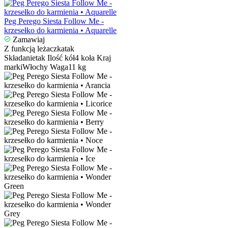
Peg Perego Siesta Follow Me -
krzesełko do karmienia • Aquarelle
Zamawiaj
Z funkcją leżaczka
tak
Składanie
tak
Ilość kół
4 koła
Kraj
marki
Włochy
Waga
11 kg