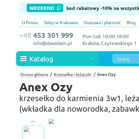
WEEKEND
kod rabatowy -10% na wszyst
O firmie
Sklep w Krakowie
Dostawa i płatność
Blog
+48
453 301 999
Pon-Sob 10:00-18:00
info@dawidam.pl
Kraków, Czyżewskiego 1
Katalog
Strona główna
Krzesełka i leżaczki
Anex Ozy
Anex Ozy
krzesełko do karmienia 3w1, leż
(wkładka dla noworodka, zabawki