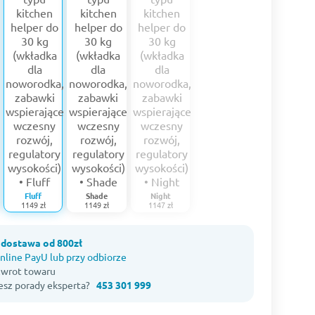
Fluff
Shade
Night
1149 zł
1149 zł
1147 zł
dostawa od 800zł
nline PayU lub przy odbiorze
 zwrot towaru
esz porady eksperta?
453 301 999