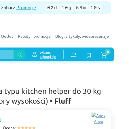
— zobacz
Promocje
02d
10g
58m
09s
Outlet
Rabaty i promocje
Blog, artykuły, wideorecenzje
0
Witam,
zaloguj się
 typu kitchen helper do 30 kg
Fluff
ory wysokości) •
j
Anex
Ocena: