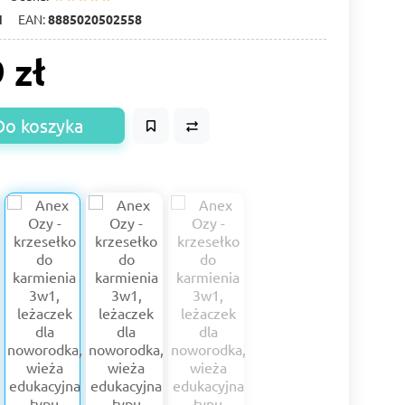
1
EAN:
8885020502558
 zł
Do koszyka