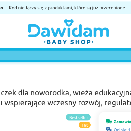
ko
Kod nie łączy się z produktami, które są już przecenione 
aczek dla noworodka, wieża edukacyjna
 wspierające wczesny rozwój, regulat
Bestseller
Zamawia
Hit
Opinie: 1