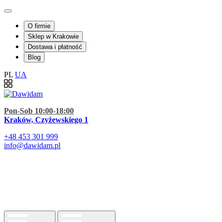
O firmie
Sklep w Krakowie
Dostawa i płatność
Blog
PL
UA
Pon-Sob 10:00-18:00
Kraków, Czyżewskiego 1
+48
453 301 999
info@dawidam.pl