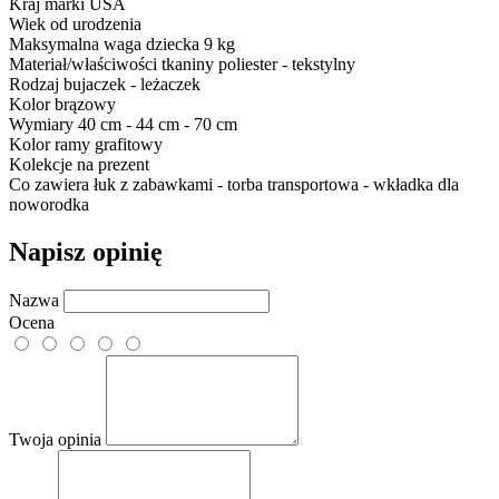
Kraj marki
USA
Wiek
od urodzenia
Maksymalna waga dziecka
9 kg
Materiał/właściwości tkaniny
poliester - tekstylny
Rodzaj
bujaczek - leżaczek
Kolor
brązowy
Wymiary
40 cm - 44 cm - 70 cm
Kolor ramy
grafitowy
Kolekcje
na prezent
Co zawiera
łuk z zabawkami - torba transportowa - wkładka dla
noworodka
Napisz opinię
Nazwa
Ocena
Twoja opinia