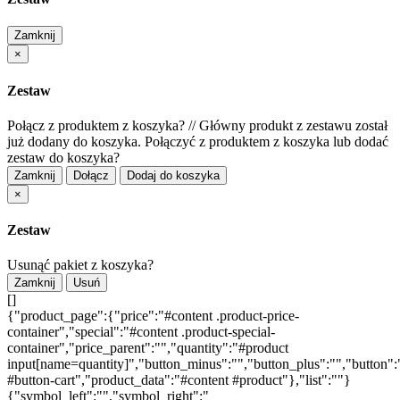
Zamknij
×
Zestaw
Połącz z produktem z koszyka?
//
Główny produkt z zestawu został
już dodany do koszyka. Połączyć z produktem z koszyka lub dodać
zestaw do koszyka?
Zamknij
Dołącz
Dodaj do koszyka
×
Zestaw
Usunąć pakiet z koszyka?
Zamknij
Usuń
[]
{"product_page":{"price":"#content .product-price-
container","special":"#content .product-special-
container","price_parent":"","quantity":"#product
input[name=quantity]","button_minus":"","button_plus":"","button":
#button-cart","product_data":"#content #product"},"list":""}
{"symbol_left":"","symbol_right":"