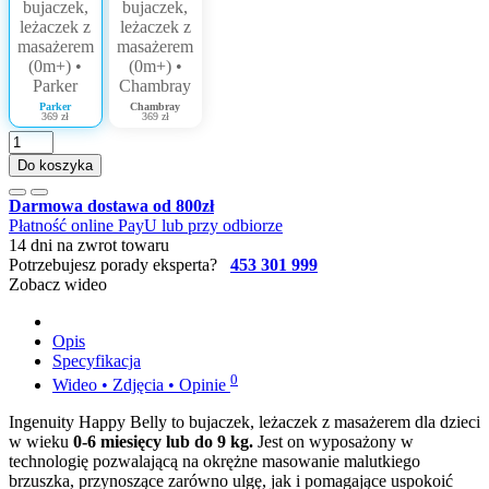
Parker
Chambray
369 zł
369 zł
Do koszyka
Darmowa dostawa od 800zł
Płatność online PayU lub przy odbiorze
14 dni na zwrot towaru
Potrzebujesz porady eksperta?
453 301 999
Zobacz wideo
Opis
Specyfikacja
0
Wideo • Zdjęcia • Opinie
Ingenuity Happy Belly to bujaczek, leżaczek z masażerem dla dzieci
w wieku
0-6 miesięcy lub do 9 kg.
Jest on wyposażony w
technologię pozwalającą na okrężne masowanie malutkiego
brzuszka, przynoszące zarówno ulgę, jak i pomagające uspokoić