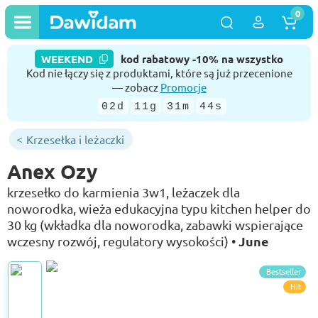
0
WEEKEND
kod rabatowy -10% na wszystko
Kod nie łączy się z produktami, które są już przecenione
— zobacz
Promocje
02d
11g
31m
43s
Krzesełka i leżaczki
Anex Ozy
krzesełko do karmienia 3w1, leżaczek dla
noworodka, wieża edukacyjna typu kitchen helper do
30 kg (wkładka dla noworodka, zabawki wspierające
June
wczesny rozwój, regulatory wysokości) •
Bestseller
Hit