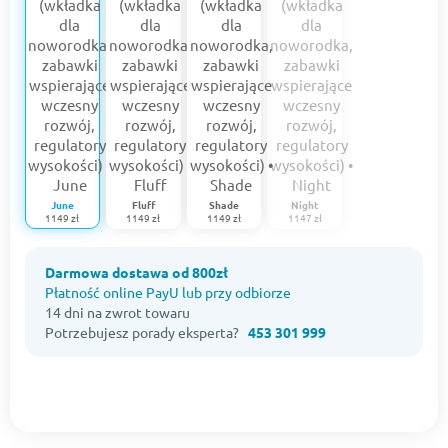
June
Fluff
Shade
Night
1149 zł
1149 zł
1149 zł
1147 zł
Darmowa dostawa od 800zł
Płatność online PayU lub przy odbiorze
14 dni na zwrot towaru
Potrzebujesz porady eksperta?
453 301 999