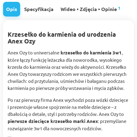
1
Opis
Specyfikacja
Wideo • Zdjęcia • Opinie
Krzesełko do karmienia od urodzenia
Anex Ozy
Anex Ozy to uniwersalne
krzesełko do karmienia 3w1
,
które łączy funkcję leżaczka dla noworodka, wysokiego
krzesła do karmienia oraz wieży do aktywności. Krzesełko
Anex Ozy towarzyszy rodzicom we wszystkich pierwszych
chwilach: od przytulania, uśmiechów i bałaganu podczas
karmienia po pierwsze próby wstawania i mycia ząbków.
Po raz pierwszy firma Anex wychodzi poza wózki dziecięce
i prezentuje własne spojrzenie na meble dziecięce – z
dbałością o detale, styl i potrzeby rodziców. Anex Ozy to
pierwsze dziecięce krzesełko marki Anex
: przemyślane
rozwiązanie 3w1 dla nowoczesnych rodziców.