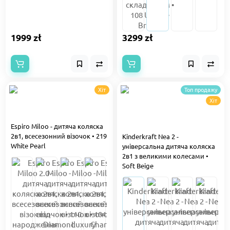
1999 zł
3299 zł
Хіт
Топ продажу
Хіт
Espiro Miloo - дитяча коляска
2в1, всесезонний візочок • 219
Kinderkraft Nea 2 -
White Pearl
універсальна дитяча коляска
2в1 з великими колесами •
Soft Beige