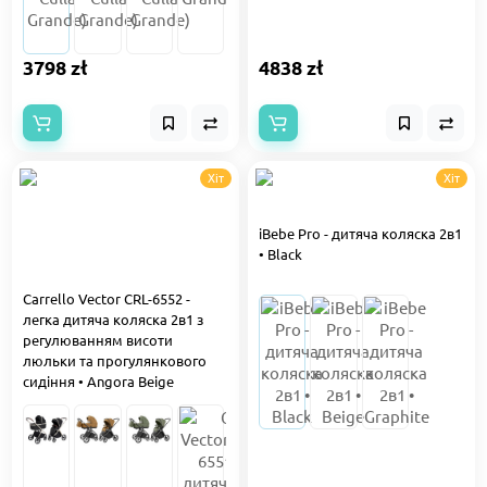
3798 zł
4838 zł
Хіт
Хіт
iBebe Pro - дитяча коляска 2в1
• Black
Carrello Vector CRL-6552 -
легка дитяча коляска 2в1 з
регулюванням висоти
люльки та прогулянкового
сидіння • Angora Beige