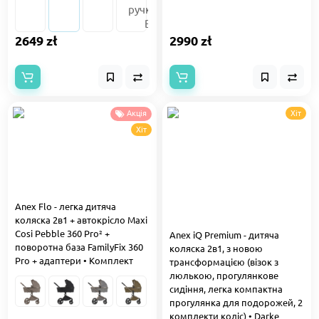
2649 zł
2990 zł
Акція
Хіт
Хіт
Anex Flo - легка дитяча
коляска 2в1 + автокрісло Maxi
Cosi Pebble 360 Pro² +
Anex iQ Premium - дитяча
поворотна база FamilyFix 360
коляска 2в1, з новою
Pro + адаптери • Комплект
трансформацією (візок з
люлькою, прогулянкове
сидіння, легка компактна
прогулянка для подорожей, 2
комплекти коліс) • Darke