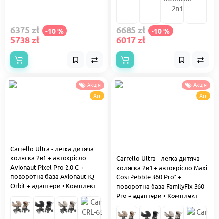
6375 zł
6685 zł
-10 %
-10 %
5738 zł
6017 zł
Акція
Акція
Хіт
Хіт
Carrello Ultra - легка дитяча
коляска 2в1 + автокрісло
Carrello Ultra - легка дитяча
Avionaut Pixel Pro 2.0 C +
коляска 2в1 + автокрісло Maxi
поворотна база Avionaut IQ
Cosi Pebble 360 Pro² +
Orbit + адаптери • Комплект
поворотна база FamilyFix 360
Pro + адаптери • Комплект