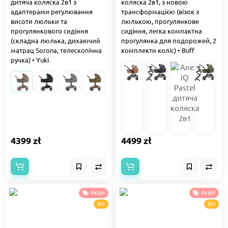
дитяча коляска 2в1 з
коляска 2в1, з новою
адаптерами регулювання
трансформацією (візок з
висоти люльки та
люлькою, прогулянкове
прогулянкового сидіння
сидіння, легка компактна
(складна люлька, дихаючий
прогулянка для подорожей, 2
матрац Sorona, телескопічна
комплекти коліс) • Buff
ручка) • Yuki
4399 zł
4499 zł
Акція
Акція
Хіт
Хіт