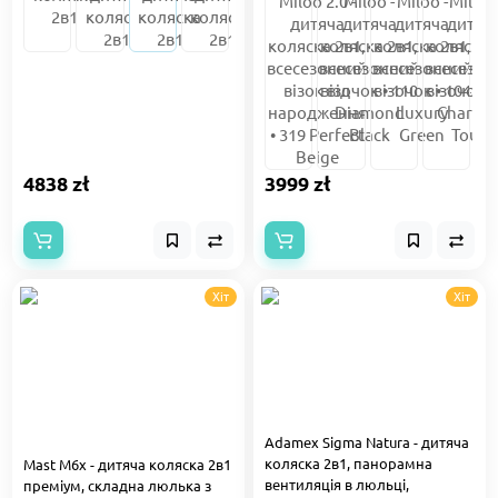
4838 zł
3999 zł
Хіт
Хіт
Adamex Sigma Natura - дитяча
коляска 2в1, панорамна
Mast M6x - дитяча коляска 2в1
вентиляція в люльці,
преміум, складна люлька з