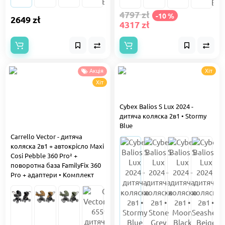
4797 zł
-10 %
2649 zł
4317 zł
Акція
Хіт
Хіт
Cybex Balios S Lux 2024 -
дитяча коляска 2в1 • Stormy
Blue
Carrello Vector - дитяча
коляска 2в1 + автокрісло Maxi
Cosi Pebble 360 Pro² +
поворотна база FamilyFix 360
Pro + адаптери • Комплект