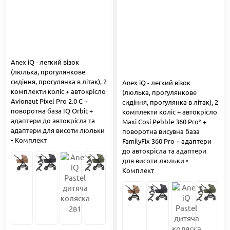
Anex iQ - легкий візок
(люлька, прогулянкове
сидіння, прогулянка в літак), 2
Anex iQ - легкий візок
комплекти коліс + автокрісло
(люлька, прогулянкове
Avionaut Pixel Pro 2.0 C +
сидіння, прогулянка в літак), 2
поворотна база IQ Orbit +
комплекти коліс + автокрісло
адаптери до автокрісла та
Maxi Cosi Pebble 360 Pro² +
адаптери для висоти люльки
поворотна висувна база
• Комплект
FamilyFix 360 Pro + адаптери
до автокрісла та адаптери
для висоти люльки •
Комплект