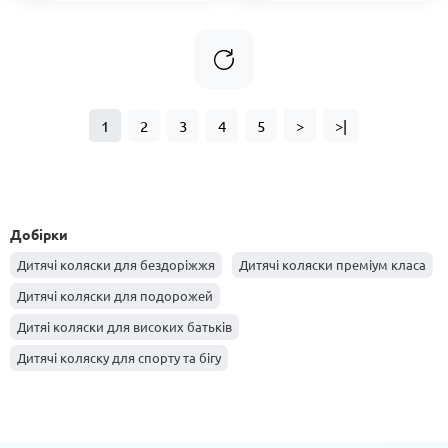
1
2
3
4
5
>
>|
Добірки
Дитячі коляски для бездоріжжя
Дитячі коляски преміум класа
Дитячі коляски для подорожей
Дитяі коляски для високих батьків
Дитячі коляску для спорту та бігу
Дитячі коляски для невисоких батьків
Бюджетні дитячі коляски