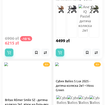
6906 zł
-10 %
4499 zł
6215 zł
Хіт
Хіт
Cybex Balios S Lux 2025 -
дитяча коляска 2в1 • Moss
Green
Britax Römer Smile 5Z - дитяча
коляска 2в1, візок на будь-яку