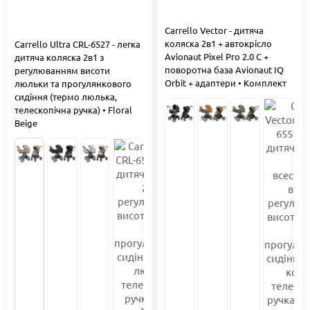
Carrello Vector - дитяча
коляска 2в1 + автокрісло
Carrello Ultra CRL-6527 - легка
Avionaut Pixel Pro 2.0 C +
дитяча коляска 2в1 з
поворотна база Avionaut IQ
регулюванням висоти
Orbit + адаптери • Комплект
люльки та прогулянкового
сидіння (термо люлька,
телескопічна ручка) • Floral
Beige