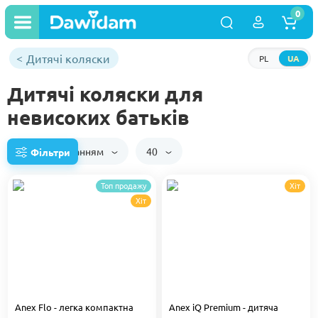
0
Дитячі коляски
PL
UA
Дитячі коляски для
невисоких батьків
За замовчуванням
40
Фільтри
Топ продажу
Хіт
Хіт
Anex Flo - легка компактна
Anex iQ Premium - дитяча