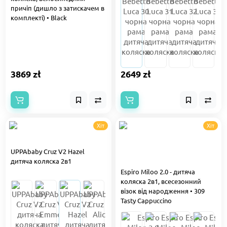
причіп (дишло з затискачем в
комплекті) • Black
3869 zł
2649 zł
Хіт
Хіт
UPPAbaby Cruz V2 Hazel
дитяча коляска 2в1
Espiro Miloo 2.0 - дитяча
коляска 2в1, всесезонний
візок від народження • 309
Tasty Cappuccino