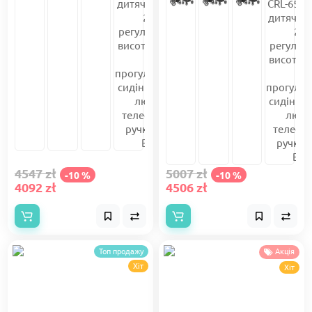
4547 zł
5007 zł
-10 %
-10 %
4092 zł
4506 zł
Топ продажу
Акція
Хіт
Хіт