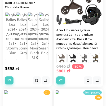
дитяча коляска 2в1 •
Chocolate Brown
Anex Flo - легка дитяча
коляска 2в1 + автокрісло
Avionaut Pixel Pro 2.0 C +
поворотна база Avionaut IQ
Orbit + адаптери • Комплект
6446 zł
-10 %
3598 zł
5801 zł
Хіт
Топ продажу
Хіт