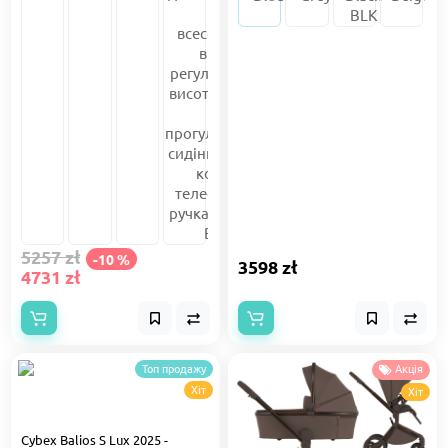
5257 zł
-10 %
3598 zł
4731 zł
Топ продажу
Акція
Хіт
Хіт
Cybex Balios S Lux 2025 -