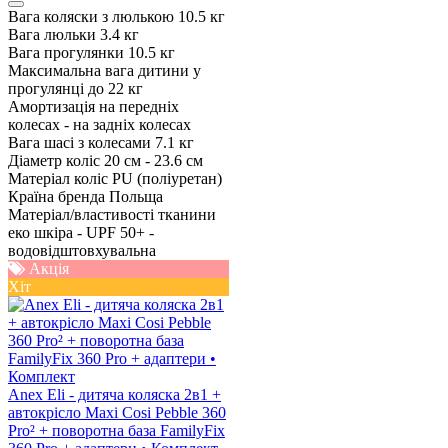
Вага коляски з люлькою
10.5 кг
Вага люльки
3.4 кг
Вага прогулянки
10.5 кг
Максимальна вага дитини у
прогулянці
до 22 кг
Амортизація
на передніх
колесах - на задніх колесах
Вага шасі з колесами
7.1 кг
Діаметр коліс
20 см - 23.6 см
Матеріал коліс
PU (поліуретан)
Країна бренда
Польща
Матеріал/властивості тканини
еко шкіра - UPF 50+ -
водовідштовхувальна
Акція
Хіт
Anex Eli - дитяча коляска 2в1 +
автокрісло Maxi Cosi Pebble 360
Pro² + поворотна база FamilyFix