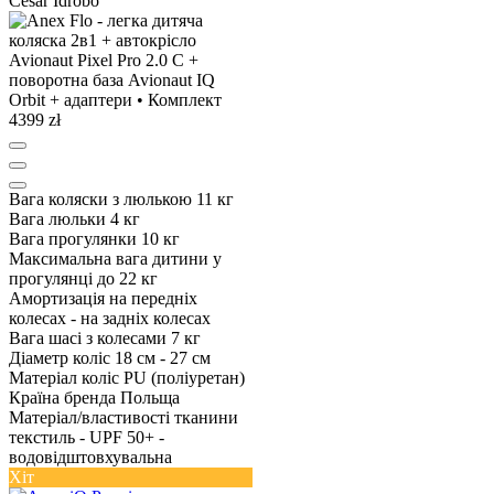
4399 zł
Вага коляски з люлькою
11 кг
Вага люльки
4 кг
Вага прогулянки
10 кг
Максимальна вага дитини у
прогулянці
до 22 кг
Амортизація
на передніх
колесах - на задніх колесах
Вага шасі з колесами
7 кг
Діаметр коліс
18 см - 27 см
Матеріал коліс
PU (поліуретан)
Країна бренда
Польща
Матеріал/властивості тканини
текстиль - UPF 50+ -
водовідштовхувальна
Хіт