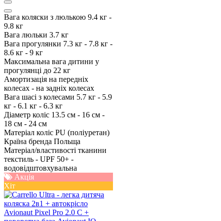
Вага коляски з люлькою
9.4 кг -
9.8 кг
Вага люльки
3.7 кг
Вага прогулянки
7.3 кг - 7.8 кг -
8.6 кг - 9 кг
Максимальна вага дитини у
прогулянці
до 22 кг
Амортизація
на передніх
колесах - на задніх колесах
Вага шасі з колесами
5.7 кг - 5.9
кг - 6.1 кг - 6.3 кг
Діаметр коліс
13.5 см - 16 см -
18 см - 24 см
Матеріал коліс
PU (поліуретан)
Країна бренда
Польща
Матеріал/властивості тканини
текстиль - UPF 50+ -
водовідштовхувальна
Акція
Хіт