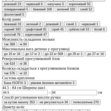
рожевий
23
червоний
6
капучино
5
коричневий
55
помаранчевий
5
бежевий
168
зелений
102
синій
52
фіолетовий
5
Колір рами
бежевий
33
зелений
2
рожевий
2
синій
1
червоний
1
чорний
343
графітовий
91
сірий
45
сріблястий
53
білий
6
золотий
76
коричневий
47
Можливість складання люльки
так
369
ні
84
Максимальна вага дитини у прогулянці
до 15 кг
16
до 17 кг
2
до 22 кг
569
до 25 кг
1
до 27 кг
16
Реверсивний прогулянковий блок
так
614
ні
36
Коляска складається з прогулянковим блоком
так
576
ні
10
Система кріплення
База ISOFIX
3
рімнем безпеки автомобіля
3
44.5
-
84
см
Ширина шасі
-
см
Спосіб регулювання висоти ручки
за кутом нахилу
353
не регулюється
34
телескопічна
270
Діаметр коліс