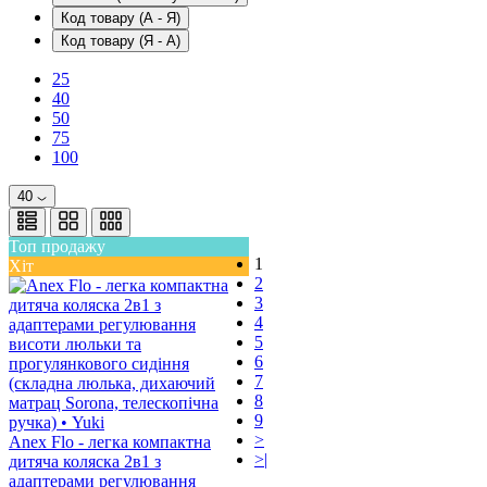
Код товару (А - Я)
Код товару (Я - А)
25
40
50
75
100
40
Топ продажу
1
Хіт
2
3
4
5
6
7
8
9
>
Anex Flo - легка компактна
>|
дитяча коляска 2в1 з
адаптерами регулювання