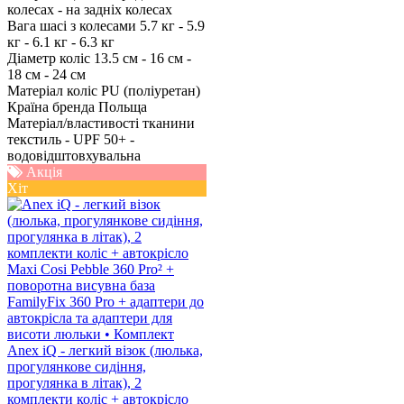
колесах - на задніх колесах
Вага шасі з колесами
5.7 кг - 5.9
кг - 6.1 кг - 6.3 кг
Діаметр коліс
13.5 см - 16 см -
18 см - 24 см
Матеріал коліс
PU (поліуретан)
Країна бренда
Польща
Матеріал/властивості тканини
текстиль - UPF 50+ -
водовідштовхувальна
Акція
Хіт
Anex iQ - легкий візок (люлька,
прогулянкове сидіння,
прогулянка в літак), 2
комплекти коліс + автокрісло