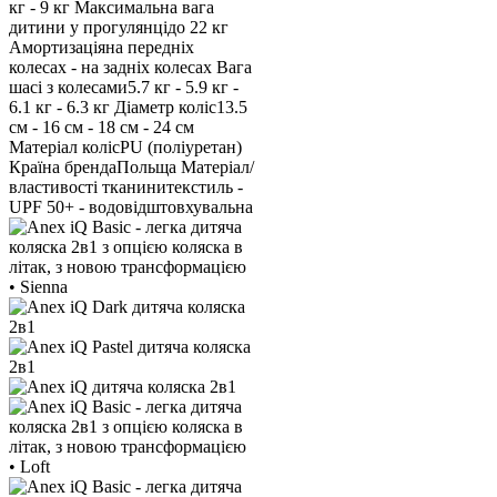
кг - 9 кг
Максимальна вага
дитини у прогулянці
до 22 кг
Амортизація
на передніх
колесах - на задніх колесах
Вага
шасі з колесами
5.7 кг - 5.9 кг -
6.1 кг - 6.3 кг
Діаметр коліс
13.5
см - 16 см - 18 см - 24 см
Матеріал коліс
PU (поліуретан)
Країна бренда
Польща
Матеріал/
властивості тканини
текстиль -
UPF 50+ - водовідштовхувальна