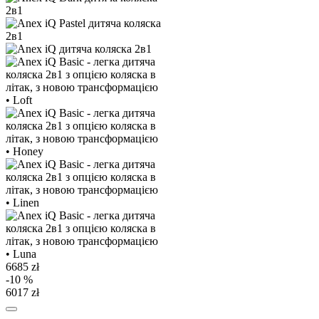
6685 zł
-10 %
6017 zł