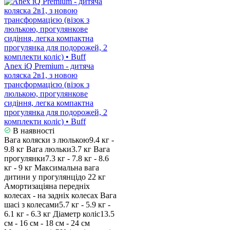
Anex iQ Premium - дитяча
коляска 2в1, з новою
трансформацією (візок з
люлькою, прогулянкове
сидіння, легка компактна
прогулянка для подорожей, 2
комплекти коліс) • Buff
В наявності
Вага коляски з люлькою
9.4 кг -
9.8 кг
Вага люльки
3.7 кг
Вага
прогулянки
7.3 кг - 7.8 кг - 8.6
кг - 9 кг
Максимальна вага
дитини у прогулянці
до 22 кг
Амортизація
на передніх
колесах - на задніх колесах
Вага
шасі з колесами
5.7 кг - 5.9 кг -
6.1 кг - 6.3 кг
Діаметр коліс
13.5
см - 16 см - 18 см - 24 см