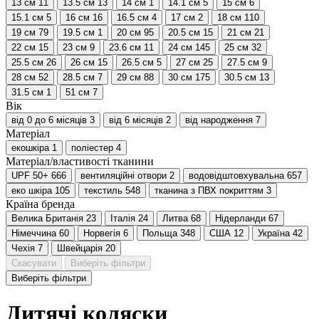
13 см
11
13.5 см
13
14 см
1
14.1 см
5
15 см
6
15.1 см
5
16 см
16
16.5 см
4
17 см
2
18 см
110
19 см
79
19.5 см
1
20 см
95
20.5 см
15
21 см
21
22 см
15
23 см
9
23.6 см
11
24 см
145
25 см
32
25.5 см
26
26 см
15
26.5 см
5
27 см
25
27.5 см
9
28 см
52
28.5 см
7
29 см
88
30 см
175
30.5 см
13
31.5 см
1
51 см
7
Вік
від 0 до 6 місяців
3
від 6 місяців
2
від народження
7
Матеріал
екошкіра
1
поліестер
4
Матеріал/властивості тканини
UPF 50+
666
вентиляційні отвори
2
водовідштовхувальна
657
еко шкіра
105
текстиль
548
тканина з ПВХ покриттям
3
Країна бренда
Велика Британія
23
Італія
24
Литва
68
Нідерланди
67
Німеччина
60
Норвегія
6
Польща
348
США
12
Україна
42
Чехія
7
Швейцарія
20
Скасувати
Виберіть фільтри
Виберіть фільтри
Дитячі коляски