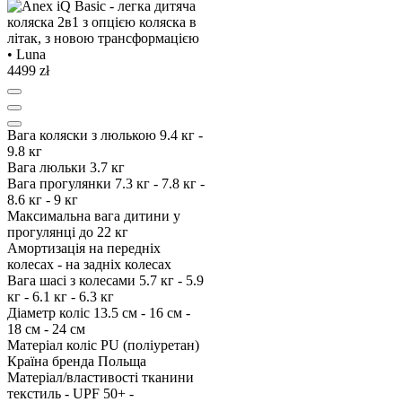
4499 zł
Вага коляски з люлькою
9.4 кг -
9.8 кг
Вага люльки
3.7 кг
Вага прогулянки
7.3 кг - 7.8 кг -
8.6 кг - 9 кг
Максимальна вага дитини у
прогулянці
до 22 кг
Амортизація
на передніх
колесах - на задніх колесах
Вага шасі з колесами
5.7 кг - 5.9
кг - 6.1 кг - 6.3 кг
Діаметр коліс
13.5 см - 16 см -
18 см - 24 см
Матеріал коліс
PU (поліуретан)
Країна бренда
Польща
Матеріал/властивості тканини
текстиль - UPF 50+ -