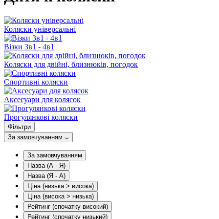
Коляски універсальні
Візки 3в1 - 4в1
Коляски для двійні, близнюків, погодок
Спортивні коляски
Аксесуари для колясок
Прогулянкові коляски
Фільтри
За замовчуванням
За замовчуванням
Назва (А - Я)
Назва (Я - А)
Ціна (низька > висока)
Ціна (висока > низька)
Рейтинг (спочатку високий)
Рейтинг (спочатку низький)