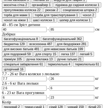
москітна сітка
2
органайзер
1
підніжка до сидіння коляски
1
прогулянкова коляска
22
рюкзак
2
сонцезахисна шторка
2
торба для мами
1
торба для транспортування
1
чохол
2
чохол на ніжки
1
шасі коляски
1
шопер для коляски
1
40
-
85
см
Зріст дитини
-
см
Добірки
багатофункціональна
8
багатофункціональний
362
бюджетна
129
всесезонна
487
для бездоріжжя
281
для високих батьків
481
для невисоких батьків
199
для подорожей
59
для спорту
15
легка
137
легкий
5
преміум
105
ручна поклажа
13
ручне гальмо
21
спеціальні забарвлення
61
термолюлька
4
термолюлька
61
цілорічний
16
7.7
-
26
кг
Вага коляски з люлькою
-
кг
2.6
-
6
кг
Вага люльки
-
кг
6
-
23
кг
Вага прогулянки
-
кг
Колір
прозорий
2
темно-синій
1
сірий
128
чорний
159
білий
23