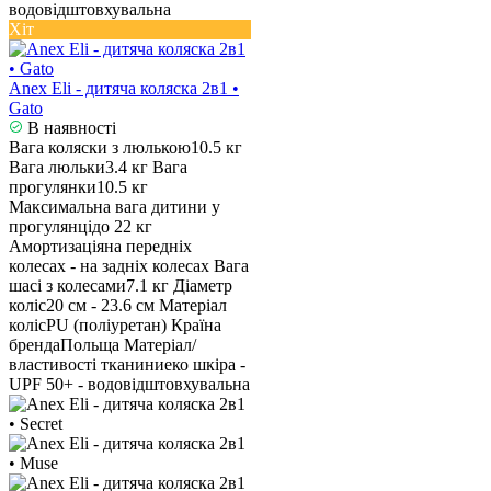
водовідштовхувальна
Хіт
Anex Eli - дитяча коляска 2в1 •
Gato
В наявності
Вага коляски з люлькою
10.5 кг
Вага люльки
3.4 кг
Вага
прогулянки
10.5 кг
Максимальна вага дитини у
прогулянці
до 22 кг
Амортизація
на передніх
колесах - на задніх колесах
Вага
шасі з колесами
7.1 кг
Діаметр
коліс
20 см - 23.6 см
Матеріал
коліс
PU (поліуретан)
Країна
бренда
Польща
Матеріал/
властивості тканини
еко шкіра -
UPF 50+ - водовідштовхувальна