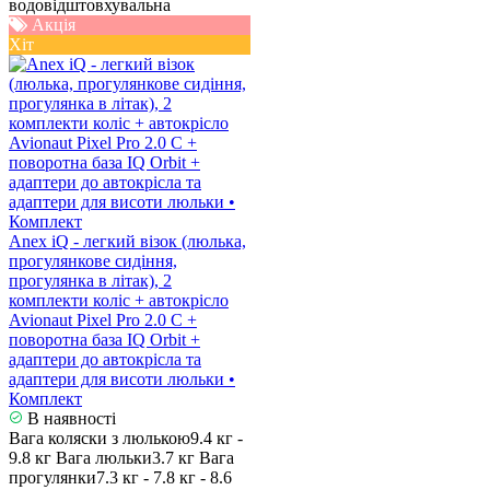
водовідштовхувальна
Акція
Хіт
Anex iQ - легкий візок (люлька,
прогулянкове сидіння,
прогулянка в літак), 2
комплекти коліс + автокрісло
Avionaut Pixel Pro 2.0 C +
поворотна база IQ Orbit +
адаптери до автокрісла та
адаптери для висоти люльки •
Комплект
В наявності
Вага коляски з люлькою
9.4 кг -
9.8 кг
Вага люльки
3.7 кг
Вага
прогулянки
7.3 кг - 7.8 кг - 8.6