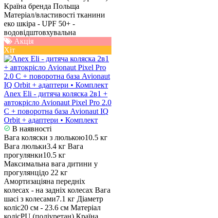
Країна бренда
Польща
Матеріал/властивості тканини
еко шкіра - UPF 50+ -
водовідштовхувальна
Акція
Хіт
Anex Eli - дитяча коляска 2в1 +
автокрісло Avionaut Pixel Pro 2.0
C + поворотна база Avionaut IQ
Orbit + адаптери • Комплект
В наявності
Вага коляски з люлькою
10.5 кг
Вага люльки
3.4 кг
Вага
прогулянки
10.5 кг
Максимальна вага дитини у
прогулянці
до 22 кг
Амортизація
на передніх
колесах - на задніх колесах
Вага
шасі з колесами
7.1 кг
Діаметр
коліс
20 см - 23.6 см
Матеріал
коліс
PU (поліуретан)
Країна