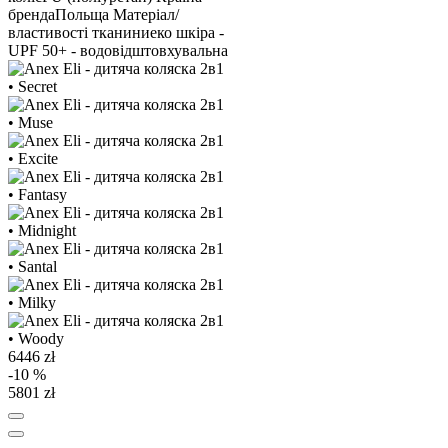
бренда
Польща
Матеріал/
властивості тканини
еко шкіра -
UPF 50+ - водовідштовхувальна
6446 zł
-10 %
5801 zł