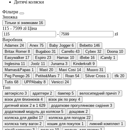
Дитячі коляски
Фільтри
Знижка
Тільки зі знижками
16
115
-
7599
zł
Ціна
-
zł
Виробник
Adamex
24
Anex
75
Baby Jogger
6
Bebetto
146
Britax Romer
8
Bugaboo
31
Carrello
43
Cybex
32
Doona
10
Easywalker
17
Espiro
23
Hamax
10
iBebe
16
iCandy
1
Inglesina
11
Joolz
11
Junama
3
Kinderkraft
9
Mamas&Papas
1
Mast
20
Maxi Cosi
14
Muuvo
31
Peg Perego
26
Petite&Mars
7
Roan
54
Silver Cross
1
tfk
20
Tutis
68
UPPAbaby
8
Venicci
24
Тип
автокрісло
3
адаптери
2
бампер
5
велосипедний причіп
7
візок для близнюків
4
візок рік по року
4
дитячий візок 2 в 1
629
додаткове прогулянкове сидіння
3
додатковий модуль до коляски
5
дощовик
2
коляска для двійні
17
коляска для погодок
22
коляска типу вагон
2
кошик для покупок
1
лижний комплект
1
літній капюшон
3
люлька
10
модуль для тварин
1