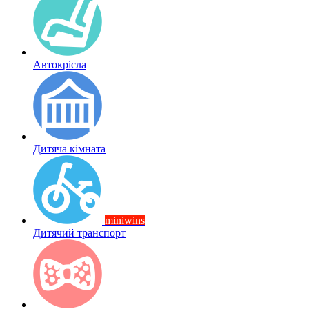
Автокрісла
Дитяча кімната
miniwins
Дитячий транспорт