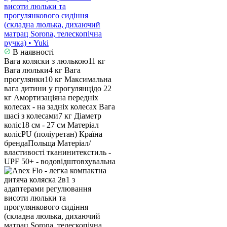
висоти люльки та
прогулянкового сидіння
(складна люлька, дихаючий
матрац Sorona, телескопічна
ручка) • Yuki
В наявності
Вага коляски з люлькою
11 кг
Вага люльки
4 кг
Вага
прогулянки
10 кг
Максимальна
вага дитини у прогулянці
до 22
кг
Амортизація
на передніх
колесах - на задніх колесах
Вага
шасі з колесами
7 кг
Діаметр
коліс
18 см - 27 см
Матеріал
коліс
PU (поліуретан)
Країна
бренда
Польща
Матеріал/
властивості тканини
текстиль -
UPF 50+ - водовідштовхувальна