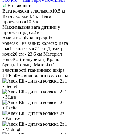
360 Pro + адаптери • Комплект
В наявності
Вага коляски з люлькою
10.5 кг
Вага люльки
3.4 кг
Вага
прогулянки
10.5 кг
Максимальна вага дитини у
прогулянці
до 22 кг
Амортизація
на передніх
колесах - на задніх колесах
Вага
шасі з колесами
7.1 кг
Діаметр
коліс
20 см - 23.6 см
Матеріал
коліс
PU (поліуретан)
Країна
бренда
Польща
Матеріал/
властивості тканини
еко шкіра -
UPF 50+ - водовідштовхувальна