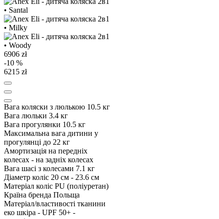
6906 zł
-10 %
6215 zł
Вага коляски з люлькою
10.5 кг
Вага люльки
3.4 кг
Вага прогулянки
10.5 кг
Максимальна вага дитини у
прогулянці
до 22 кг
Амортизація
на передніх
колесах - на задніх колесах
Вага шасі з колесами
7.1 кг
Діаметр коліс
20 см - 23.6 см
Матеріал коліс
PU (поліуретан)
Країна бренда
Польща
Матеріал/властивості тканини
еко шкіра - UPF 50+ -