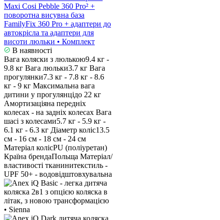
Maxi Cosi Pebble 360 Pro² +
поворотна висувна база
FamilyFix 360 Pro + адаптери до
автокрісла та адаптери для
висоти люльки • Комплект
В наявності
Вага коляски з люлькою
9.4 кг -
9.8 кг
Вага люльки
3.7 кг
Вага
прогулянки
7.3 кг - 7.8 кг - 8.6
кг - 9 кг
Максимальна вага
дитини у прогулянці
до 22 кг
Амортизація
на передніх
колесах - на задніх колесах
Вага
шасі з колесами
5.7 кг - 5.9 кг -
6.1 кг - 6.3 кг
Діаметр коліс
13.5
см - 16 см - 18 см - 24 см
Матеріал коліс
PU (поліуретан)
Країна бренда
Польща
Матеріал/
властивості тканини
текстиль -
UPF 50+ - водовідштовхувальна