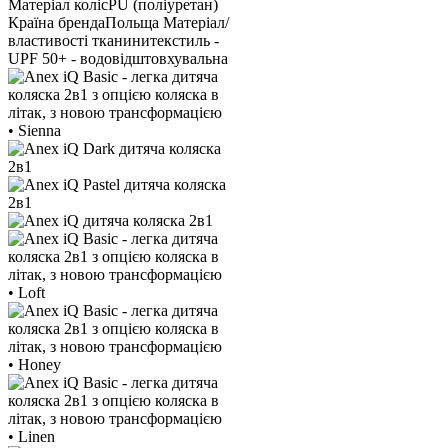
Матеріал коліс
PU (поліуретан)
Країна бренда
Польща
Матеріал/
властивості тканини
текстиль -
UPF 50+ - водовідштовхувальна