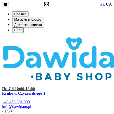
PL
UA
Про нас
Магазин в Кракові
Доставка і оплата
Блог
Пн-Сб 10:00-18:00
Kraków, Czyżewskiego 1
+48
453 301 999
info@dawidam.pl
1/5