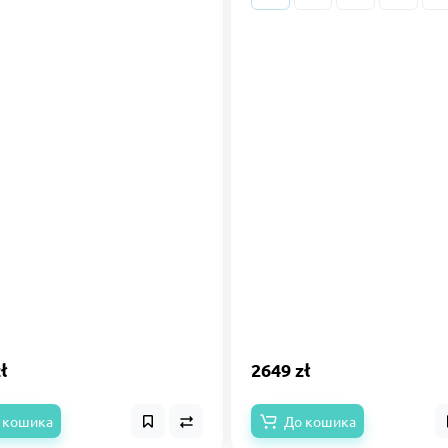
ł
2649 zł
 кошика
До кошика