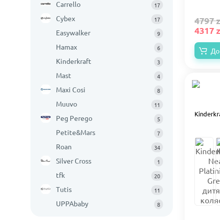
Carrello
17
Cybex
4797 z
17
4317 z
Easywalker
9
Hamax
6
До
Kinderkraft
3
Mast
4
Maxi Cosi
8
Muuvo
11
Kinderkr
Peg Perego
5
Petite&Mars
7
Roan
34
Silver Cross
1
tfk
20
Tutis
11
UPPAbaby
8