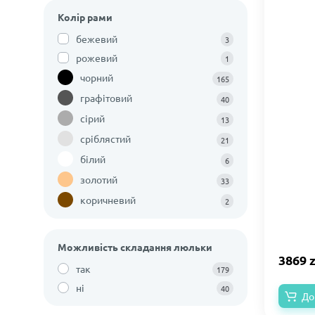
Колір рами
бежевий
3
рожевий
1
чорний
165
графітовий
40
сірий
13
сріблястий
21
білий
6
золотий
33
коричневий
2
Можливість складання люльки
3869 z
так
179
ні
40
До