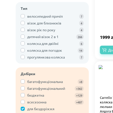
Тип
велосипедний причіп
7
візок для близнюків
4
візок рік по року
4
1999 z
дитячий візок 2 в 1
266
коляска для двійні
6
До
коляска для погодок
14
прогулянкова коляска
7
Добірки
багатофункціональна
+8
багатофункціональний
+362
бюджетна
+129
Carrello
всесезонна
коляска
+487
люльки 
для бездоріжжя
Angora 