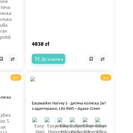
4838 zł
До кошика
Хіт
Хіт
Easywalker Harvey 5 - дитяча коляска 2в1
з адаптерами, Lite RWS • Agave Green