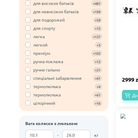
для високих батьків
+481
для невисоких батьків
+199
для подорожей
+59
для спорту
+15
легка
+137
легкий
+5
преміум
+105
ручна поклажа
+13
ручне гальмо
+21
спеціальні забарвлення
+61
2999 z
термолюлька
+4
термолюлька
+61
До
цілорічний
+16
Вага коляски з люлькою
-
кг