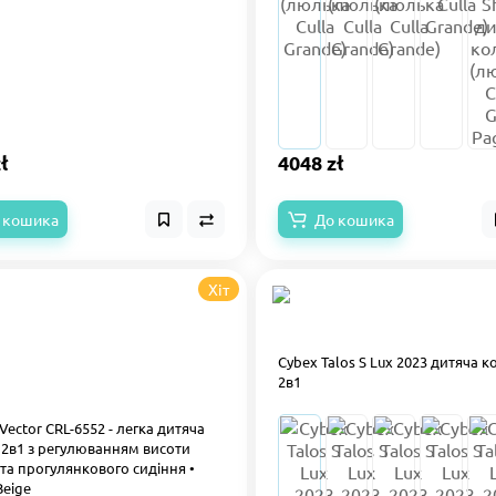
ł
4048 zł
 кошика
До кошика
Хіт
Cybex Talos S Lux 2023 дитяча коляска
2в1
 Vector CRL-6552 - легка дитяча
 2в1 з регулюванням висоти
та прогулянкового сидіння •
Beige