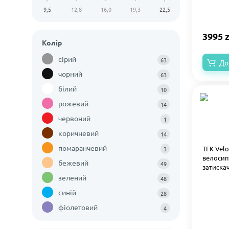
9,5
12,8
16,0
19,3
22,5
3995 z
Колір
сірий
63
До
чорний
63
білий
10
рожевий
14
червоний
1
коричневий
14
помаранчевий
TFK Velo
3
велосип
бежевий
49
затискач
зелений
48
синій
28
фіолетовий
4