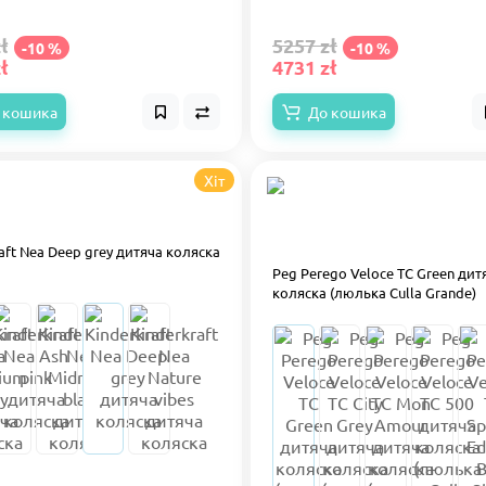
ł
5257 zł
-10 %
-10 %
ł
4731 zł
 кошика
До кошика
Хіт
aft Nea Deep grey дитяча коляска
Peg Perego Veloce TC Green дит
коляска (люлька Culla Grande)