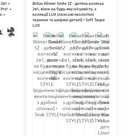
 2в1 +
Britax Römer Smile 5Z - дитяча коляска
Pro² +
2в1, візок на будь-яку місцевість, з
o +
колекції LUX (люксові екологічні
тканини та шкіряні деталі) • Soft Taupe
LUX