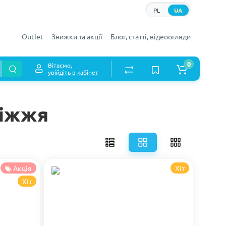
PL
UA
Outlet
Знижки та акції
Блог, статті, відеоогляди
0
Вітаємо,
увійдіть в кабінет
ріжжя
Акція
Хіт
Хіт