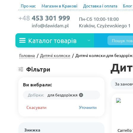
Про нас
Магазин в Кракові
Доставка і оплата
Блог
+48
453 301 999
Пн-Сб 10:00-18:00
info@dawidam.pl
Kraków, Czyżewskiego 1
Каталог товарів
Головна
Дитячі коляски
Дитячі коляски для бездорі
Дит
Фільтри
За замо
Ви вибрали:
Добірки:
для бездоріжжя
Скасувати
Уточнити
Знижка
Carrello