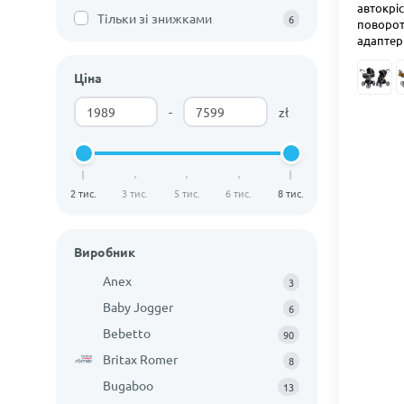
автокріс
Тільки зі знижками
6
поворотн
адаптер
Ціна
-
zł
2 тис.
3 тис.
5 тис.
6 тис.
8 тис.
Виробник
Anex
3
Baby Jogger
6
Bebetto
90
Britax Romer
8
Bugaboo
13