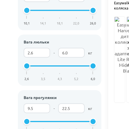
Easywalk
коляска 
10,1
14,1
18,1
22,0
26,0
Вага люльки
-
кг
2,6
3,5
4,3
5,2
6,0
Вага прогулянки
-
кг