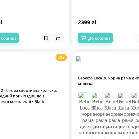
ł
2399 zł
 кошика
До кошика
Хіт
Bebetto Luca 30 чорна рама ди
коляска
 2 - бігова спортивна коляска,
едний причіп (дишло з
ем в комплекті) • Black