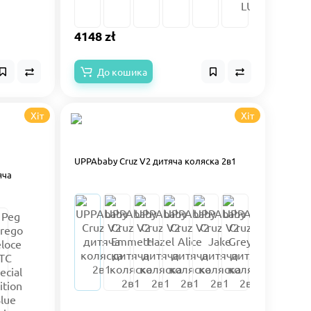
4148 zł
До кошика
Хіт
Хіт
UPPAbaby Cruz V2 дитяча коляска 2в1
яча