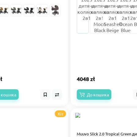
ł
4048 zł
 кошика
До кошика
Хіт
Muuvo Slick 2.0 Tropical Green д