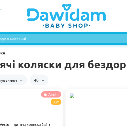
жжя
ячі коляски для бездо
вчуванням
40
Акція
Хіт
 Vector - дитяча коляска 2в1 +