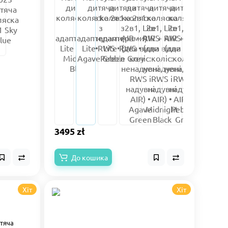
3495 zł
До кошика
Хіт
Хіт
итяча