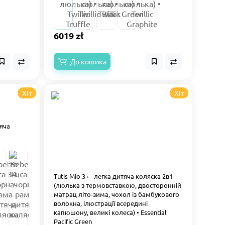
6019 zł
До кошика
Хіт
Хіт
тяча
Tutis Mio 3+ - легка дитяча коляска 2в1
(люлька з термовставкою, двосторонній
матрац літо-зима, чохол із бамбукового
волокна, ілюстрації всередині
капюшону, великі колеса) • Essential
Pacific Green