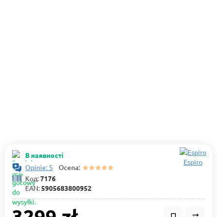
В наявності
Espiro
Opinie: 5
Ocena:
Код:
7176
EAN:
5905683800952
3299 zł