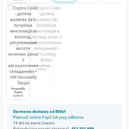
Loving Beige
3299 zł
Unusually
Taupe
3299 zł
Darmowa dostawa od 800zł
Płatność online PayU lub przy odbiorze
14 dni na zwrot towaru
Potrzebujesz porady eksperta?
453 301 999