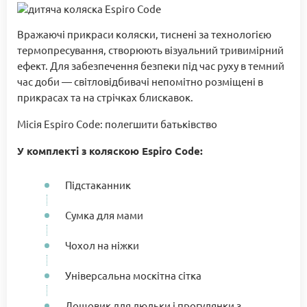
Вражаючі прикраси коляски, тиснені за технологією
термопресування, створюють візуальний тривимірний
ефект. Для забезпечення безпеки під час руху в темний
час доби — світловідбивачі непомітно розміщені в
прикрасах та на стрічках блискавок.
Місія Espiro Code: полегшити батьківство
У комплекті з коляскою Espiro Code:
Підстаканник
Сумка для мами
Чохол на ніжки
Універсальна москітна сітка
Дощовик для люльки і прогулянки з