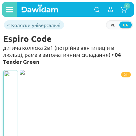
0
Коляски універсальні
PL
UA
Espiro Code
дитяча коляска 2в1 (потрійна вентиляція в
04
люльці, рама з автоматичним складання) •
Tender Green
Хіт