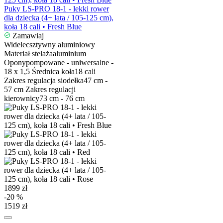
Puky LS-PRO 18-1 - lekki rower
dla dziecka (4+ lata / 105-125 cm),
koła 18 cali • Fresh Blue
Zamawiaj
Widelec
sztywny aluminiowy
Materiał stelaża
aluminium
Opony
pompowane - uniwersalne -
18 x 1,5
Średnica koła
18 cali
Zakres regulacja siodełka
47 cm -
57 cm
Zakres regulacji
kierownicy
73 cm - 76 cm
1899 zł
-20 %
1519 zł