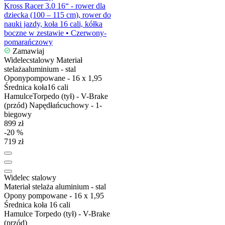
Kross Racer 3.0 16“ - rower dla
dziecka (100 – 115 cm), rower do
nauki jazdy, koła 16 cali, kółka
boczne w zestawie • Czerwony-
pomarańczowy
Zamawiaj
Widelec
stalowy
Materiał
stelaża
aluminium - stal
Opony
pompowane - 16 x 1,95
Średnica koła
16 cali
Hamulce
Torpedo (tył) - V-Brake
(przód)
Napęd
łańcuchowy - 1-
biegowy
899 zł
-20 %
719 zł
Widelec
stalowy
Materiał stelaża
aluminium - stal
Opony
pompowane - 16 x 1,95
Średnica koła
16 cali
Hamulce
Torpedo (tył) - V-Brake
(przód)