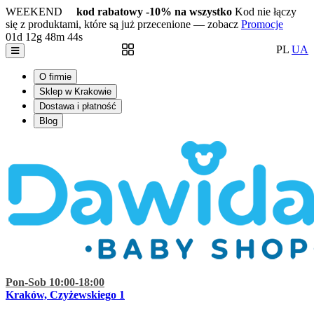
WEEKEND
kod rabatowy -10% na wszystko
Kod nie łączy
się z produktami, które są już przecenione — zobacz
Promocje
01d
12g
48m
43s
PL
UA
O firmie
Sklep w Krakowie
Dostawa i płatność
Blog
Pon-Sob 10:00-18:00
Kraków, Czyżewskiego 1