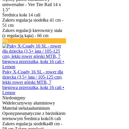
uniwersalne - Vee Tire Rail 14 x
1.5"
Średnica koła
14 cali
Zakres regulacja siodełka
41 cm -
51 cm
Zakres regulacji kierownicy
stała
(z regulacją kąta) - 66 cm
Hit
Puky X-Coady 16 SL - rower dla
dziecka (3,5+ lata / 105-125 cm),
lekki rower górski MTB, 7
biegowa przerzutka, koła 16 cali •
Lemon
Niedostępny
Widelec
sztywny aluminiowy
Materiał stelaża
aluminium
Opony
pneumatyczne z bieżnikiem
terenowym
Średnica koła
16 cali
Zakres regulacja siodełka
48 cm -
58 cm
Zakres regulacji