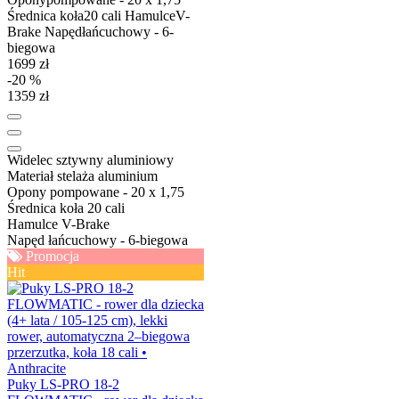
Średnica koła
20 cali
Hamulce
V-
Brake
Napęd
łańcuchowy - 6-
biegowa
1699 zł
-20 %
1359 zł
Widelec
sztywny aluminiowy
Materiał stelaża
aluminium
Opony
pompowane - 20 x 1,75
Średnica koła
20 cali
Hamulce
V-Brake
Napęd
łańcuchowy - 6-biegowa
Promocja
Hit
Puky LS-PRO 18-2