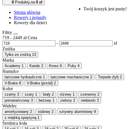
0
Produkty,
na
0 zł
Twój koszyk jest pusty!
Strona główna
Rowery i pojazdy
Rowery dla dzieci
Filtry
719
-
2449
zł
Cena
-
zł
Zniżka
Tylko ze zniżką
13
Marka
Academy
1
Kands
2
Kross
6
Puky
4
Hamulce
tarczowe hydrauliczne
1
tarczowe mechaniczne
2
Torpedo (tył)
2
V-Brake
8
V-Brake (przód)
2
Kolor
czarny
3
szary
1
biały
2
różowy
1
czerwony
2
pomarańczowy
3
beżowy
1
zielony
2
niebieski
3
Widelec
amortyzowany
2
stalowy
2
sztywny aluminiowy
9
z miękką sprężyną
1
Średnica koła
14 cali
1
16 cali
3
18 cali
2
20 cali
6
24 cale
1