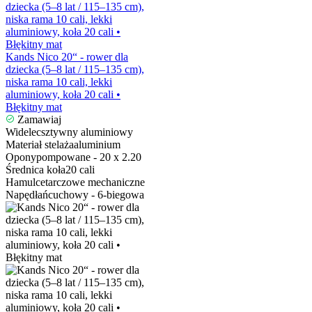
Kands Nico 20“ - rower dla
dziecka (5–8 lat / 115–135 cm),
niska rama 10 cali, lekki
aluminiowy, koła 20 cali •
Błękitny mat
Zamawiaj
Widelec
sztywny aluminiowy
Materiał stelaża
aluminium
Opony
pompowane - 20 x 2.20
Średnica koła
20 cali
Hamulce
tarczowe mechaniczne
Napęd
łańcuchowy - 6-biegowa