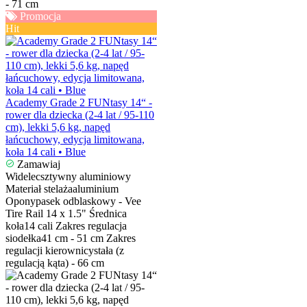
- 71 cm
Promocja
Hit
Academy Grade 2 FUNtasy 14“ -
rower dla dziecka (2-4 lat / 95-110
cm), lekki 5,6 kg, napęd
łańcuchowy, edycja limitowana,
koła 14 cali • Blue
Zamawiaj
Widelec
sztywny aluminiowy
Materiał stelaża
aluminium
Opony
pasek odblaskowy - Vee
Tire Rail 14 x 1.5"
Średnica
koła
14 cali
Zakres regulacja
siodełka
41 cm - 51 cm
Zakres
regulacji kierownicy
stała (z
regulacją kąta) - 66 cm