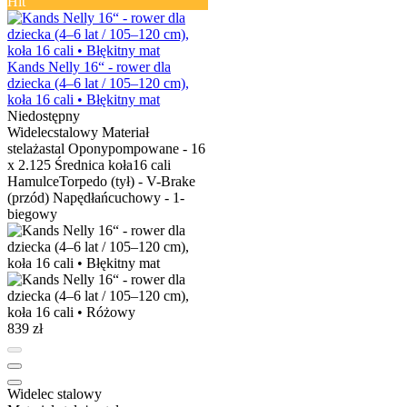
Hit
Kands Nelly 16“ - rower dla
dziecka (4–6 lat / 105–120 cm),
koła 16 cali • Błękitny mat
Niedostępny
Widelec
stalowy
Materiał
stelaża
stal
Opony
pompowane - 16
x 2.125
Średnica koła
16 cali
Hamulce
Torpedo (tył) - V-Brake
(przód)
Napęd
łańcuchowy - 1-
biegowy
839 zł
Widelec
stalowy