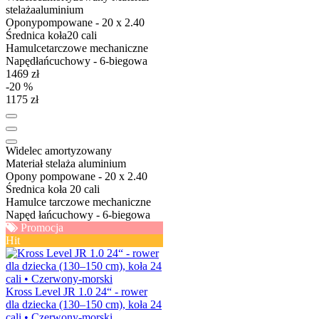
stelaża
aluminium
Opony
pompowane - 20 x 2.40
Średnica koła
20 cali
Hamulce
tarczowe mechaniczne
Napęd
łańcuchowy - 6-biegowa
1469 zł
-20 %
1175 zł
Widelec
amortyzowany
Materiał stelaża
aluminium
Opony
pompowane - 20 x 2.40
Średnica koła
20 cali
Hamulce
tarczowe mechaniczne
Napęd
łańcuchowy - 6-biegowa
Promocja
Hit
Kross Level JR 1.0 24“ - rower
dla dziecka (130–150 cm), koła 24
cali • Czerwony-morski