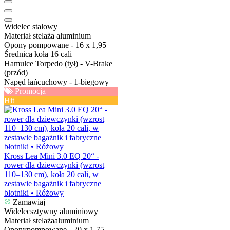
Widelec
stalowy
Materiał stelaża
aluminium
Opony
pompowane - 16 x 1,95
Średnica koła
16 cali
Hamulce
Torpedo (tył) - V-Brake
(przód)
Napęd
łańcuchowy - 1-biegowy
Promocja
Hit
Kross Lea Mini 3.0 EQ 20“ -
rower dla dziewczynki (wzrost
110–130 cm), koła 20 cali, w
zestawie bagażnik i fabryczne
błotniki • Różowy
Zamawiaj
Widelec
sztywny aluminiowy
Materiał stelaża
aluminium
Opony
pompowane - 20 x 1,75