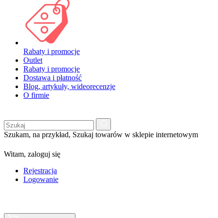
Rabaty i promocje
Outlet
Rabaty i promocje
Dostawa i płatność
Blog, artykuły, wideorecenzje
O firmie
Szukam, na przykład,
Szukaj towarów w sklepie internetowym
Witam,
zaloguj się
Rejestracja
Logowanie