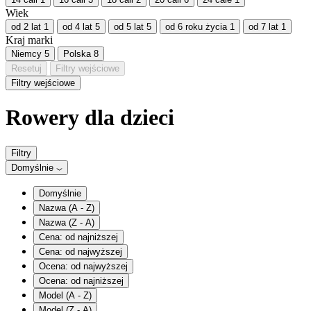
Wiek
od 2 lat
1
od 4 lat
5
od 5 lat
5
od 6 roku życia
1
od 7 lat
1
Kraj marki
Niemcy
5
Polska
8
Resetuj
Filtry wejściowe
Filtry wejściowe
Rowery dla dzieci
Filtry
Domyślnie
Domyślnie
Nazwa (A - Z)
Nazwa (Z - A)
Cena: od najniższej
Cena: od najwyższej
Ocena: od najwyższej
Ocena: od najniższej
Model (A - Z)
Model (Z - A)