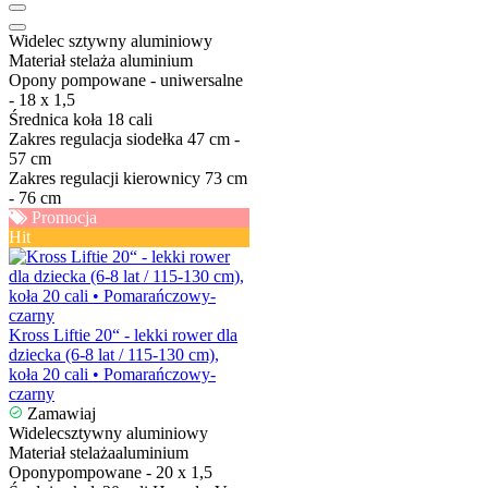
Widelec
sztywny aluminiowy
Materiał stelaża
aluminium
Opony
pompowane - uniwersalne
- 18 x 1,5
Średnica koła
18 cali
Zakres regulacja siodełka
47 cm -
57 cm
Zakres regulacji kierownicy
73 cm
- 76 cm
Promocja
Hit
Kross Liftie 20“ - lekki rower dla
dziecka (6-8 lat / 115-130 cm),
koła 20 cali • Pomarańczowy-
czarny
Zamawiaj
Widelec
sztywny aluminiowy
Materiał stelaża
aluminium
Opony
pompowane - 20 x 1,5