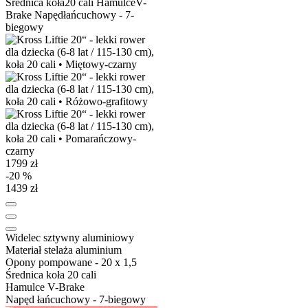
Średnica koła
20 cali
Hamulce
V-
Brake
Napęd
łańcuchowy - 7-
biegowy
1799 zł
-20 %
1439 zł
Widelec
sztywny aluminiowy
Materiał stelaża
aluminium
Opony
pompowane - 20 x 1,5
Średnica koła
20 cali
Hamulce
V-Brake
Napęd
łańcuchowy - 7-biegowy