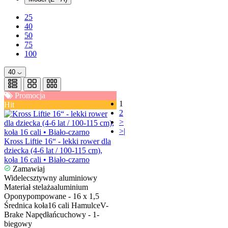
25
40
50
75
100
40
Promocja
1
Hit
2
>
>|
Kross Liftie 16“ - lekki rower dla
dziecka (4-6 lat / 100-115 cm),
koła 16 cali • Biało-czarno
Zamawiaj
Widelec
sztywny aluminiowy
Materiał stelaża
aluminium
Opony
pompowane - 16 x 1,5
Średnica koła
16 cali
Hamulce
V-
Brake
Napęd
łańcuchowy - 1-
biegowy