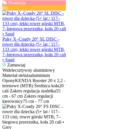
Promocja
Hit
Puky X–Coady 20“ SL DISC -
rower dla dziecka (5+ lat / 117–
133 cm), lekki rower górski MTB,
7–biegowa przerzutka, koła 20 cali
• Sand
Zamawiaj
Widelec
sztywny aluminiowy
Materiał stelaża
aluminium
Opony
KENDA Booster 20 x 2,2 -
terenowe (MTB)
Średnica koła
20
cali
Zakres regulacja siodełka
55
cm - 67 cm
Zakres regulacji
kierownicy
75 cm - 77 cm