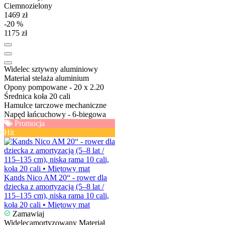
1469 zł
-20 %
1175 zł
Widelec
sztywny aluminiowy
Materiał stelaża
aluminium
Opony
pompowane - 20 x 2.20
Średnica koła
20 cali
Hamulce
tarczowe mechaniczne
Napęd
łańcuchowy - 6-biegowa
Promocja
Hit
Kands Nico AM 20“ - rower dla
dziecka z amortyzacją (5–8 lat /
115–135 cm), niska rama 10 cali,
koła 20 cali • Miętowy mat
Zamawiaj
Widelec
amortyzowany
Materiał