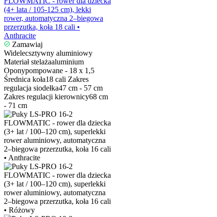
FLOWMATIC - rower dla dziecka
(4+ lata / 105-125 cm), lekki
rower, automatyczna 2–biegowa
przerzutka, koła 18 cali •
Anthracite
Zamawiaj
Widelec
sztywny aluminiowy
Materiał stelaża
aluminium
Opony
pompowane - 18 x 1,5
Średnica koła
18 cali
Zakres
regulacja siodełka
47 cm - 57 cm
Zakres regulacji kierownicy
68 cm
- 71 cm