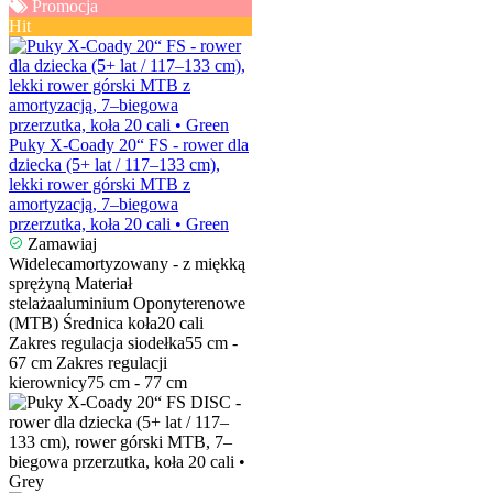
Promocja
Hit
Puky X-Coady 20“ FS - rower dla
dziecka (5+ lat / 117–133 cm),
lekki rower górski MTB z
amortyzacją, 7–biegowa
przerzutka, koła 20 cali • Green
Zamawiaj
Widelec
amortyzowany - z miękką
sprężyną
Materiał
stelaża
aluminium
Opony
terenowe
(MTB)
Średnica koła
20 cali
Zakres regulacja siodełka
55 cm -
67 cm
Zakres regulacji
kierownicy
75 cm - 77 cm