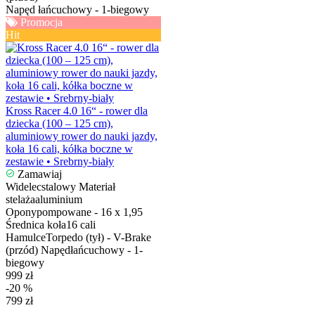
Napęd
łańcuchowy - 1-biegowy
Promocja
Hit
Kross Racer 4.0 16“ - rower dla
dziecka (100 – 125 cm),
aluminiowy rower do nauki jazdy,
koła 16 cali, kółka boczne w
zestawie • Srebrny-biały
Zamawiaj
Widelec
stalowy
Materiał
stelaża
aluminium
Opony
pompowane - 16 x 1,95
Średnica koła
16 cali
Hamulce
Torpedo (tył) - V-Brake
(przód)
Napęd
łańcuchowy - 1-
biegowy
999 zł
-20 %
799 zł