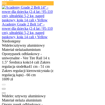
Hit
Academy Grade 2 Belt 14“ -
rower dla dziecka (2-4 lat / 95-110
cm), ultralekki 5,2 kg, napęd
paskowy, koła 14 cali • Yellow
Niedostępny
Widelec
sztywny aluminiowy
Materiał stelaża
aluminium
Opony
pasek odblaskowy -
uniwersalne - Vee Tire Rail 14 x
1.5"
Średnica koła
14 cali
Zakres
regulacja siodełka
41 cm - 51 cm
Zakres regulacji kierownicy
stała (z
regulacją kąta) - 66 cm
1699 zł
Widelec
sztywny aluminiowy
Materiał stelaża
aluminium
Opony
pasek odblaskowy -