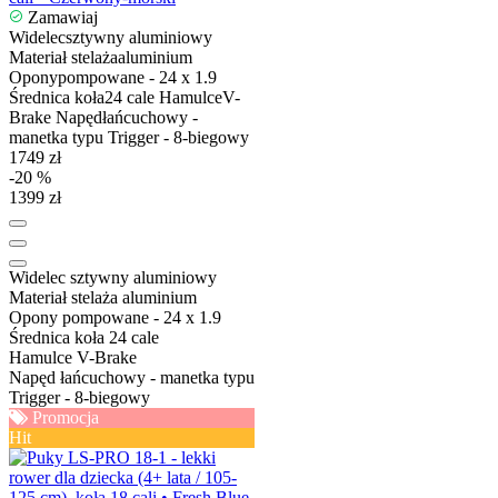
Zamawiaj
Widelec
sztywny aluminiowy
Materiał stelaża
aluminium
Opony
pompowane - 24 x 1.9
Średnica koła
24 cale
Hamulce
V-
Brake
Napęd
łańcuchowy -
manetka typu Trigger - 8-biegowy
1749 zł
-20 %
1399 zł
Widelec
sztywny aluminiowy
Materiał stelaża
aluminium
Opony
pompowane - 24 x 1.9
Średnica koła
24 cale
Hamulce
V-Brake
Napęd
łańcuchowy - manetka typu
Trigger - 8-biegowy
Promocja
Hit