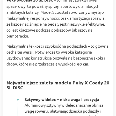
Puky X-Coady 20 SL DISC
spacerowy, to poważny sprzęт sportowy dla młodych,
ambitnych kolarzy. Model SL został stworzony z myślą o
maksymalnej responsywności: brak amortyzacji sprawia,
że każde naciśnięcie na pedały jest niezwykle efektywne,
co jest kluczowe podczas podjazdów lub jazdy na
pumptracku.
Maksymalna lekkość i szybkość na podjazdach – to główna
cecha tej wersji. Potwierdza to wysoka kategoria
użytkowania: konstrukcja pozwala na bezpieczne skoki i
dropy, które nie przekraczają wysokości
60 cm
.
Najważniejsze zalety modelu Puky X-Coady 20
SL DISC
Sztywny widelec – niska waga i precyzja
Aluminiowy sztywny widelec znacznie obniża
wagę roweru, ułatwiając dziecku podjazdy i