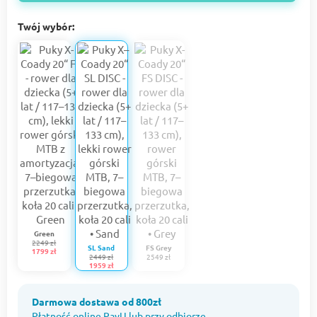
Twój wybór:
Green
2249 zł
SL Sand
FS Grey
1799 zł
2449 zł
2549 zł
1959 zł
Darmowa dostawa od 800zł
Płatność online PayU lub przy odbiorze