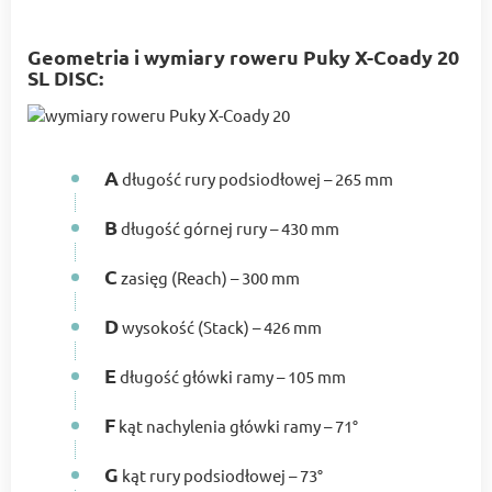
Geometria i wymiary roweru Puky X-Coady 20
SL DISC:
A
długość rury podsiodłowej – 265 mm
B
długość górnej rury – 430 mm
C
zasięg (Reach) – 300 mm
D
wysokość (Stack) – 426 mm
E
długość główki ramy – 105 mm
F
kąt nachylenia główki ramy – 71°
G
kąt rury podsiodłowej – 73°