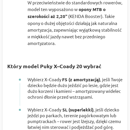
W przeciwieństwie do standardowych rowerów,
model ten wyposażono w
opony MTB o
szerokości aż 2,20"
(KENDA Booster). Takie
opony o dużej objętości działają jak naturalna
amortyzacja, zapewniając wyjątkową stabilność
и miękkość jazdy nawet bez przedniego
amortyzatora.
Który model Puky X–Coady 20 wybrać
Wybierz X–Coady
FS (z amortyzacją)
, jeśli Twoje
dziecko będzie dużo jeździć po lesie, gdzie jest
dużo korzeni i kamieni – amortyzowany widelec
ochroni dłonie przed wstrząsami.
Wybierz X–Coady
SL (superlekki)
, jeśli dziecko
jeździ po parkach, terenie pagórkowatym lub
pumptrackach – rower jest lżejszy, dzięki czemu
łatwiej nim sterować i podjeżdżać pod górę.