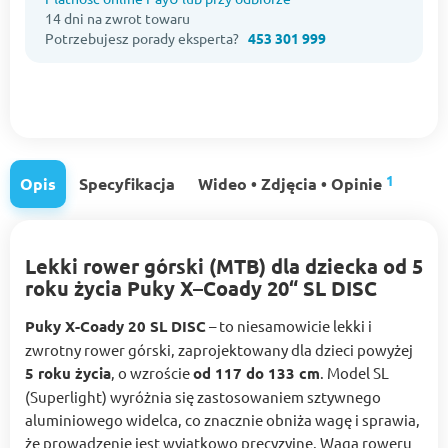
14 dni na zwrot towaru
Potrzebujesz porady eksperta?
453 301 999
1
Opis
Specyfikacja
Wideo • Zdjęcia • Opinie
Lekki rower górski (MTB) dla dziecka od 5
roku życia Puky X–Coady 20“ SL DISC
Puky X-Coady 20 SL DISC
– to niesamowicie lekki i
zwrotny rower górski, zaprojektowany dla dzieci powyżej
5 roku życia
, o wzroście
od 117 do 133 cm
. Model SL
(Superlight) wyróżnia się zastosowaniem sztywnego
aluminiowego widelca, co znacznie obniża wagę i sprawia,
że prowadzenie jest wyjątkowo precyzyjne. Waga roweru