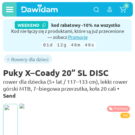
0
WEEKEND
kod rabatowy -10% na wszystko
Kod nie łączy się z produktami, które są już przecenione
— zobacz
Promocje
01d
12g
46m
49s
Rowery dla dzieci
Puky X–Coady 20“ SL DISC
rower dla dziecka (5+ lat / 117–133 cm), lekki rower
górski MTB, 7–biegowa przerzutka, koła 20 cali •
Sand
Promocja
Hit