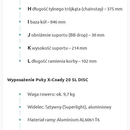
H
długość tylnego trójkąta (chainstay) – 375 mm
I
baza kół – 846 mm
J
obniżenie suportu (BB drop) – 38 mm
K
wysokość suportu – 214 mm
L
długość ramienia korby – 102 mm
Wyposażenie Puky X-Coady 20 SL DISC
Waga roweru: ok. 9,7 kg
Widelec: Sztywny (Superlight), aluminiowy
Materiał ramy: Aluminium AL6061-T6