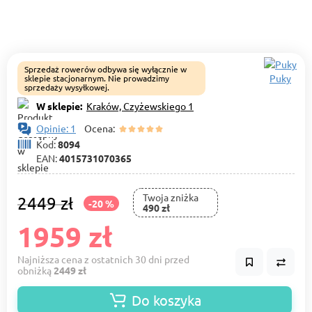
Sprzedaż rowerów odbywa się wyłącznie w
Puky
sklepie stacjonarnym. Nie prowadzimy
sprzedaży wysyłkowej.
W sklepie:
Kraków, Czyżewskiego 1
Opinie: 1
Ocena:
Kod:
8094
EAN:
4015731070365
Twoja zniżka
2449 zł
-20 %
490 zł
1959 zł
Najniższa cena z ostatnich 30 dni przed
obniżką
2449 zł
Do koszyka