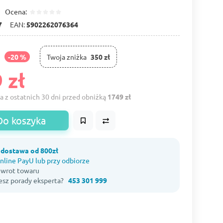
Ocena:
7
EAN:
5902262076364
-20 %
Twoja zniżka
350 zł
 zł
a z ostatnich 30 dni przed obniżką
1749 zł
Do koszyka
dostawa od 800zł
nline PayU lub przy odbiorze
 zwrot towaru
esz porady eksperta?
453 301 999