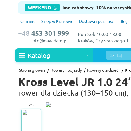
WEEKEND
kod rabatowy -10% na wszyst
O firmie
Sklep w Krakowie
Dostawa i płatność
Blog
+48
453 301 999
Pon-Sob 10:00-18:00
info@dawidam.pl
Kraków, Czyżewskiego 1
Katalog
Strona główna
Rowery i pojazdy
Rowery dla dzieci
Kro
Kross Level JR 1.0 24
rower dla dziecka (130–150 cm), k