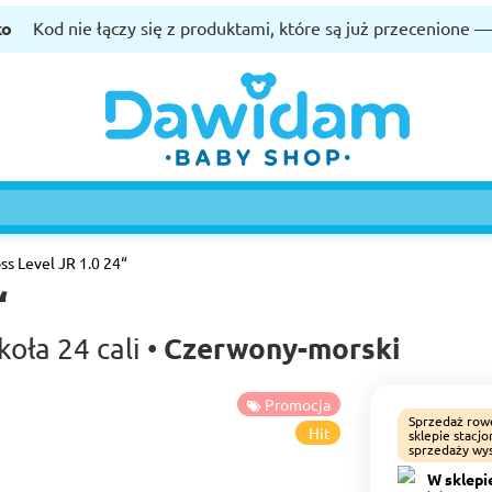
ko
Kod nie łączy się z produktami, które są już przecenione 
ss Level JR 1.0 24“
“
Czerwony-morski
oła 24 cali •
Promocja
Sprzedaż row
Hit
sklepie stacj
sprzedaży wys
W sklepi