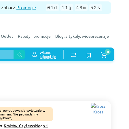
— zobacz
Promocje
01d
11g
48m
51s
Outlet
Rabaty i promocje
Blog, artykuły, wideorecenzje
0
Witam,
zaloguj się
erów odbywa się wyłącznie w
Kross
onarnym. Nie prowadzimy
yłkowej.
e:
Kraków, Czyżewskiego 1