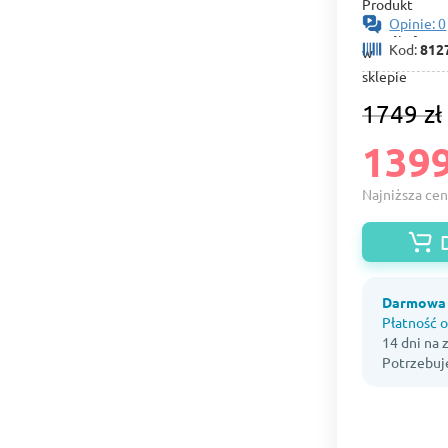
Opinie: 0
Kod:
812
1749 zł
1399
Najniższa cen
Darmowa 
Płatność o
14 dni na
Potrzebuj