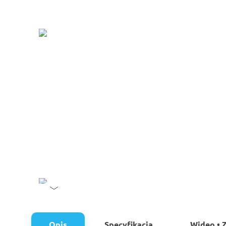
Opis
Specyfikacja
Wideo • Z