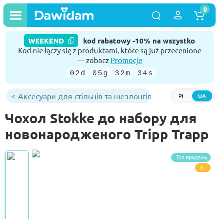
0
WEEKEND
kod rabatowy -10% na wszystko
Kod nie łączy się z produktami, które są już przecenione
— zobacz
Promocje
02d
05g
32m
34s
Аксесуари для стільців та шезлонгів
PL
UA
Чохол Stokke до набору для
новонародженого Tripp Trapp
Топ продажу
Хіт