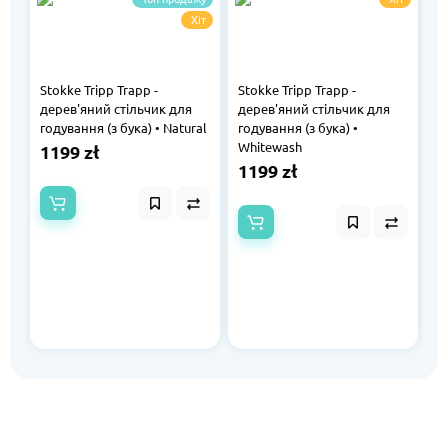
Хіт
Stokke Tripp Trapp -
Stokke Tripp Trapp -
St
дерев'яний стільчик для
дерев'яний стільчик для
д
годування (з бука) • Natural
годування (з бука) •
г
Whitewash
1199 zł
1
1199 zł