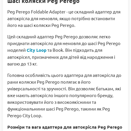
шасі коляски Peg Perego
Peg Perego Foldable Adapter - це складний адаптер для
автокрісла для немовля, якщо потрібно встановити
його на шасі коляски Peg Perego.
Цей складний адаптер Peg Perego дозволяє легко
приєднати автокрісло для немовля до шасі Peg Perego
моделей
City Loop
та Book. Він підходить для
автокрісел, призначених для дітей від народження і
вагою до 13 кг.
Головна особливість цього адаптера для автокрісла до
рами коляски Peg Perego полягає в його
універсальності та зручності. Він дозволяє батькам, які
вже мають автокрісло іншого популярного бренду,
використовувати його з високоякісними та
функціональними шасі Peg Perego, такими як Peg
Perego City Loop.
Розміри та вага адаптера для автокрісла Peg Perego