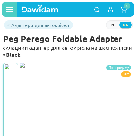
0
Адаптери для автокрісел
PL
UA
Peg Perego Foldable Adapter
складний адаптер для автокрісла на шасі коляски
Black
•
Топ продажу
Хіт