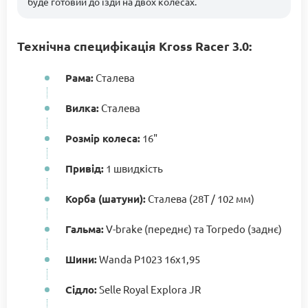
буде готовий до їзди на двох колесах.
Технічна специфікація Kross Racer 3.0:
Рама:
Сталева
Вилка:
Сталева
Розмір колеса:
16"
Привід:
1 швидкість
Корба (шатуни):
Сталева (28T / 102 мм)
Гальма:
V-brake (переднє) та Torpedo (заднє)
Шини:
Wanda P1023 16x1,95
Сідло:
Selle Royal Explora JR