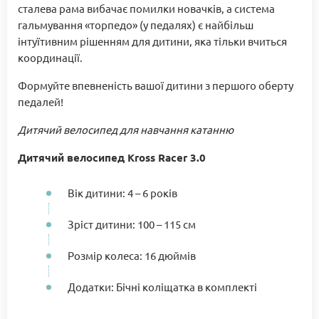
сталева рама вибачає помилки новачків, а система
гальмування «торпедо» (у педалях) є найбільш
інтуїтивним рішенням для дитини, яка тільки вчиться
координації.
Формуйте впевненість вашої дитини з першого оберту
педалей!
Дитячий велосипед для навчання катанню
Дитячий велосипед Kross Racer 3.0
Вік дитини: 4 – 6 років
Зріст дитини: 100 – 115 см
Розмір колеса: 16 дюймів
Додатки: Бічні коліщатка в комплекті