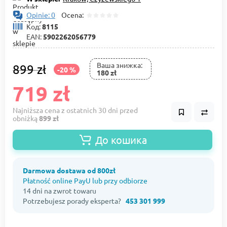
Opinie: 0
Ocena:
Код:
8115
EAN:
5902262056779
Ваша знижка:
899 zł
-20 %
180 zł
719 zł
Najniższa cena z ostatnich 30 dni przed
obniżką
899 zł
До кошика
Darmowa dostawa od 800zł
Płatność online PayU lub przy odbiorze
14 dni na zwrot towaru
Potrzebujesz porady eksperta?
453 301 999