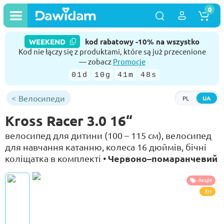
0
WEEKEND
kod rabatowy -10% na wszystko
Kod nie łączy się z produktami, które są już przecenione
— zobacz
Promocje
01d
10g
41m
47s
Велосипеди
PL
UA
Kross Racer 3.0 16“
велосипед для дитини (100 – 115 см), велосипед
для навчання катанню, колеса 16 дюймів, бічні
Червоно–помаранчевий
коліщатка в комплекті •
Акція
Хіт