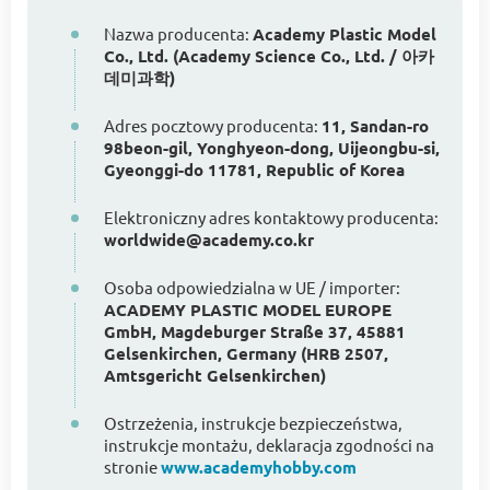
Nazwa producenta:
Academy Plastic Model
Co., Ltd. (Academy Science Co., Ltd. / 아카
데미과학)
Adres pocztowy producenta:
11, Sandan-ro
98beon-gil, Yonghyeon-dong, Uijeongbu-si,
Gyeonggi-do 11781, Republic of Korea
Elektroniczny adres kontaktowy producenta:
worldwide@academy.co.kr
Osoba odpowiedzialna w UE / importer:
ACADEMY PLASTIC MODEL EUROPE
GmbH, Magdeburger Straße 37, 45881
Gelsenkirchen, Germany (HRB 2507,
Amtsgericht Gelsenkirchen)
Ostrzeżenia, instrukcje bezpieczeństwa,
instrukcje montażu, deklaracja zgodności na
stronie
www.academyhobby.com