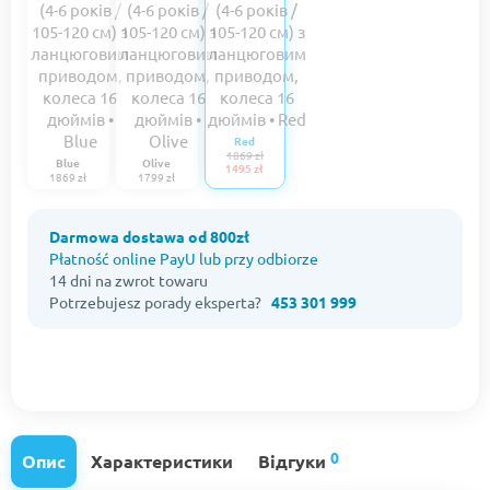
Red
1869 zł
Blue
Olive
1495 zł
1869 zł
1799 zł
Darmowa dostawa od 800zł
Płatność online PayU lub przy odbiorze
14 dni na zwrot towaru
Potrzebujesz porady eksperta?
453 301 999
0
Опис
Характеристики
Відгуки