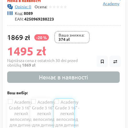
Нема в наявності
Academy
Opinie: 0
Ocena:
Код:
8089
EAN:
4250969288223
Ваша знижка:
1869 zł
-20 %
374 zł
1495 zł
Najniższa cena z ostatnich 30 dni przed
obniżką
1869 zł
Немає в наявності
Ваш вибір: