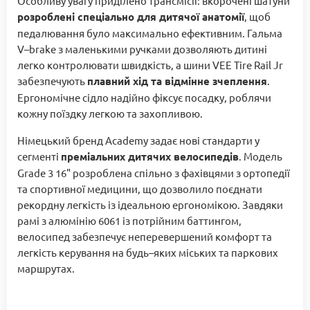
Особливу увагу приділено трансмісії: вкорочені шатуни
розроблені спеціально для дитячої анатомії
, щоб
педалювання було максимально ефективним. Гальма
V–brake з маленькими ручками дозволяють дитині
легко контролювати швидкість, а шини VEE Tire Rail Jr
забезпечують
плавний хід та відмінне зчеплення
.
Ергономічне сідло надійно фіксує посадку, роблячи
кожну поїздку легкою та захопливою.
Німецький бренд Academy задає нові стандарти у
сегменті
преміальних дитячих велосипедів
. Модель
Grade 3 16" розроблена спільно з фахівцями з ортопедії
та спортивної медицини, що дозволило поєднати
рекордну легкість із ідеальною ергономікою. Завдяки
рамі з алюмінію 6061 із потрійним баттингом,
велосипед забезпечує неперевершений комфорт та
легкість керування на будь–яких міських та паркових
маршрутах.