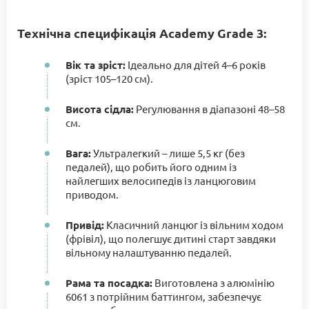
Технічна специфікація Academy Grade 3:
Вік та зріст:
Ідеально для дітей 4–6 років
(зріст 105–120 см).
Висота сідла:
Регулювання в діапазоні 48–58
см.
Вага:
Ультралегкий – лише 5,5 кг (без
педалей), що робить його одним із
найлегших велосипедів із ланцюговим
приводом.
Привід:
Класичний ланцюг із вільним ходом
(фрівіл), що полегшує дитині старт завдяки
вільному налаштуванню педалей.
Рама та посадка:
Виготовлена з алюмінію
6061 з потрійним баттингом, забезпечує