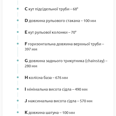
C
кут підсідельної труби – 68°
D
довжина рульового стакана – 100 мм
E
кут рульової колонки – 70°
F
горизонтальна довжина верхньої труби –
397 мм
G
довжина заднього трикутника (chainstay) –
280 мм
H
колісна база – 676 мм
I
мінімальна висота сідла – 490 мм
J
максимальна висота сідла – 570 мм
K
довжина шатуна – 100 мм