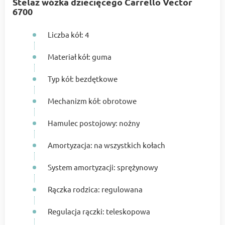
Stelaż wózka dziecięcego Carrello Vector
6700
Liczba kół: 4
Materiał kół: guma
Typ kół: bezdętkowe
Mechanizm kół: obrotowe
Hamulec postojowy: nożny
Amortyzacja: na wszystkich kołach
System amortyzacji: sprężynowy
Rączka rodzica: regulowana
Regulacja rączki: teleskopowa