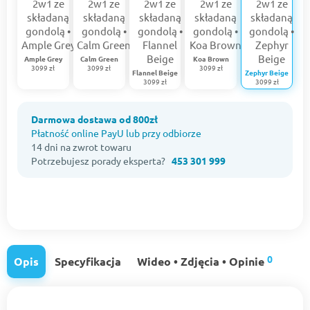
Ample Grey
Calm Green
Koa Brown
3099 zł
3099 zł
3099 zł
Flannel Beige
Zephyr Beige
3099 zł
3099 zł
Darmowa dostawa od 800zł
Płatność online PayU lub przy odbiorze
14 dni na zwrot towaru
Potrzebujesz porady eksperta?
453 301 999
0
Opis
Specyfikacja
Wideo • Zdjęcia • Opinie