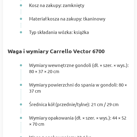
Kosz na zakupy: zamknięty
Materiał kosza na zakupy: tkaninowy
Typ składania wózka: książka
Waga i wymiary Carrello Vector 6700
Wymiary wewnętrzne gondoli (dł. × szer. × wys.):
80 × 37 × 20 cm
Wymiary powierzchni do spania w gondoli: 80 ×
37 cm
Średnica kół (przednie/tylne): 21 cm / 29 cm
Wymiary opakowania (dł. × szer. × wys.): 44 × 52
× 70 cm