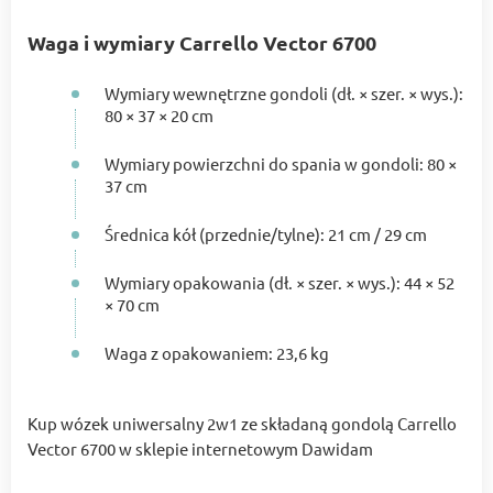
Waga i wymiary Carrello Vector 6700
Wymiary wewnętrzne gondoli (dł. × szer. × wys.):
80 × 37 × 20 cm
Wymiary powierzchni do spania w gondoli: 80 ×
37 cm
Średnica kół (przednie/tylne): 21 cm / 29 cm
Wymiary opakowania (dł. × szer. × wys.): 44 × 52
× 70 cm
Waga z opakowaniem: 23,6 kg
Kup wózek uniwersalny 2w1 ze składaną gondolą Carrello
Vector 6700 w sklepie internetowym Dawidam