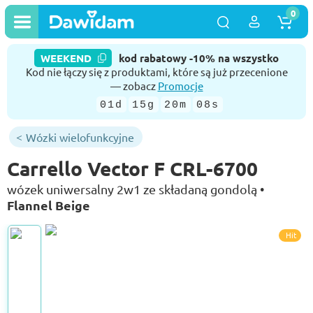
0
WEEKEND
kod rabatowy -10% na wszystko
Kod nie łączy się z produktami, które są już przecenione
— zobacz
Promocje
01d
15g
20m
07s
Wózki wielofunkcyjne
Carrello Vector F CRL-6700
wózek uniwersalny 2w1 ze składaną gondolą •
Flannel Beige
Hit