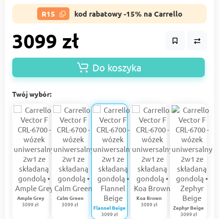
R15
kod rabatowy -15% na Carrello
3099 zł
Do koszyka
Twój wybór:
Ample Grey
Calm Green
Koa Brown
3099 zł
3099 zł
3099 zł
Flannel Beige
Zephyr Beige
3099 zł
3099 zł