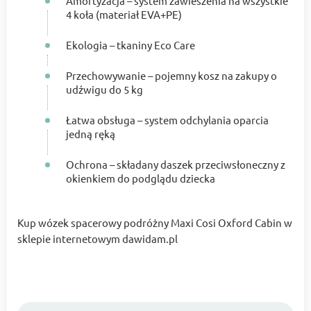
Amortyzacja – system zawieszenia na wszystkie
4 koła (materiał EVA+PE)
Ekologia – tkaniny Eco Care
Przechowywanie – pojemny kosz na zakupy o
udźwigu do 5 kg
Łatwa obsługa – system odchylania oparcia
jedną ręką
Ochrona – składany daszek przeciwsłoneczny z
okienkiem do podglądu dziecka
Kup wózek spacerowy podróżny Maxi Cosi Oxford Cabin w
sklepie internetowym dawidam.pl