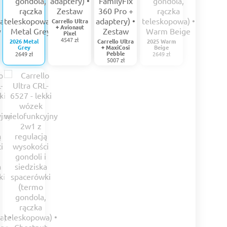
Carrello Ultra
+ Avionaut
Pixel
4547 zł
2026 Metal
Carrello Ultra
2025 Warm
Grey
+ MaxiCosi
Beige
Pebble
2649 zł
2649 zł
5007 zł