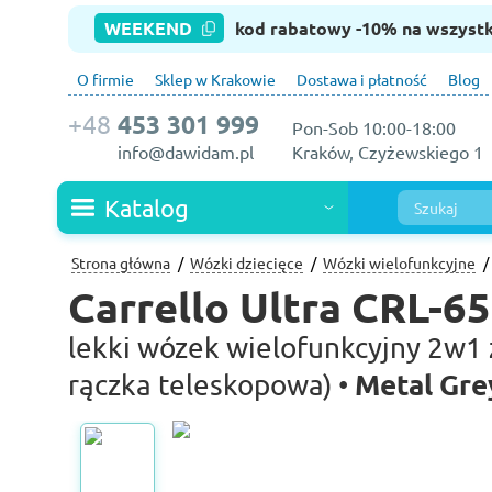
WEEKEND
kod rabatowy -10% na wszyst
O firmie
Sklep w Krakowie
Dostawa i płatność
Blog
+48
453 301 999
Pon-Sob 10:00-18:00
info@dawidam.pl
Kraków, Czyżewskiego 1
Katalog
Strona główna
Wózki dziecięce
Wózki wielofunkcyjne
Carrello Ultra CRL-6
lekki wózek wielofunkcyjny 2w1 z
Metal Gre
rączka teleskopowa) •