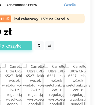
Carrello
3
EAN:
6900085013176
R15
kod rabatowy -15% na Carrello
 zł
Do koszyka