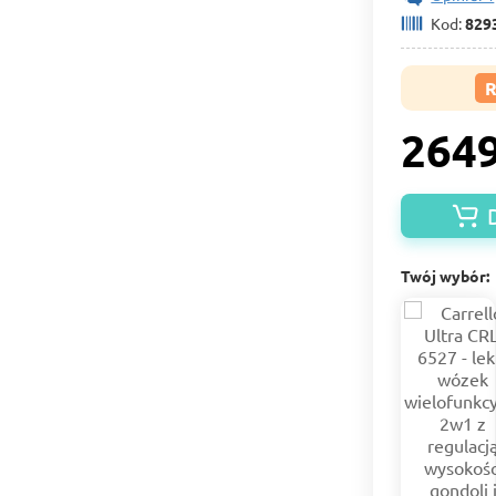
Kod:
829
2649
Twój wybór: