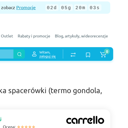
— zobacz
Promocje
02d
05g
20m
02s
Outlet
Rabaty i promocje
Blog, artykuły, wideorecenzje
0
Witam,
zaloguj się
ska spacerówki (termo gondola,
j
Ocena: