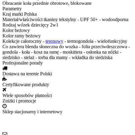
Obracanie koła
przednie obrotowe, blokowane
Parametry
Kraj marki
Polska
Materiał/właściwości tkaniny
tekstylny - UPF 50+ - wodoodporna
Rodzaj
wózek dziecięcy 2w1
Kolor
beżowy
Kolor ramy
beżowy
Kolekcje
całoroczny -
terenowy
- termogondola - wielofunkcyjny
Co zawiera
blenda słoneczna do wozka - folia przeciwdeszczowa -
gondola - koła - kosz na ramę - moskitiera - osłonka na nóżki -
siedzisko - stelaż - torba dla mamy - wkładka do siedziska
Profesjonalne porady
Dostawa na terenie Polski
Certyfikowane produkty
Wiele sposobów płatności
Zniżki i promocje
Sklep stacjonarny i internetowy