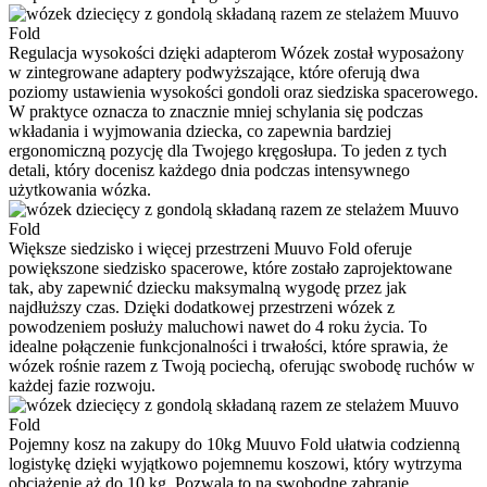
Regulacja wysokości dzięki adapterom
Wózek został wyposażony
w zintegrowane adaptery podwyższające, które oferują dwa
poziomy ustawienia wysokości gondoli oraz siedziska spacerowego.
W praktyce oznacza to znacznie mniej schylania się podczas
wkładania i wyjmowania dziecka, co zapewnia bardziej
ergonomiczną pozycję dla Twojego kręgosłupa. To jeden z tych
detali, który docenisz każdego dnia podczas intensywnego
użytkowania wózka.
Większe siedzisko i więcej przestrzeni
Muuvo Fold oferuje
powiększone siedzisko spacerowe, które zostało zaprojektowane
tak, aby zapewnić dziecku maksymalną wygodę przez jak
najdłuższy czas. Dzięki dodatkowej przestrzeni wózek z
powodzeniem posłuży maluchowi nawet do 4 roku życia. To
idealne połączenie funkcjonalności i trwałości, które sprawia, że
wózek rośnie razem z Twoją pociechą, oferując swobodę ruchów w
każdej fazie rozwoju.
Pojemny kosz na zakupy do 10kg
Muuvo Fold ułatwia codzienną
logistykę dzięki wyjątkowo pojemnemu koszowi, który wytrzyma
obciążenie aż do 10 kg. Pozwala to na swobodne zabranie