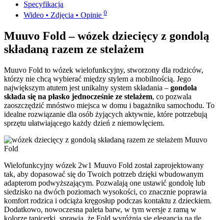
Specyfikacja
0
Wideo • Zdjęcia • Opinie
Muuvo Fold – wózek dziecięcy z gondolą
składaną razem ze stelażem
Muuvo Fold to wózek wielofunkcyjny, stworzony dla rodziców,
którzy nie chcą wybierać między stylem a mobilnością. Jego
największym atutem jest unikalny system składania –
gondola
składa się na płasko jednocześnie ze stelażem
, co pozwala
zaoszczędzić mnóstwo miejsca w domu i bagażniku samochodu. To
idealne rozwiązanie dla osób żyjących aktywnie, które potrzebują
sprzętu ułatwiającego każdy dzień z niemowlęciem.
Wielofunkcyjny wózek 2w1 Muuvo Fold został zaprojektowany
tak, aby dopasować się do Twoich potrzeb dzięki wbudowanym
adapterom podwyższającym. Pozwalają one ustawić gondolę lub
siedzisko na dwóch poziomach wysokości, co znacznie poprawia
komfort rodzica i odciąża kręgosłup podczas kontaktu z dzieckiem.
Dodatkowo, nowoczesna paleta barw, w tym wersje z ramą w
kolorze tapicerki, sprawia, że Fold wyróżnia się elegancją na tle