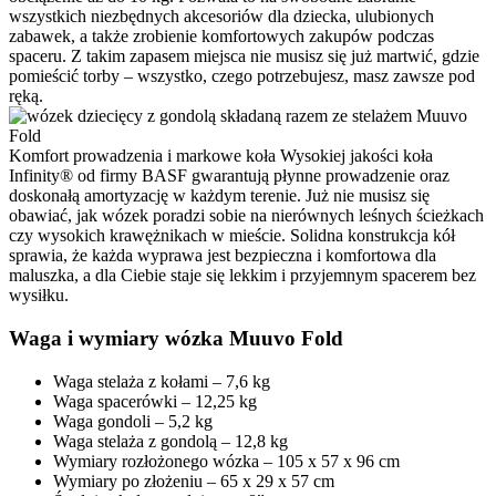
wszystkich niezbędnych akcesoriów dla dziecka, ulubionych
zabawek, a także zrobienie komfortowych zakupów podczas
spaceru. Z takim zapasem miejsca nie musisz się już martwić, gdzie
pomieścić torby – wszystko, czego potrzebujesz, masz zawsze pod
ręką.
Komfort prowadzenia i markowe koła
Wysokiej jakości koła
Infinity® od firmy BASF gwarantują płynne prowadzenie oraz
doskonałą amortyzację w każdym terenie. Już nie musisz się
obawiać, jak wózek poradzi sobie na nierównych leśnych ścieżkach
czy wysokich krawężnikach w mieście. Solidna konstrukcja kół
sprawia, że każda wyprawa jest bezpieczna i komfortowa dla
maluszka, a dla Ciebie staje się lekkim i przyjemnym spacerem bez
wysiłku.
Waga i wymiary wózka Muuvo Fold
Waga stelaża z kołami – 7,6 kg
Waga spacerówki – 12,25 kg
Waga gondoli – 5,2 kg
Waga stelaża z gondolą – 12,8 kg
Wymiary rozłożonego wózka – 105 x 57 x 96 cm
Wymiary po złożeniu – 65 x 29 x 57 cm