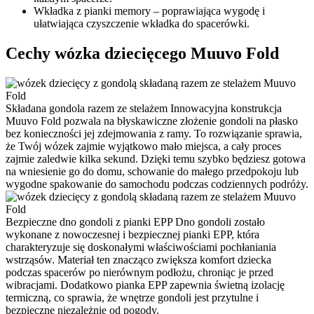
Wkładka z pianki memory – poprawiająca wygodę i
ułatwiająca czyszczenie wkładka do spacerówki.
Cechy wózka dziecięcego Muuvo Fold
Składana gondola razem ze stelażem
Innowacyjna konstrukcja
Muuvo Fold pozwala na błyskawiczne złożenie gondoli na płasko
bez konieczności jej zdejmowania z ramy. To rozwiązanie sprawia,
że Twój wózek zajmie wyjątkowo mało miejsca, a cały proces
zajmie zaledwie kilka sekund. Dzięki temu szybko będziesz gotowa
na wniesienie go do domu, schowanie do małego przedpokoju lub
wygodne spakowanie do samochodu podczas codziennych podróży.
Bezpieczne dno gondoli z pianki EPP
Dno gondoli zostało
wykonane z nowoczesnej i bezpiecznej pianki EPP, która
charakteryzuje się doskonałymi właściwościami pochłaniania
wstrząsów. Materiał ten znacząco zwiększa komfort dziecka
podczas spacerów po nierównym podłożu, chroniąc je przed
wibracjami. Dodatkowo pianka EPP zapewnia świetną izolację
termiczną, co sprawia, że wnętrze gondoli jest przytulne i
bezpieczne niezależnie od pogody.