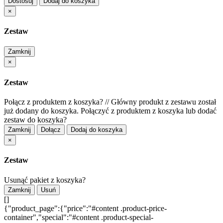
Dostosuj
Dodaj do koszyka
×
Zestaw
Zamknij
×
Zestaw
Połącz z produktem z koszyka?
//
Główny produkt z zestawu został
już dodany do koszyka. Połączyć z produktem z koszyka lub dodać
zestaw do koszyka?
Zamknij
Dołącz
Dodaj do koszyka
×
Zestaw
Usunąć pakiet z koszyka?
Zamknij
Usuń
[]
{"product_page":{"price":"#content .product-price-
container","special":"#content .product-special-