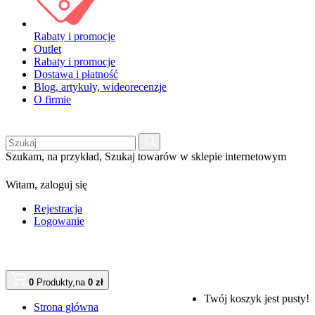
Rabaty i promocje
Outlet
Rabaty i promocje
Dostawa i płatność
Blog, artykuły, wideorecenzje
O firmie
Szukam, na przykład,
Szukaj towarów w sklepie internetowym
Witam,
zaloguj się
Rejestracja
Logowanie
0
Produkty,
na
0 zł
Twój koszyk jest pusty!
Strona główna