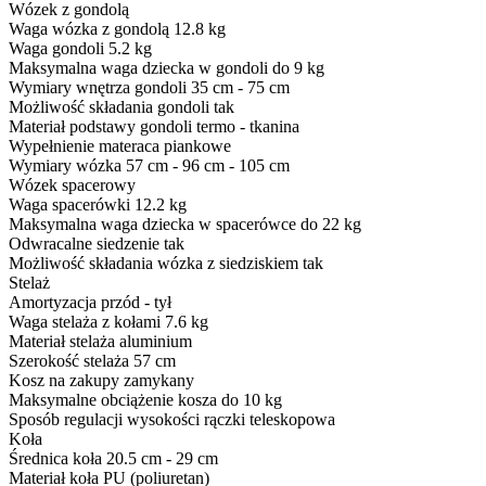
Wózek z gondolą
Waga wózka z gondolą
12.8 kg
Waga gondoli
5.2 kg
Maksymalna waga dziecka w gondoli
do 9 kg
Wymiary wnętrza gondoli
35 cm - 75 cm
Możliwość składania gondoli
tak
Materiał podstawy gondoli
termo - tkanina
Wypełnienie materaca
piankowe
Wymiary wózka
57 cm - 96 cm - 105 cm
Wózek spacerowy
Waga spacerówki
12.2 kg
Maksymalna waga dziecka w spacerówce
do 22 kg
Odwracalne siedzenie
tak
Możliwość składania wózka z siedziskiem
tak
Stelaż
Amortyzacja
przód - tył
Waga stelaża z kołami
7.6 kg
Materiał stelaża
aluminium
Szerokość stelaża
57 cm
Kosz na zakupy
zamykany
Maksymalne obciążenie kosza
do 10 kg
Sposób regulacji wysokości rączki
teleskopowa
Koła
Średnica koła
20.5 cm - 29 cm
Materiał koła
PU (poliuretan)