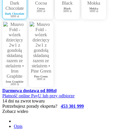
Cocoa
Black
Mokka
3899 zł
3899 zł
3899 zł
Dark Chocolate
3899 zł
Pine Green
3899 zł
Iron Graphite
3899 zł
Darmowa dostawa od 800zł
Płatność online PayU lub przy odbiorze
14 dni na zwrot towaru
Potrzebujesz porady eksperta?
453 301 999
Zobacz wideo
Opis