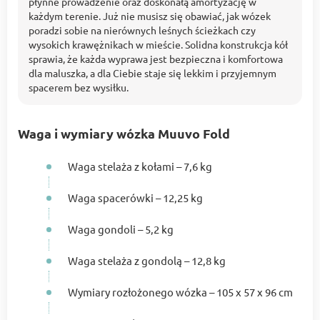
płynne prowadzenie oraz doskonałą amortyzację w
każdym terenie. Już nie musisz się obawiać, jak wózek
poradzi sobie na nierównych leśnych ścieżkach czy
wysokich krawężnikach w mieście. Solidna konstrukcja kół
sprawia, że każda wyprawa jest bezpieczna i komfortowa
dla maluszka, a dla Ciebie staje się lekkim i przyjemnym
spacerem bez wysiłku.
Waga i wymiary wózka Muuvo Fold
Waga stelaża z kołami – 7,6 kg
Waga spacerówki – 12,25 kg
Waga gondoli – 5,2 kg
Waga stelaża z gondolą – 12,8 kg
Wymiary rozłożonego wózka – 105 x 57 x 96 cm