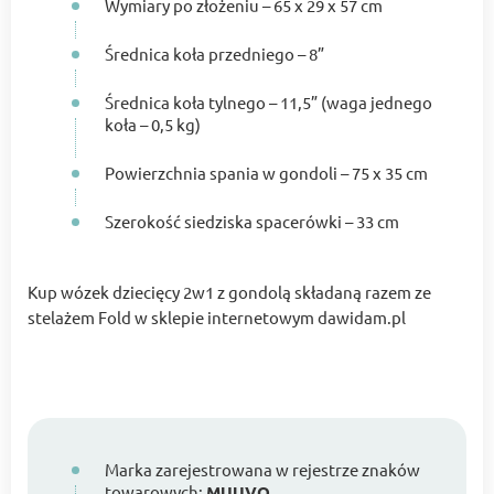
Wymiary po złożeniu – 65 x 29 x 57 cm
Średnica koła przedniego – 8”
Średnica koła tylnego – 11,5” (waga jednego
koła – 0,5 kg)
Powierzchnia spania w gondoli – 75 x 35 cm
Szerokość siedziska spacerówki – 33 cm
Kup wózek dziecięcy 2w1 z gondolą składaną razem ze
stelażem Fold w sklepie internetowym dawidam.pl
Marka zarejestrowana w rejestrze znaków
towarowych:
MUUVO