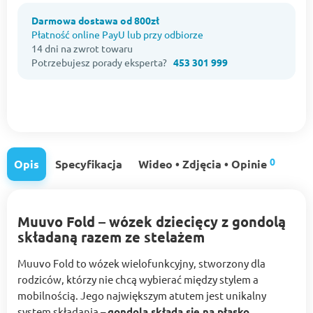
Darmowa dostawa od 800zł
Płatność online PayU lub przy odbiorze
14 dni na zwrot towaru
Potrzebujesz porady eksperta?
453 301 999
0
Opis
Specyfikacja
Wideo • Zdjęcia • Opinie
Muuvo Fold – wózek dziecięcy z gondolą
składaną razem ze stelażem
Muuvo Fold to wózek wielofunkcyjny, stworzony dla
rodziców, którzy nie chcą wybierać między stylem a
mobilnością. Jego największym atutem jest unikalny
system składania –
gondola składa się na płasko