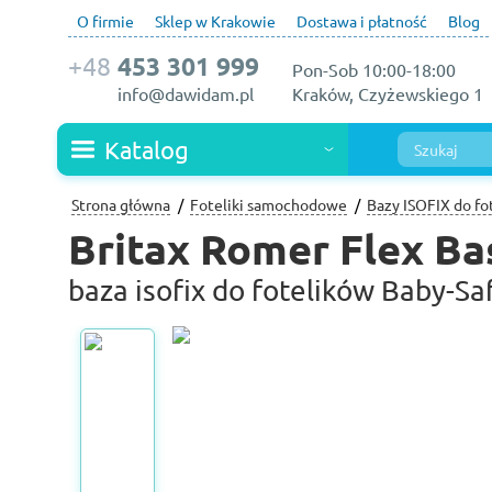
O firmie
Sklep w Krakowie
Dostawa i płatność
Blog
+48
453 301 999
Pon-Sob 10:00-18:00
info@dawidam.pl
Kraków, Czyżewskiego 1
Katalog
Strona główna
Foteliki samochodowe
Bazy ISOFIX do fo
Britax Romer Flex Ba
baza isofix do fotelików Baby-Saf