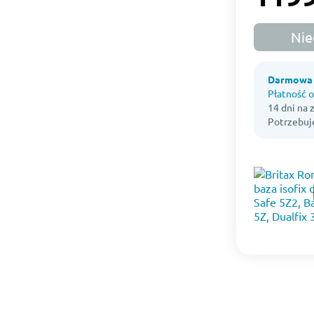
Nie
Darmowa 
Płatność o
14 dni na
Potrzebuj