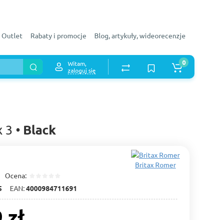
Outlet
Rabaty i promocje
Blog, artykuły, wideorecenzje
0
Witam,
zaloguj się
Black
x 3 •
Britax Romer
Ocena:
5
EAN:
4000984711691
 zł