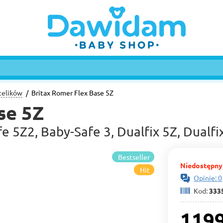
telików
Britax Romer Flex Base 5Z
se 5Z
e 5Z2, Baby-Safe 3, Dualfix 5Z, Dualfi
Bestseller
Niedostępny
Hit
Opinie: 0
Kod:
333
1199