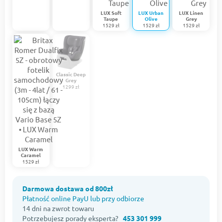
LUX Soft
LUX Urban
LUX Linen
Taupe
Olive
Grey
1529 zł
1529 zł
1529 zł
Classic Deep
Grey
1299 zł
LUX Warm
Caramel
1529 zł
Darmowa dostawa od 800zł
Płatność online PayU lub przy odbiorze
14 dni na zwrot towaru
Potrzebujesz porady eksperta?
453 301 999