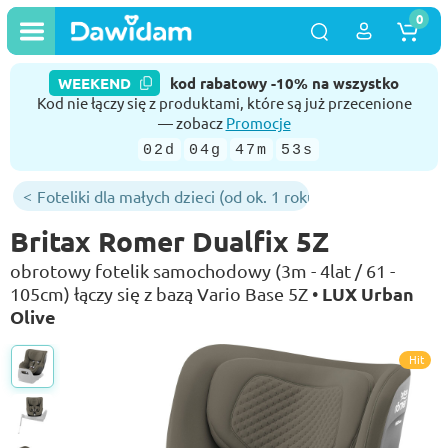
0
WEEKEND
kod rabatowy -10% na wszystko
Kod nie łączy się z produktami, które są już przecenione
— zobacz
Promocje
02d
04g
47m
52s
Foteliki dla małych dzieci (od ok. 1 roku)
Britax Romer Dualfix 5Z
obrotowy fotelik samochodowy (3m - 4lat / 61 -
LUX Urban
105cm) łączy się z bazą Vario Base 5Z •
Olive
Hit