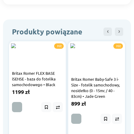
Produkty powiązane
Hit
Hit
Britax Romer FLEX BASE
iSENSE - baza do fotelika
Britax Romer Baby-Safe 3 i-
Br
samochodowego • Black
Size - fotelik samochodowy,
ba
nosidełko (0 - 15mc / 40 -
Ba
1199 zł
83cm) • Jade Green
Du
899 zł
1