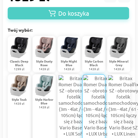
Do koszyka
Twój wybór:
Classic Deep
Style Dusty
Style Night
Style Carbon
Style Mineral
Black
Rose
Blue
Black
Grey
1299 zł
1439 zł
1439 zł
1439 zł
1439 zł
Style Teak
Style Harbor
Blue
1439 zł
1439 zł